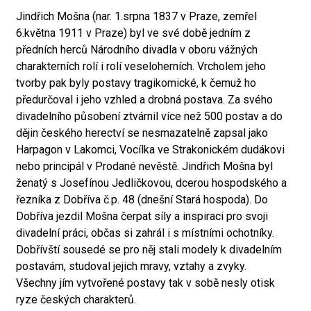
Jindřich Mošna (nar. 1.srpna 1837 v Praze, zemřel
6.května 1911 v Praze) byl ve své době jedním z
předních herců Národního divadla v oboru vážných
charakterních rolí i rolí veseloherních. Vrcholem jeho
tvorby pak byly postavy tragikomické, k čemuž ho
předurčoval i jeho vzhled a drobná postava. Za svého
divadelního působení ztvárnil více než 500 postav a do
dějin českého herectví se nesmazatelně zapsal jako
Harpagon v Lakomci, Vocílka ve Strakonickém dudákovi
nebo principál v Prodané nevěstě. Jindřich Mošna byl
ženatý s Josefínou Jedličkovou, dcerou hospodského a
řezníka z Dobříva č.p. 48 (dnešní Stará hospoda). Do
Dobříva jezdil Mošna čerpat síly a inspiraci pro svoji
divadelní práci, občas si zahrál i s místními ochotníky.
Dobřívští sousedé se pro něj stali modely k divadelním
postavám, studoval jejich mravy, vztahy a zvyky.
Všechny jím vytvořené postavy tak v sobě nesly otisk
ryze českých charakterů.