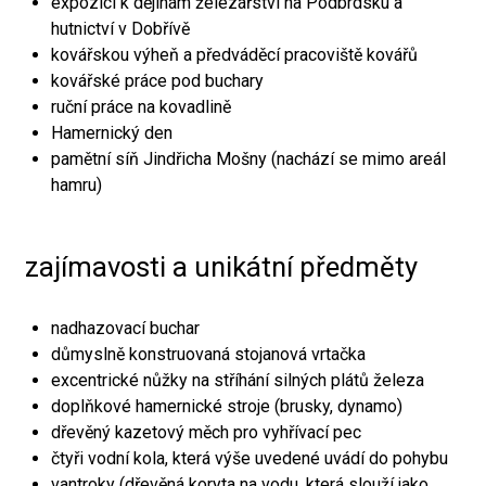
expozici k dějinám železářství na Podbrdsku a
hutnictví v Dobřívě
kovářskou výheň a předváděcí pracoviště kovářů
kovářské práce pod buchary
ruční práce na kovadlině
Hamernický den
pamětní síň Jindřicha Mošny (nachází se mimo areál
hamru)
zajímavosti a unikátní předměty
nadhazovací buchar
důmyslně konstruovaná stojanová vrtačka
excentrické nůžky na stříhání silných plátů železa
doplňkové hamernické stroje (brusky, dynamo)
dřevěný kazetový měch pro vyhřívací pec
čtyři vodní kola, která výše uvedené uvádí do pohybu
vantroky (dřevěná koryta na vodu, která slouží jako