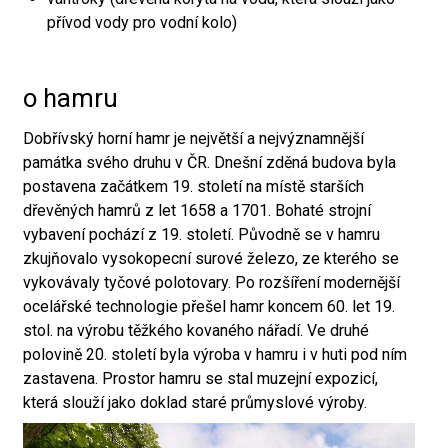
přívod vody pro vodní kolo)
o hamru
Dobřívský horní hamr je největší a nejvýznamnější
památka svého druhu v ČR. Dnešní zděná budova byla
postavena začátkem 19. století na místě starších
dřevěných hamrů z let 1658 a 1701. Bohaté strojní
vybavení pochází z 19. století. Původně se v hamru
zkujňovalo vysokopecní surové železo, ze kterého se
vykovávaly tyčové polotovary. Po rozšíření modernější
ocelářské technologie přešel hamr koncem 60. let 19.
stol. na výrobu těžkého kovaného nářadí. Ve druhé
polovině 20. století byla výroba v hamru i v huti pod ním
zastavena. Prostor hamru se stal muzejní expozicí,
která slouží jako doklad staré průmyslové výroby.