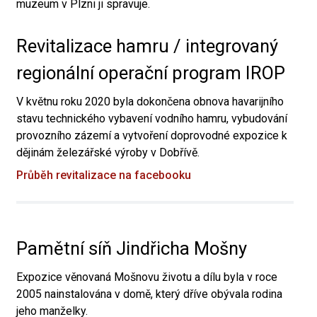
muzeum v Plzni ji spravuje.
Revitalizace hamru / integrovaný
regionální operační program IROP
V květnu roku 2020 byla dokončena obnova havarijního
stavu technického vybavení vodního hamru, vybudování
provozního zázemí a vytvoření doprovodné expozice k
dějinám železářské výroby v Dobřívě.
Průběh revitalizace na facebooku
Pamětní síň Jindřicha Mošny
Expozice věnovaná Mošnovu životu a dílu byla v roce
2005 nainstalována v domě, který dříve obývala rodina
jeho manželky.