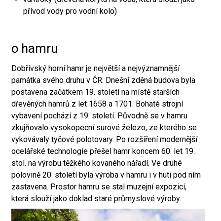
přívod vody pro vodní kolo)
o hamru
Dobřívský horní hamr je největší a nejvýznamnější
památka svého druhu v ČR. Dnešní zděná budova byla
postavena začátkem 19. století na místě starších
dřevěných hamrů z let 1658 a 1701. Bohaté strojní
vybavení pochází z 19. století. Původně se v hamru
zkujňovalo vysokopecní surové železo, ze kterého se
vykovávaly tyčové polotovary. Po rozšíření modernější
ocelářské technologie přešel hamr koncem 60. let 19.
stol. na výrobu těžkého kovaného nářadí. Ve druhé
polovině 20. století byla výroba v hamru i v huti pod ním
zastavena. Prostor hamru se stal muzejní expozicí,
která slouží jako doklad staré průmyslové výroby.