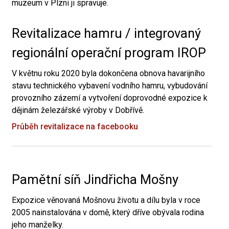
muzeum v Plzni ji spravuje.
Revitalizace hamru / integrovaný
regionální operační program IROP
V květnu roku 2020 byla dokončena obnova havarijního
stavu technického vybavení vodního hamru, vybudování
provozního zázemí a vytvoření doprovodné expozice k
dějinám železářské výroby v Dobřívě.
Průběh revitalizace na facebooku
Pamětní síň Jindřicha Mošny
Expozice věnovaná Mošnovu životu a dílu byla v roce
2005 nainstalována v domě, který dříve obývala rodina
jeho manželky.