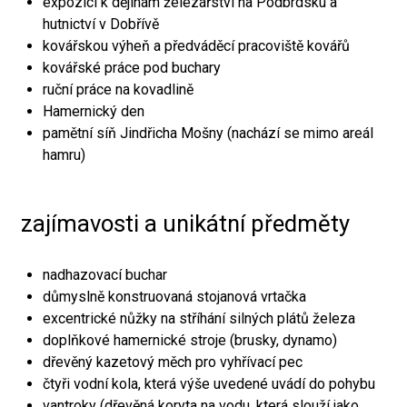
expozici k dějinám železářství na Podbrdsku a
hutnictví v Dobřívě
kovářskou výheň a předváděcí pracoviště kovářů
kovářské práce pod buchary
ruční práce na kovadlině
Hamernický den
pamětní síň Jindřicha Mošny (nachází se mimo areál
hamru)
zajímavosti a unikátní předměty
nadhazovací buchar
důmyslně konstruovaná stojanová vrtačka
excentrické nůžky na stříhání silných plátů železa
doplňkové hamernické stroje (brusky, dynamo)
dřevěný kazetový měch pro vyhřívací pec
čtyři vodní kola, která výše uvedené uvádí do pohybu
vantroky (dřevěná koryta na vodu, která slouží jako