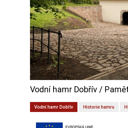
Vodní hamr Dobřív / Pamět
Vodní hamr Dobřív
Historie hamru
H