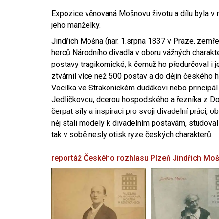
Expozice věnovaná Mošnovu životu a dílu byla v r
jeho manželky.
Jindřich Mošna (nar. 1.srpna 1837 v Praze, zemře
herců Národního divadla v oboru vážných charakter
postavy tragikomické, k čemuž ho předurčoval i 
ztvárnil více než 500 postav a do dějin českého
Vocílka ve Strakonickém dudákovi nebo principál
Jedličkovou, dcerou hospodského a řezníka z Dob
čerpat síly a inspiraci pro svoji divadelní práci, 
něj stali modely k divadelním postavám, studoval
tak v sobě nesly otisk ryze českých charakterů.
reportáž Českého rozhlasu Plzeň
Jindřich Mo