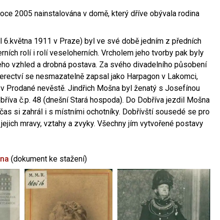
oce 2005 nainstalována v domě, který dříve obývala rodina
l 6.května 1911 v Praze) byl ve své době jedním z předních
ních rolí i rolí veseloherních. Vrcholem jeho tvorby pak byly
jeho vzhled a drobná postava. Za svého divadelního působení
 herectví se nesmazatelně zapsal jako Harpagon v Lakomci,
 v Prodané nevěstě. Jindřich Mošna byl ženatý s Josefínou
říva č.p. 48 (dnešní Stará hospoda). Do Dobříva jezdil Mošna
občas si zahrál i s místními ochotníky. Dobřívští sousedé se pro
 jejich mravy, vztahy a zvyky. Všechny jím vytvořené postavy
šna
(dokument ke stažení)