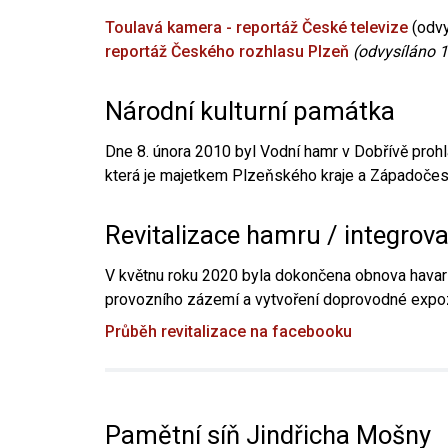
Toulavá kamera - reportáž České televize
(odvy
reportáž Českého rozhlasu Plzeň
(odvysíláno 1
Národní kulturní památka
Dne 8. února 2010 byl Vodní hamr v Dobřívě prohl
která je majetkem Plzeňského kraje a Západočesk
Revitalizace hamru / integrov
V květnu roku 2020 byla dokončena obnova havari
provozního zázemí a vytvoření doprovodné expoz
Průběh revitalizace na facebooku
Pamětní síň Jindřicha Mošny