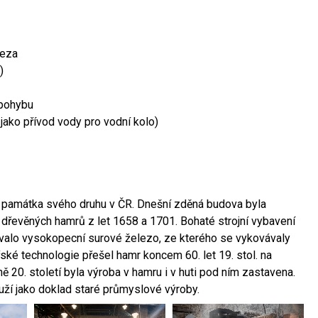
leza
)
 pohybu
 jako přívod vody pro vodní kolo)
ší památka svého druhu v ČR. Dnešní zděná budova byla
 dřevěných hamrů z let 1658 a 1701. Bohaté strojní vybavení
ovalo vysokopecní surové železo, ze kterého se vykovávaly
ské technologie přešel hamr koncem 60. let 19. stol. na
 20. století byla výroba v hamru i v huti pod ním zastavena.
ouží jako doklad staré průmyslové výroby.