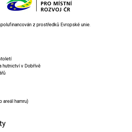
 spolufinancován z prostředků Evropské unie.
toletí
 hutnictví v Dobřívě
ářů
o areál hamru)
ty