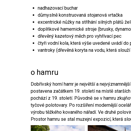
nadhazovací buchar
důmyslně konstruovaná stojanová vrtačka
excentrické nůžky na stříhání silných plátů že
doplňkové hamernické stroje (brusky, dynamo
dřevěný kazetový měch pro vyhřívací pec
čtyři vodní kola, která výše uvedené uvádí do
vantroky (dřevěná koryta na vodu, která slouží
o hamru
Dobřívský horní hamr je největší a nejvýznamněj
postavena začátkem 19. století na místě starších
pochází z 19. století. Původně se v hamru zkujň
tyčové polotovary. Po rozšíření modernější ocelář
výrobu těžkého kovaného nářadí. Ve druhé polovině
Prostor hamru se stal muzejní expozicí, která sl