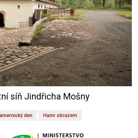
ní síň Jindřicha Mošny
amernický den
Hamr obrazem