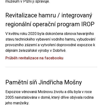
muzeum v Plzni ji spravuje.
Revitalizace hamru / integrovaný
regionální operační program IROP
V květnu roku 2020 byla dokončena obnova havarijního
stavu technického vybavení vodního hamru, vybudování
provozního zázemí a vytvoření doprovodné expozice k
dějinám železářské výroby v Dobřívě.
Průběh revitalizace na facebooku
Pamětní síň Jindřicha Mošny
Expozice věnovaná Mošnovu životu a dílu byla v roce
2005 nainstalována v domě, který dříve obývala rodina
jeho manželky.