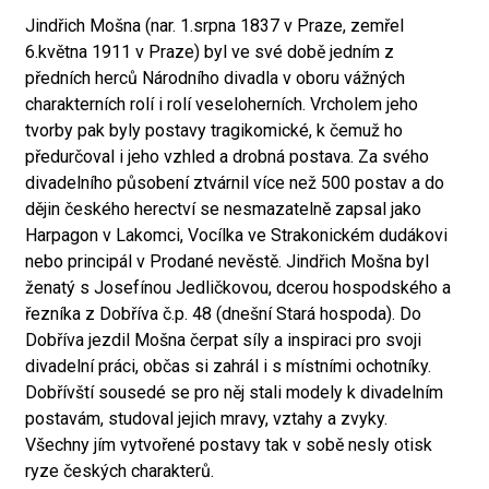
Jindřich Mošna (nar. 1.srpna 1837 v Praze, zemřel
6.května 1911 v Praze) byl ve své době jedním z
předních herců Národního divadla v oboru vážných
charakterních rolí i rolí veseloherních. Vrcholem jeho
tvorby pak byly postavy tragikomické, k čemuž ho
předurčoval i jeho vzhled a drobná postava. Za svého
divadelního působení ztvárnil více než 500 postav a do
dějin českého herectví se nesmazatelně zapsal jako
Harpagon v Lakomci, Vocílka ve Strakonickém dudákovi
nebo principál v Prodané nevěstě. Jindřich Mošna byl
ženatý s Josefínou Jedličkovou, dcerou hospodského a
řezníka z Dobříva č.p. 48 (dnešní Stará hospoda). Do
Dobříva jezdil Mošna čerpat síly a inspiraci pro svoji
divadelní práci, občas si zahrál i s místními ochotníky.
Dobřívští sousedé se pro něj stali modely k divadelním
postavám, studoval jejich mravy, vztahy a zvyky.
Všechny jím vytvořené postavy tak v sobě nesly otisk
ryze českých charakterů.