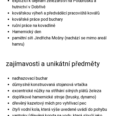
expozici k dějinám železářství na Podbrdsku a
hutnictví v Dobřívě
kovářskou výheň a předváděcí pracoviště kovářů
kovářské práce pod buchary
ruční práce na kovadlině
Hamernický den
pamětní síň Jindřicha Mošny (nachází se mimo areál
hamru)
zajímavosti a unikátní předměty
nadhazovací buchar
důmyslně konstruovaná stojanová vrtačka
excentrické nůžky na stříhání silných plátů železa
doplňkové hamernické stroje (brusky, dynamo)
dřevěný kazetový měch pro vyhřívací pec
čtyři vodní kola, která výše uvedené uvádí do pohybu
vantroky (dřevěná koryta na vodu, která slouží jako