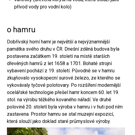
přívod vody pro vodní kolo)
o hamru
Dobřívský horní hamr je největší a nejvýznamnější
památka svého druhu v ČR. Dnešní zděná budova byla
postavena začátkem 19. století na místě starších
dřevěných hamrů z let 1658 a 1701. Bohaté strojní
vybavení pochází z 19. století. Původně se v hamru
zkujňovalo vysokopecní surové železo, ze kterého se
vykovávaly tyčové polotovary. Po rozšíření modernější
ocelářské technologie přešel hamr koncem 60. let 19.
stol. na výrobu těžkého kovaného nářadí. Ve druhé
polovině 20. století byla výroba v hamru i v huti pod ním
zastavena. Prostor hamru se stal muzejní expozicí,
která slouží jako doklad staré průmyslové výroby.