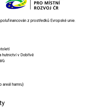
 spolufinancován z prostředků Evropské unie.
toletí
 hutnictví v Dobřívě
ářů
o areál hamru)
ty