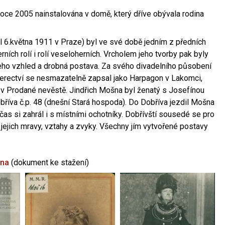
oce 2005 nainstalována v domě, který dříve obývala rodina
l 6.května 1911 v Praze) byl ve své době jedním z předních
ních rolí i rolí veseloherních. Vrcholem jeho tvorby pak byly
jeho vzhled a drobná postava. Za svého divadelního působení
 herectví se nesmazatelně zapsal jako Harpagon v Lakomci,
 v Prodané nevěstě. Jindřich Mošna byl ženatý s Josefínou
říva č.p. 48 (dnešní Stará hospoda). Do Dobříva jezdil Mošna
občas si zahrál i s místními ochotníky. Dobřívští sousedé se pro
 jejich mravy, vztahy a zvyky. Všechny jím vytvořené postavy
šna
(dokument ke stažení)