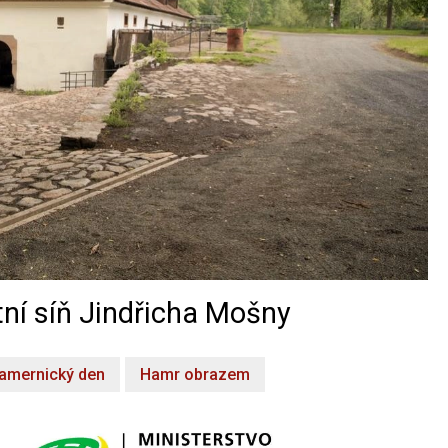
ní síň Jindřicha Mošny
amernický den
Hamr obrazem