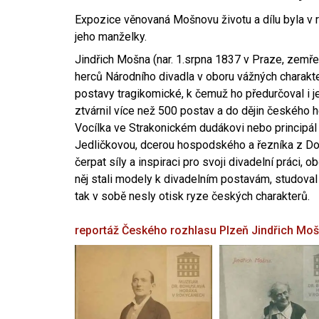
Expozice věnovaná Mošnovu životu a dílu byla v r
jeho manželky.
Jindřich Mošna (nar. 1.srpna 1837 v Praze, zemře
herců Národního divadla v oboru vážných charakter
postavy tragikomické, k čemuž ho předurčoval i 
ztvárnil více než 500 postav a do dějin českého
Vocílka ve Strakonickém dudákovi nebo principál
Jedličkovou, dcerou hospodského a řezníka z Dob
čerpat síly a inspiraci pro svoji divadelní práci, 
něj stali modely k divadelním postavám, studoval
tak v sobě nesly otisk ryze českých charakterů.
reportáž Českého rozhlasu Plzeň
Jindřich Mo