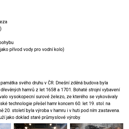
leza
)
 pohybu
 jako přívod vody pro vodní kolo)
ší památka svého druhu v ČR. Dnešní zděná budova byla
 dřevěných hamrů z let 1658 a 1701. Bohaté strojní vybavení
ovalo vysokopecní surové železo, ze kterého se vykovávaly
ské technologie přešel hamr koncem 60. let 19. stol. na
 20. století byla výroba v hamru i v huti pod ním zastavena.
ouží jako doklad staré průmyslové výroby.