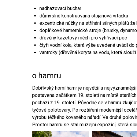
nadhazovací buchar
důmyslně konstruovaná stojanová vrtačka
excentrické nůžky na stříhání silných plátů že
doplňkové hamernické stroje (brusky, dynamo
dřevěný kazetový měch pro vyhřívací pec
čtyři vodní kola, která výše uvedené uvádí do
vantroky (dřevěná koryta na vodu, která slouží
o hamru
Dobřívský horní hamr je největší a nejvýznamněj
postavena začátkem 19. století na místě starších
pochází z 19. století. Původně se v hamru zkujň
tyčové polotovary. Po rozšíření modernější ocelář
výrobu těžkého kovaného nářadí. Ve druhé polovině
Prostor hamru se stal muzejní expozicí, která sl