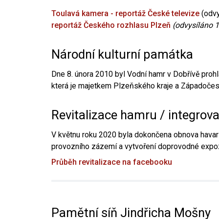
Toulavá kamera - reportáž České televize
(odvy
reportáž Českého rozhlasu Plzeň
(odvysíláno 1
Národní kulturní památka
Dne 8. února 2010 byl Vodní hamr v Dobřívě prohl
která je majetkem Plzeňského kraje a Západočesk
Revitalizace hamru / integrov
V květnu roku 2020 byla dokončena obnova havari
provozního zázemí a vytvoření doprovodné expoz
Průběh revitalizace na facebooku
Pamětní síň Jindřicha Mošny