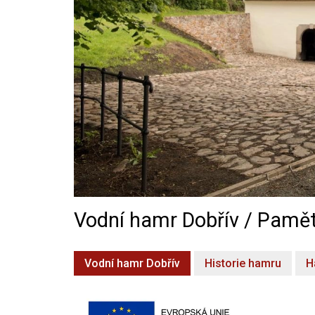
Vodní hamr Dobřív / Pamět
Vodní hamr Dobřív
Historie hamru
H