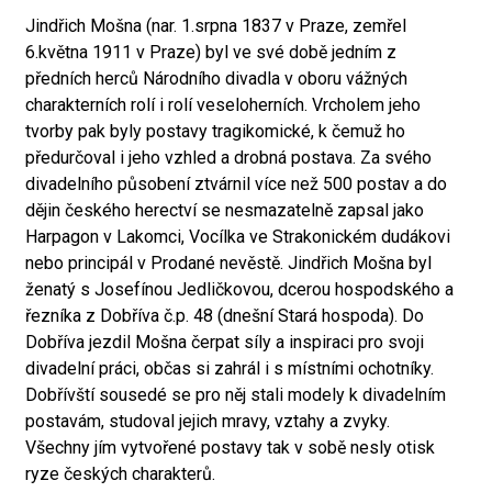
Jindřich Mošna (nar. 1.srpna 1837 v Praze, zemřel
6.května 1911 v Praze) byl ve své době jedním z
předních herců Národního divadla v oboru vážných
charakterních rolí i rolí veseloherních. Vrcholem jeho
tvorby pak byly postavy tragikomické, k čemuž ho
předurčoval i jeho vzhled a drobná postava. Za svého
divadelního působení ztvárnil více než 500 postav a do
dějin českého herectví se nesmazatelně zapsal jako
Harpagon v Lakomci, Vocílka ve Strakonickém dudákovi
nebo principál v Prodané nevěstě. Jindřich Mošna byl
ženatý s Josefínou Jedličkovou, dcerou hospodského a
řezníka z Dobříva č.p. 48 (dnešní Stará hospoda). Do
Dobříva jezdil Mošna čerpat síly a inspiraci pro svoji
divadelní práci, občas si zahrál i s místními ochotníky.
Dobřívští sousedé se pro něj stali modely k divadelním
postavám, studoval jejich mravy, vztahy a zvyky.
Všechny jím vytvořené postavy tak v sobě nesly otisk
ryze českých charakterů.