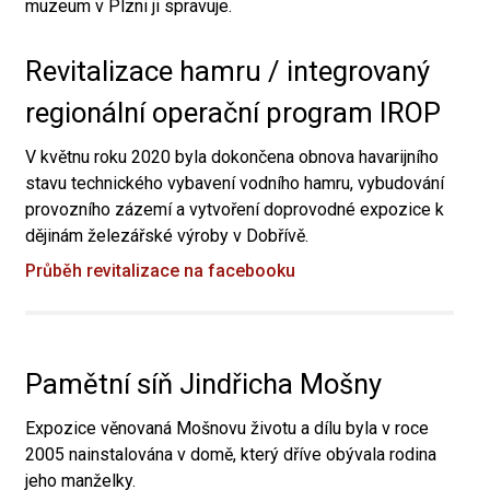
muzeum v Plzni ji spravuje.
Revitalizace hamru / integrovaný
regionální operační program IROP
V květnu roku 2020 byla dokončena obnova havarijního
stavu technického vybavení vodního hamru, vybudování
provozního zázemí a vytvoření doprovodné expozice k
dějinám železářské výroby v Dobřívě.
Průběh revitalizace na facebooku
Pamětní síň Jindřicha Mošny
Expozice věnovaná Mošnovu životu a dílu byla v roce
2005 nainstalována v domě, který dříve obývala rodina
jeho manželky.