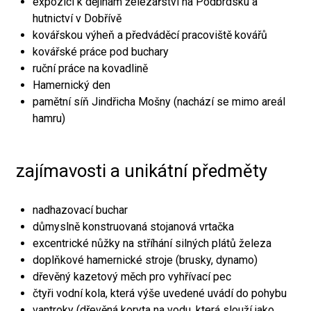
expozici k dějinám železářství na Podbrdsku a
hutnictví v Dobřívě
kovářskou výheň a předváděcí pracoviště kovářů
kovářské práce pod buchary
ruční práce na kovadlině
Hamernický den
pamětní síň Jindřicha Mošny (nachází se mimo areál
hamru)
zajímavosti a unikátní předměty
nadhazovací buchar
důmyslně konstruovaná stojanová vrtačka
excentrické nůžky na stříhání silných plátů železa
doplňkové hamernické stroje (brusky, dynamo)
dřevěný kazetový měch pro vyhřívací pec
čtyři vodní kola, která výše uvedené uvádí do pohybu
vantroky (dřevěná koryta na vodu, která slouží jako