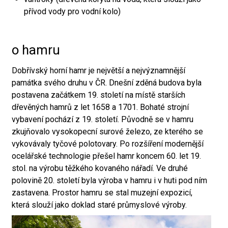
přívod vody pro vodní kolo)
o hamru
Dobřívský horní hamr je největší a nejvýznamnější
památka svého druhu v ČR. Dnešní zděná budova byla
postavena začátkem 19. století na místě starších
dřevěných hamrů z let 1658 a 1701. Bohaté strojní
vybavení pochází z 19. století. Původně se v hamru
zkujňovalo vysokopecní surové železo, ze kterého se
vykovávaly tyčové polotovary. Po rozšíření modernější
ocelářské technologie přešel hamr koncem 60. let 19.
stol. na výrobu těžkého kovaného nářadí. Ve druhé
polovině 20. století byla výroba v hamru i v huti pod ním
zastavena. Prostor hamru se stal muzejní expozicí,
která slouží jako doklad staré průmyslové výroby.