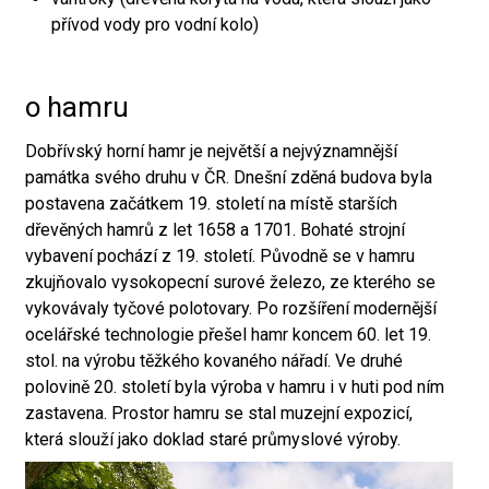
přívod vody pro vodní kolo)
o hamru
Dobřívský horní hamr je největší a nejvýznamnější
památka svého druhu v ČR. Dnešní zděná budova byla
postavena začátkem 19. století na místě starších
dřevěných hamrů z let 1658 a 1701. Bohaté strojní
vybavení pochází z 19. století. Původně se v hamru
zkujňovalo vysokopecní surové železo, ze kterého se
vykovávaly tyčové polotovary. Po rozšíření modernější
ocelářské technologie přešel hamr koncem 60. let 19.
stol. na výrobu těžkého kovaného nářadí. Ve druhé
polovině 20. století byla výroba v hamru i v huti pod ním
zastavena. Prostor hamru se stal muzejní expozicí,
která slouží jako doklad staré průmyslové výroby.