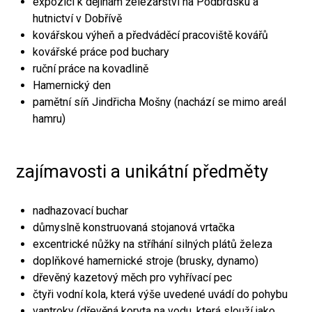
expozici k dějinám železářství na Podbrdsku a
hutnictví v Dobřívě
kovářskou výheň a předváděcí pracoviště kovářů
kovářské práce pod buchary
ruční práce na kovadlině
Hamernický den
pamětní síň Jindřicha Mošny (nachází se mimo areál
hamru)
zajímavosti a unikátní předměty
nadhazovací buchar
důmyslně konstruovaná stojanová vrtačka
excentrické nůžky na stříhání silných plátů železa
doplňkové hamernické stroje (brusky, dynamo)
dřevěný kazetový měch pro vyhřívací pec
čtyři vodní kola, která výše uvedené uvádí do pohybu
vantroky (dřevěná koryta na vodu, která slouží jako