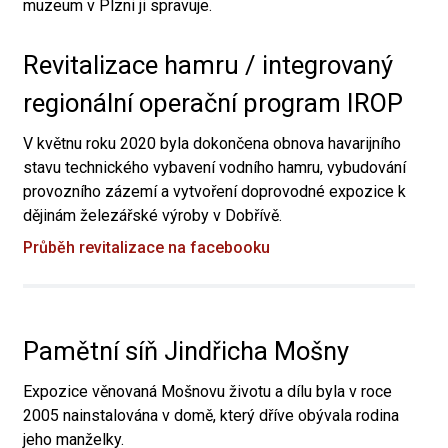
muzeum v Plzni ji spravuje.
Revitalizace hamru / integrovaný
regionální operační program IROP
V květnu roku 2020 byla dokončena obnova havarijního
stavu technického vybavení vodního hamru, vybudování
provozního zázemí a vytvoření doprovodné expozice k
dějinám železářské výroby v Dobřívě.
Průběh revitalizace na facebooku
Pamětní síň Jindřicha Mošny
Expozice věnovaná Mošnovu životu a dílu byla v roce
2005 nainstalována v domě, který dříve obývala rodina
jeho manželky.