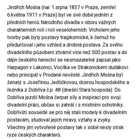
Jindřich Mošna (nar. 1.srpna 1837 v Praze, zemřel
6.května 1911 v Praze) byl ve své době jedním z
předních herců Národního divadla v oboru vážných
charakterních rolí i rolí veseloherních. Vrcholem jeho
tvorby pak byly postavy tragikomické, k čemuž ho
předurčoval i jeho vzhled a drobná postava. Za svého
divadelního působení ztvárnil více než 500 postav a do
dějin českého herectví se nesmazatelně zapsal jako
Harpagon v Lakomci, Vocílka ve Strakonickém dudákovi
nebo principál v Prodané nevěstě. Jindřich Mošna byl
ženatý s Josefínou Jedličkovou, dcerou hospodského a
řezníka z Dobříva č.p. 48 (dnešní Stará hospoda). Do
Dobříva jezdil Mošna čerpat síly a inspiraci pro svoji
divadelní práci, občas si zahrál i s místními ochotníky.
Dobřívští sousedé se pro něj stali modely k divadelním
postavám, studoval jejich mravy, vztahy a zvyky.
Všechny jím vytvořené postavy tak v sobě nesly otisk
ryze českých charakterů.