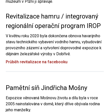
muzeum v Plzni ji spravuje.
Revitalizace hamru / integrovaný
regionální operační program IROP
V květnu roku 2020 byla dokončena obnova havarijního
stavu technického vybavení vodního hamru, vybudování
provozního zázemí a vytvoření doprovodné expozice k
dějinám železářské výroby v Dobřívě.
Průběh revitalizace na facebooku
Pamětní síň Jindřicha Mošny
Expozice věnovaná Mošnovu životu a dílu byla v roce
2005 nainstalována v domě, který dříve obývala rodina
jeho manželky.