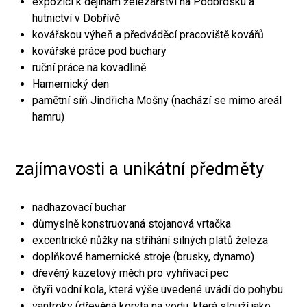
expozici k dějinám železářství na Podbrdsku a
hutnictví v Dobřívě
kovářskou výheň a předváděcí pracoviště kovářů
kovářské práce pod buchary
ruční práce na kovadlině
Hamernický den
pamětní síň Jindřicha Mošny (nachází se mimo areál
hamru)
zajímavosti a unikátní předměty
nadhazovací buchar
důmyslně konstruovaná stojanová vrtačka
excentrické nůžky na stříhání silných plátů železa
doplňkové hamernické stroje (brusky, dynamo)
dřevěný kazetový měch pro vyhřívací pec
čtyři vodní kola, která výše uvedené uvádí do pohybu
vantroky (dřevěná koryta na vodu, která slouží jako