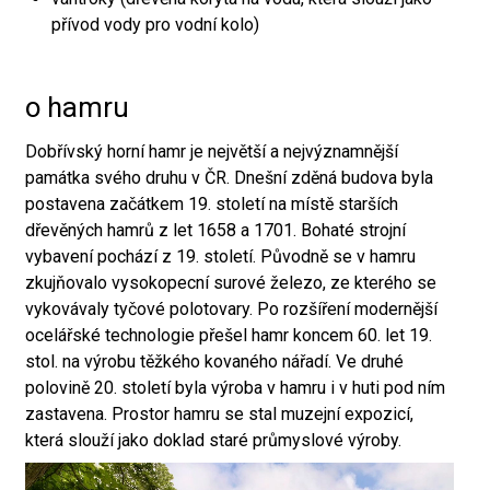
přívod vody pro vodní kolo)
o hamru
Dobřívský horní hamr je největší a nejvýznamnější
památka svého druhu v ČR. Dnešní zděná budova byla
postavena začátkem 19. století na místě starších
dřevěných hamrů z let 1658 a 1701. Bohaté strojní
vybavení pochází z 19. století. Původně se v hamru
zkujňovalo vysokopecní surové železo, ze kterého se
vykovávaly tyčové polotovary. Po rozšíření modernější
ocelářské technologie přešel hamr koncem 60. let 19.
stol. na výrobu těžkého kovaného nářadí. Ve druhé
polovině 20. století byla výroba v hamru i v huti pod ním
zastavena. Prostor hamru se stal muzejní expozicí,
která slouží jako doklad staré průmyslové výroby.