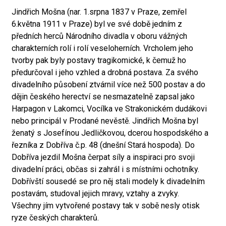
Jindřich Mošna (nar. 1.srpna 1837 v Praze, zemřel
6.května 1911 v Praze) byl ve své době jedním z
předních herců Národního divadla v oboru vážných
charakterních rolí i rolí veseloherních. Vrcholem jeho
tvorby pak byly postavy tragikomické, k čemuž ho
předurčoval i jeho vzhled a drobná postava. Za svého
divadelního působení ztvárnil více než 500 postav a do
dějin českého herectví se nesmazatelně zapsal jako
Harpagon v Lakomci, Vocílka ve Strakonickém dudákovi
nebo principál v Prodané nevěstě. Jindřich Mošna byl
ženatý s Josefínou Jedličkovou, dcerou hospodského a
řezníka z Dobříva č.p. 48 (dnešní Stará hospoda). Do
Dobříva jezdil Mošna čerpat síly a inspiraci pro svoji
divadelní práci, občas si zahrál i s místními ochotníky.
Dobřívští sousedé se pro něj stali modely k divadelním
postavám, studoval jejich mravy, vztahy a zvyky.
Všechny jím vytvořené postavy tak v sobě nesly otisk
ryze českých charakterů.