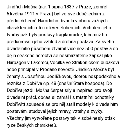
Jindřich Mošna (nar. 1.srpna 1837 v Praze, zemřel
6.května 1911 v Praze) byl ve své době jedním z
předních herců Národního divadla v oboru vážných
charakterních rolí i rolí veseloherních. Vrcholem jeho
tvorby pak byly postavy tragikomické, k čemuž ho
předurčoval i jeho vzhled a drobná postava. Za svého
divadelního působení ztvárnil více než 500 postav a do
dějin českého herectví se nesmazatelně zapsal jako
Harpagon v Lakomci, Vocílka ve Strakonickém dudákovi
nebo principál v Prodané nevěstě. Jindřich Mošna byl
ženatý s Josefínou Jedličkovou, dcerou hospodského a
řezníka z Dobříva č.p. 48 (dnešní Stará hospoda). Do
Dobříva jezdil Mošna čerpat síly a inspiraci pro svoji
divadelní práci, občas si zahrál i s místními ochotníky.
Dobřívští sousedé se pro něj stali modely k divadelním
postavám, studoval jejich mravy, vztahy a zvyky.
Všechny jím vytvořené postavy tak v sobě nesly otisk
ryze českých charakterů.