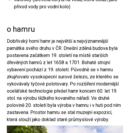
přívod vody pro vodní kolo)
o hamru
Dobřívský horní hamr je největší a nejvýznamnější
památka svého druhu v ČR. Dnešní zděná budova byla
postavena začátkem 19. století na místě starších
dřevěných hamrů z let 1658 a 1701. Bohaté strojní
vybavení pochází z 19. století. Původně se v hamru
zkujňovalo vysokopecní surové železo, ze kterého se
vykovávaly tyčové polotovary. Po rozšíření modernější
ocelářské technologie přešel hamr koncem 60. let 19.
stol. na výrobu těžkého kovaného nářadí. Ve druhé
polovině 20. století byla výroba v hamru i v huti pod ním
zastavena. Prostor hamru se stal muzejní expozicí,
která slouží jako doklad staré průmyslové výroby.