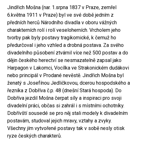
Jindřich Mošna (nar. 1.srpna 1837 v Praze, zemřel
6.května 1911 v Praze) byl ve své době jedním z
předních herců Národního divadla v oboru vážných
charakterních rolí i rolí veseloherních. Vrcholem jeho
tvorby pak byly postavy tragikomické, k čemuž ho
předurčoval i jeho vzhled a drobná postava. Za svého
divadelního působení ztvárnil více než 500 postav a do
dějin českého herectví se nesmazatelně zapsal jako
Harpagon v Lakomci, Vocílka ve Strakonickém dudákovi
nebo principál v Prodané nevěstě. Jindřich Mošna byl
ženatý s Josefínou Jedličkovou, dcerou hospodského a
řezníka z Dobříva č.p. 48 (dnešní Stará hospoda). Do
Dobříva jezdil Mošna čerpat síly a inspiraci pro svoji
divadelní práci, občas si zahrál i s místními ochotníky.
Dobřívští sousedé se pro něj stali modely k divadelním
postavám, studoval jejich mravy, vztahy a zvyky.
Všechny jím vytvořené postavy tak v sobě nesly otisk
ryze českých charakterů.