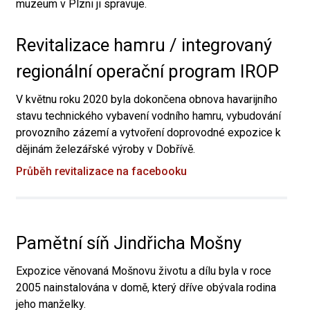
muzeum v Plzni ji spravuje.
Revitalizace hamru / integrovaný
regionální operační program IROP
V květnu roku 2020 byla dokončena obnova havarijního
stavu technického vybavení vodního hamru, vybudování
provozního zázemí a vytvoření doprovodné expozice k
dějinám železářské výroby v Dobřívě.
Průběh revitalizace na facebooku
Pamětní síň Jindřicha Mošny
Expozice věnovaná Mošnovu životu a dílu byla v roce
2005 nainstalována v domě, který dříve obývala rodina
jeho manželky.