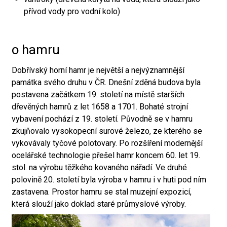
přívod vody pro vodní kolo)
o hamru
Dobřívský horní hamr je největší a nejvýznamnější
památka svého druhu v ČR. Dnešní zděná budova byla
postavena začátkem 19. století na místě starších
dřevěných hamrů z let 1658 a 1701. Bohaté strojní
vybavení pochází z 19. století. Původně se v hamru
zkujňovalo vysokopecní surové železo, ze kterého se
vykovávaly tyčové polotovary. Po rozšíření modernější
ocelářské technologie přešel hamr koncem 60. let 19.
stol. na výrobu těžkého kovaného nářadí. Ve druhé
polovině 20. století byla výroba v hamru i v huti pod ním
zastavena. Prostor hamru se stal muzejní expozicí,
která slouží jako doklad staré průmyslové výroby.