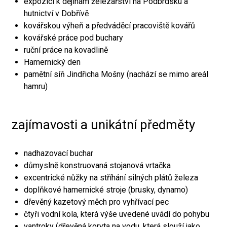
expozici k dějinám železářství na Podbrdsku a
hutnictví v Dobřívě
kovářskou výheň a předváděcí pracoviště kovářů
kovářské práce pod buchary
ruční práce na kovadlině
Hamernický den
pamětní síň Jindřicha Mošny (nachází se mimo areál
hamru)
zajímavosti a unikátní předměty
nadhazovací buchar
důmyslně konstruovaná stojanová vrtačka
excentrické nůžky na stříhání silných plátů železa
doplňkové hamernické stroje (brusky, dynamo)
dřevěný kazetový měch pro vyhřívací pec
čtyři vodní kola, která výše uvedené uvádí do pohybu
vantroky (dřevěná koryta na vodu, která slouží jako