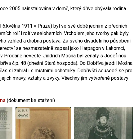
oce 2005 nainstalována v domě, který dříve obývala rodina
l 6.května 1911 v Praze) byl ve své době jedním z předních
ních rolí i rolí veseloherních. Vrcholem jeho tvorby pak byly
jeho vzhled a drobná postava. Za svého divadelního působení
 herectví se nesmazatelně zapsal jako Harpagon v Lakomci,
 v Prodané nevěstě. Jindřich Mošna byl ženatý s Josefínou
říva č.p. 48 (dnešní Stará hospoda). Do Dobříva jezdil Mošna
občas si zahrál i s místními ochotníky. Dobřívští sousedé se pro
 jejich mravy, vztahy a zvyky. Všechny jím vytvořené postavy
šna
(dokument ke stažení)