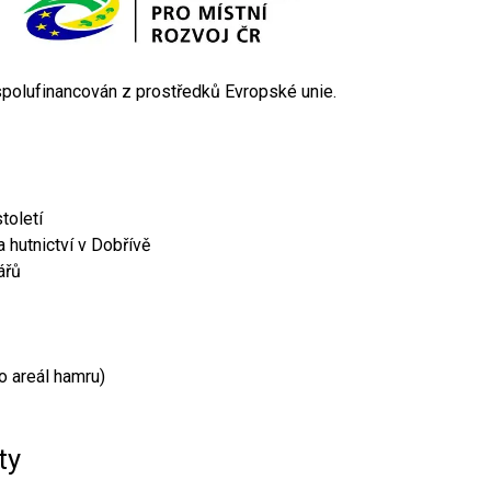
 spolufinancován z prostředků Evropské unie.
toletí
 hutnictví v Dobřívě
ářů
o areál hamru)
ty