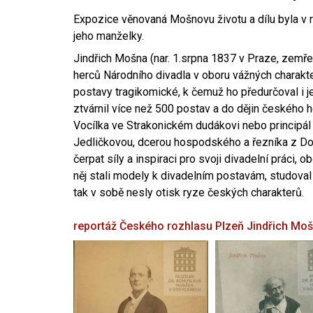
Expozice věnovaná Mošnovu životu a dílu byla v r
jeho manželky.
Jindřich Mošna (nar. 1.srpna 1837 v Praze, zemře
herců Národního divadla v oboru vážných charakter
postavy tragikomické, k čemuž ho předurčoval i 
ztvárnil více než 500 postav a do dějin českého
Vocílka ve Strakonickém dudákovi nebo principál
Jedličkovou, dcerou hospodského a řezníka z Dob
čerpat síly a inspiraci pro svoji divadelní práci, 
něj stali modely k divadelním postavám, studoval
tak v sobě nesly otisk ryze českých charakterů.
reportáž Českého rozhlasu Plzeň
Jindřich Mo