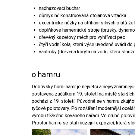
nadhazovací buchar
důmyslně konstruovaná stojanová vrtačka
excentrické nůžky na stříhání silných plátů že
doplňkové hamernické stroje (brusky, dynamo
dřevěný kazetový měch pro vyhřívací pec
čtyři vodní kola, která výše uvedené uvádí do
vantroky (dřevěná koryta na vodu, která slouží
o hamru
Dobřívský horní hamr je největší a nejvýznamněj
postavena začátkem 19. století na místě starších
pochází z 19. století. Původně se v hamru zkujň
tyčové polotovary. Po rozšíření modernější ocelář
výrobu těžkého kovaného nářadí. Ve druhé polovině
Prostor hamru se stal muzejní expozicí, která sl