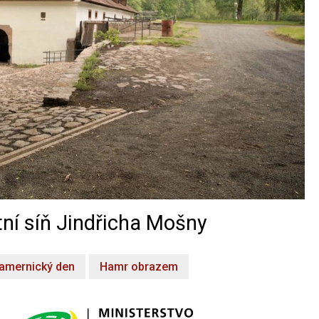
ní síň Jindřicha Mošny
amernický den
Hamr obrazem