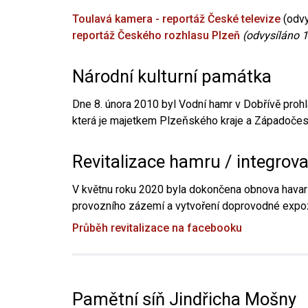
Toulavá kamera - reportáž České televize
(odvy
reportáž Českého rozhlasu Plzeň
(odvysíláno 1
Národní kulturní památka
Dne 8. února 2010 byl Vodní hamr v Dobřívě prohl
která je majetkem Plzeňského kraje a Západočesk
Revitalizace hamru / integrov
V květnu roku 2020 byla dokončena obnova havari
provozního zázemí a vytvoření doprovodné expoz
Průběh revitalizace na facebooku
Pamětní síň Jindřicha Mošny