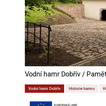
Vodní hamr Dobřív / Pamět
Vodní hamr Dobřív
Historie hamru
H