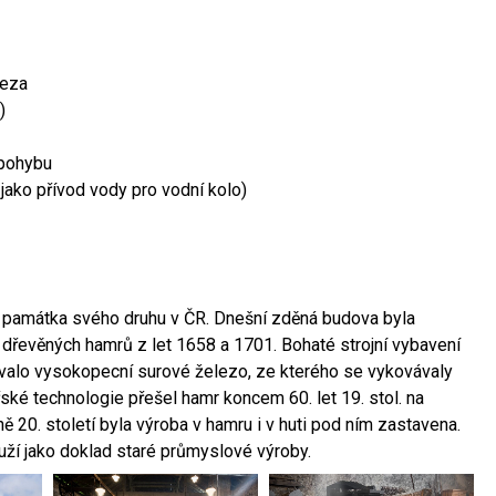
leza
)
 pohybu
 jako přívod vody pro vodní kolo)
ší památka svého druhu v ČR. Dnešní zděná budova byla
 dřevěných hamrů z let 1658 a 1701. Bohaté strojní vybavení
ovalo vysokopecní surové železo, ze kterého se vykovávaly
ské technologie přešel hamr koncem 60. let 19. stol. na
 20. století byla výroba v hamru i v huti pod ním zastavena.
ouží jako doklad staré průmyslové výroby.