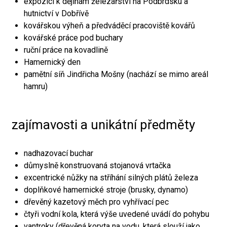
expozici k dějinám železářství na Podbrdsku a
hutnictví v Dobřívě
kovářskou výheň a předváděcí pracoviště kovářů
kovářské práce pod buchary
ruční práce na kovadlině
Hamernický den
pamětní síň Jindřicha Mošny (nachází se mimo areál
hamru)
zajímavosti a unikátní předměty
nadhazovací buchar
důmyslně konstruovaná stojanová vrtačka
excentrické nůžky na stříhání silných plátů železa
doplňkové hamernické stroje (brusky, dynamo)
dřevěný kazetový měch pro vyhřívací pec
čtyři vodní kola, která výše uvedené uvádí do pohybu
vantroky (dřevěná koryta na vodu, která slouží jako