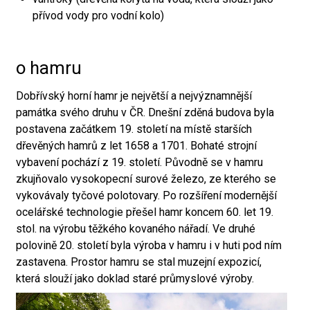
přívod vody pro vodní kolo)
o hamru
Dobřívský horní hamr je největší a nejvýznamnější
památka svého druhu v ČR. Dnešní zděná budova byla
postavena začátkem 19. století na místě starších
dřevěných hamrů z let 1658 a 1701. Bohaté strojní
vybavení pochází z 19. století. Původně se v hamru
zkujňovalo vysokopecní surové železo, ze kterého se
vykovávaly tyčové polotovary. Po rozšíření modernější
ocelářské technologie přešel hamr koncem 60. let 19.
stol. na výrobu těžkého kovaného nářadí. Ve druhé
polovině 20. století byla výroba v hamru i v huti pod ním
zastavena. Prostor hamru se stal muzejní expozicí,
která slouží jako doklad staré průmyslové výroby.