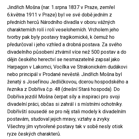
Jindřich Mošna (nar. 1.srpna 1837 v Praze, zemřel
6.května 1911 v Praze) byl ve své době jedním z
předních herců Národního divadla v oboru vážných
charakterních rolí i rolí veseloherních. Vrcholem jeho
tvorby pak byly postavy tragikomické, k čemuž ho
předurčoval i jeho vzhled a drobná postava. Za svého
divadelního působení ztvárnil více než 500 postav a do
dějin českého herectví se nesmazatelně zapsal jako
Harpagon v Lakomci, Vocílka ve Strakonickém dudákovi
nebo principál v Prodané nevěstě. Jindřich Mošna byl
ženatý s Josefínou Jedličkovou, dcerou hospodského a
řezníka z Dobříva č.p. 48 (dnešní Stará hospoda). Do
Dobříva jezdil Mošna čerpat síly a inspiraci pro svoji
divadelní práci, občas si zahrál i s místními ochotníky.
Dobřívští sousedé se pro něj stali modely k divadelním
postavám, studoval jejich mravy, vztahy a zvyky.
Všechny jím vytvořené postavy tak v sobě nesly otisk
ryze českých charakterů.