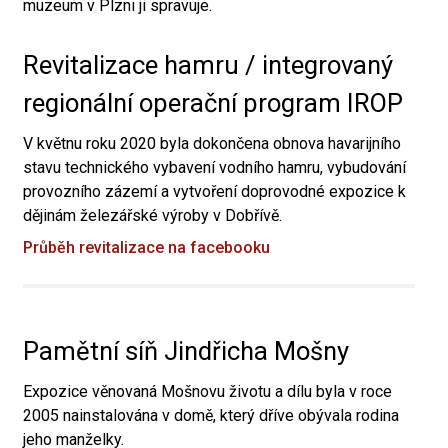
muzeum v Plzni ji spravuje.
Revitalizace hamru / integrovaný
regionální operační program IROP
V květnu roku 2020 byla dokončena obnova havarijního
stavu technického vybavení vodního hamru, vybudování
provozního zázemí a vytvoření doprovodné expozice k
dějinám železářské výroby v Dobřívě.
Průběh revitalizace na facebooku
Pamětní síň Jindřicha Mošny
Expozice věnovaná Mošnovu životu a dílu byla v roce
2005 nainstalována v domě, který dříve obývala rodina
jeho manželky.