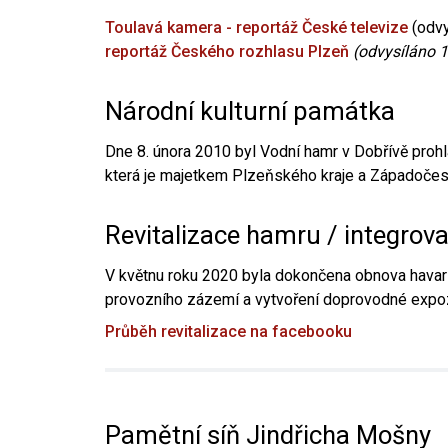
Toulavá kamera - reportáž České televize
(odvy
reportáž Českého rozhlasu Plzeň
(odvysíláno 1
Národní kulturní památka
Dne 8. února 2010 byl Vodní hamr v Dobřívě prohl
která je majetkem Plzeňského kraje a Západočesk
Revitalizace hamru / integrov
V květnu roku 2020 byla dokončena obnova havari
provozního zázemí a vytvoření doprovodné expoz
Průběh revitalizace na facebooku
Pamětní síň Jindřicha Mošny