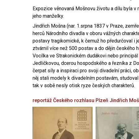
Expozice věnovaná Mošnovu životu a dílu byla v r
jeho manželky.
Jindřich Mošna (nar. 1.srpna 1837 v Praze, zemře
herců Národního divadla v oboru vážných charakter
postavy tragikomické, k čemuž ho předurčoval i 
ztvárnil více než 500 postav a do dějin českého
Vocílka ve Strakonickém dudákovi nebo principál
Jedličkovou, dcerou hospodského a řezníka z Dob
čerpat síly a inspiraci pro svoji divadelní práci, 
něj stali modely k divadelním postavám, studoval
tak v sobě nesly otisk ryze českých charakterů.
reportáž Českého rozhlasu Plzeň
Jindřich Mo