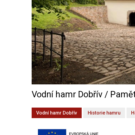
Vodní hamr Dobřív / Pamět
Vodní hamr Dobřív
Historie hamru
H