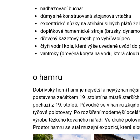
nadhazovací buchar
důmyslně konstruovaná stojanová vrtačka
excentrické nůžky na stříhání silných plátů že
doplňkové hamernické stroje (brusky, dynamo
dřevěný kazetový měch pro vyhřívací pec
čtyři vodní kola, která výše uvedené uvádí do
vantroky (dřevěná koryta na vodu, která slouží
o hamru
Dobřívský horní hamr je největší a nejvýznamněj
postavena začátkem 19. století na místě starších
pochází z 19. století. Původně se v hamru zkujň
tyčové polotovary. Po rozšíření modernější ocelář
výrobu těžkého kovaného nářadí. Ve druhé polovině
Prostor hamru se stal muzejní expozicí, která sl