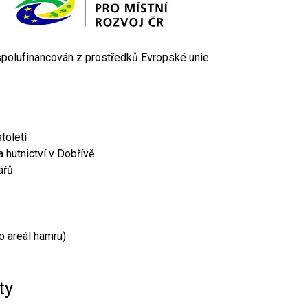
 spolufinancován z prostředků Evropské unie.
toletí
 hutnictví v Dobřívě
ářů
o areál hamru)
ty