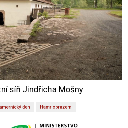
ní síň Jindřicha Mošny
amernický den
Hamr obrazem