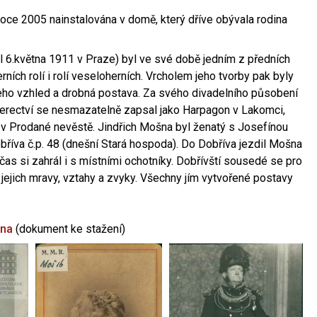
oce 2005 nainstalována v domě, který dříve obývala rodina
l 6.května 1911 v Praze) byl ve své době jedním z předních
ních rolí i rolí veseloherních. Vrcholem jeho tvorby pak byly
jeho vzhled a drobná postava. Za svého divadelního působení
 herectví se nesmazatelně zapsal jako Harpagon v Lakomci,
 v Prodané nevěstě. Jindřich Mošna byl ženatý s Josefínou
říva č.p. 48 (dnešní Stará hospoda). Do Dobříva jezdil Mošna
občas si zahrál i s místními ochotníky. Dobřívští sousedé se pro
 jejich mravy, vztahy a zvyky. Všechny jím vytvořené postavy
šna
(dokument ke stažení)