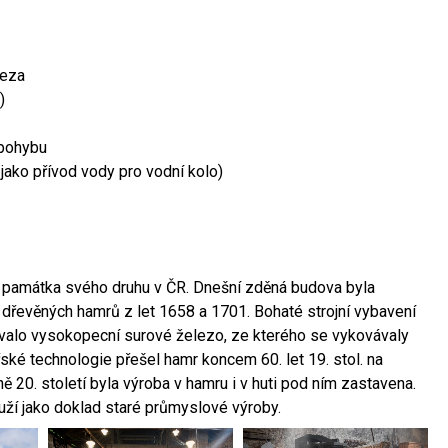
leza
)
 pohybu
 jako přívod vody pro vodní kolo)
ší památka svého druhu v ČR. Dnešní zděná budova byla
 dřevěných hamrů z let 1658 a 1701. Bohaté strojní vybavení
ovalo vysokopecní surové železo, ze kterého se vykovávaly
ské technologie přešel hamr koncem 60. let 19. stol. na
 20. století byla výroba v hamru i v huti pod ním zastavena.
ouží jako doklad staré průmyslové výroby.