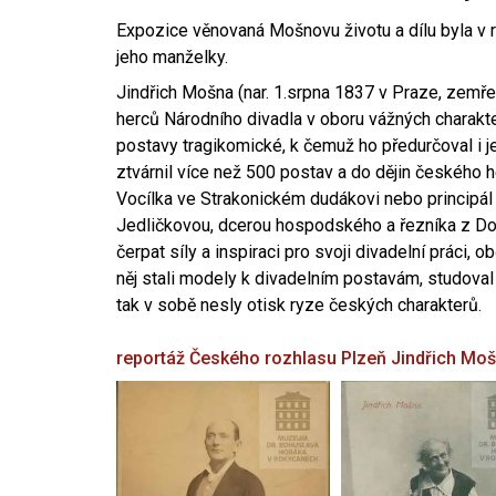
Expozice věnovaná Mošnovu životu a dílu byla v r
jeho manželky.
Jindřich Mošna (nar. 1.srpna 1837 v Praze, zemře
herců Národního divadla v oboru vážných charakter
postavy tragikomické, k čemuž ho předurčoval i 
ztvárnil více než 500 postav a do dějin českého
Vocílka ve Strakonickém dudákovi nebo principál
Jedličkovou, dcerou hospodského a řezníka z Dob
čerpat síly a inspiraci pro svoji divadelní práci, 
něj stali modely k divadelním postavám, studoval
tak v sobě nesly otisk ryze českých charakterů.
reportáž Českého rozhlasu Plzeň
Jindřich Mo