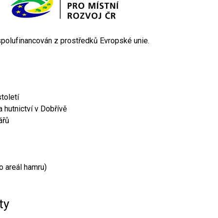
 spolufinancován z prostředků Evropské unie.
toletí
 hutnictví v Dobřívě
ářů
o areál hamru)
ty