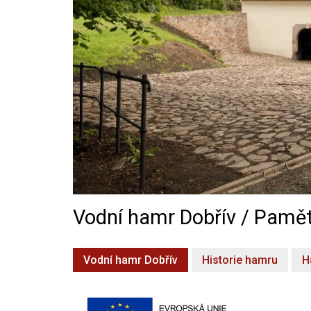
Vodní hamr Dobřív / Pamět
Vodní hamr Dobřív
Historie hamru
H