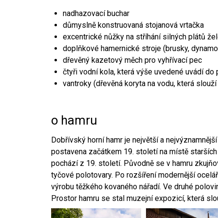
nadhazovací buchar
důmyslně konstruovaná stojanová vrtačka
excentrické nůžky na stříhání silných plátů že
doplňkové hamernické stroje (brusky, dynamo
dřevěný kazetový měch pro vyhřívací pec
čtyři vodní kola, která výše uvedené uvádí do
vantroky (dřevěná koryta na vodu, která slouží
o hamru
Dobřívský horní hamr je největší a nejvýznamněj
postavena začátkem 19. století na místě starších
pochází z 19. století. Původně se v hamru zkujň
tyčové polotovary. Po rozšíření modernější ocelář
výrobu těžkého kovaného nářadí. Ve druhé polovině
Prostor hamru se stal muzejní expozicí, která sl