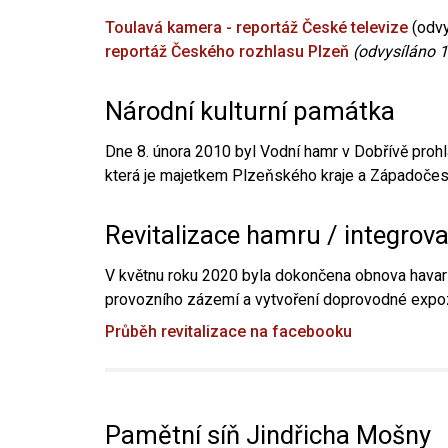
Toulavá kamera - reportáž České televize
(odvy
reportáž Českého rozhlasu Plzeň
(odvysíláno 1
Národní kulturní památka
Dne 8. února 2010 byl Vodní hamr v Dobřívě prohl
která je majetkem Plzeňského kraje a Západočesk
Revitalizace hamru / integrov
V květnu roku 2020 byla dokončena obnova havari
provozního zázemí a vytvoření doprovodné expoz
Průběh revitalizace na facebooku
Pamětní síň Jindřicha Mošny