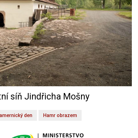
ní síň Jindřicha Mošny
amernický den
Hamr obrazem