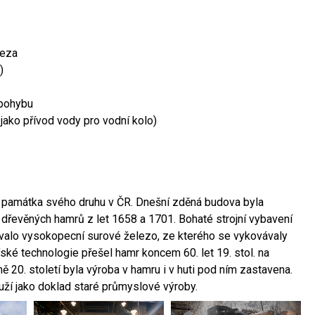
leza
)
 pohybu
 jako přívod vody pro vodní kolo)
ší památka svého druhu v ČR. Dnešní zděná budova byla
 dřevěných hamrů z let 1658 a 1701. Bohaté strojní vybavení
ovalo vysokopecní surové železo, ze kterého se vykovávaly
ské technologie přešel hamr koncem 60. let 19. stol. na
 20. století byla výroba v hamru i v huti pod ním zastavena.
ouží jako doklad staré průmyslové výroby.