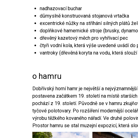
nadhazovací buchar
důmyslně konstruovaná stojanová vrtačka
excentrické nůžky na stříhání silných plátů že
doplňkové hamernické stroje (brusky, dynamo
dřevěný kazetový měch pro vyhřívací pec
čtyři vodní kola, která výše uvedené uvádí do
vantroky (dřevěná koryta na vodu, která slouží
o hamru
Dobřívský horní hamr je největší a nejvýznamněj
postavena začátkem 19. století na místě starších
pochází z 19. století. Původně se v hamru zkujň
tyčové polotovary. Po rozšíření modernější ocelář
výrobu těžkého kovaného nářadí. Ve druhé polovině
Prostor hamru se stal muzejní expozicí, která sl