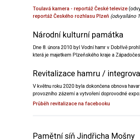
Toulavá kamera - reportáž České televize
(odvy
reportáž Českého rozhlasu Plzeň
(odvysíláno 1
Národní kulturní památka
Dne 8. února 2010 byl Vodní hamr v Dobřívě prohl
která je majetkem Plzeňského kraje a Západočesk
Revitalizace hamru / integrov
V květnu roku 2020 byla dokončena obnova havari
provozního zázemí a vytvoření doprovodné expoz
Průběh revitalizace na facebooku
Pamětní síň Jindřicha Mošny