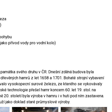
leza
)
 pohybu
 jako přívod vody pro vodní kolo)
ší památka svého druhu v ČR. Dnešní zděná budova byla
 dřevěných hamrů z let 1658 a 1701. Bohaté strojní vybavení
ovalo vysokopecní surové železo, ze kterého se vykovávaly
ské technologie přešel hamr koncem 60. let 19. stol. na
 20. století byla výroba v hamru i v huti pod ním zastavena.
ouží jako doklad staré průmyslové výroby.