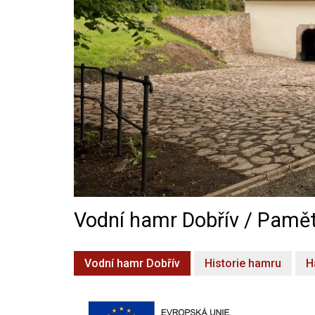
Vodní hamr Dobřív / Pamět
Vodní hamr Dobřív
Historie hamru
H