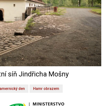
ní síň Jindřicha Mošny
amernický den
Hamr obrazem