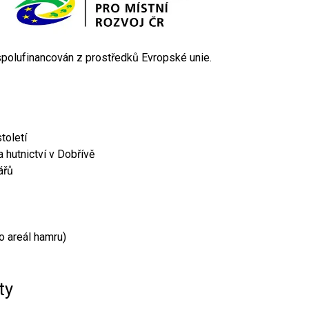
 spolufinancován z prostředků Evropské unie.
toletí
 hutnictví v Dobřívě
ářů
o areál hamru)
ty