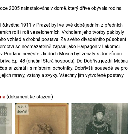
oce 2005 nainstalována v domě, který dříve obývala rodina
l 6.května 1911 v Praze) byl ve své době jedním z předních
ních rolí i rolí veseloherních. Vrcholem jeho tvorby pak byly
jeho vzhled a drobná postava. Za svého divadelního působení
 herectví se nesmazatelně zapsal jako Harpagon v Lakomci,
 v Prodané nevěstě. Jindřich Mošna byl ženatý s Josefínou
říva č.p. 48 (dnešní Stará hospoda). Do Dobříva jezdil Mošna
občas si zahrál i s místními ochotníky. Dobřívští sousedé se pro
 jejich mravy, vztahy a zvyky. Všechny jím vytvořené postavy
šna
(dokument ke stažení)