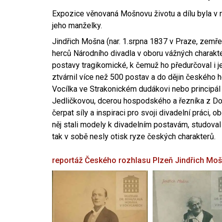
Expozice věnovaná Mošnovu životu a dílu byla v r
jeho manželky.
Jindřich Mošna (nar. 1.srpna 1837 v Praze, zemře
herců Národního divadla v oboru vážných charakter
postavy tragikomické, k čemuž ho předurčoval i 
ztvárnil více než 500 postav a do dějin českého
Vocílka ve Strakonickém dudákovi nebo principál
Jedličkovou, dcerou hospodského a řezníka z Dob
čerpat síly a inspiraci pro svoji divadelní práci, 
něj stali modely k divadelním postavám, studoval
tak v sobě nesly otisk ryze českých charakterů.
reportáž Českého rozhlasu Plzeň
Jindřich Mo