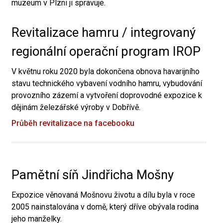
muzeum v Plzni ji spravuje.
Revitalizace hamru / integrovaný
regionální operační program IROP
V květnu roku 2020 byla dokončena obnova havarijního
stavu technického vybavení vodního hamru, vybudování
provozního zázemí a vytvoření doprovodné expozice k
dějinám železářské výroby v Dobřívě.
Průběh revitalizace na facebooku
Pamětní síň Jindřicha Mošny
Expozice věnovaná Mošnovu životu a dílu byla v roce
2005 nainstalována v domě, který dříve obývala rodina
jeho manželky.