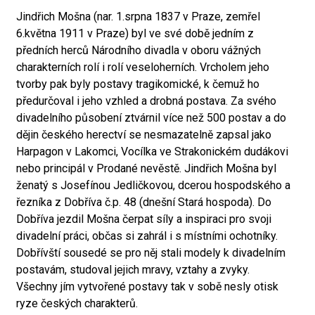
Jindřich Mošna (nar. 1.srpna 1837 v Praze, zemřel
6.května 1911 v Praze) byl ve své době jedním z
předních herců Národního divadla v oboru vážných
charakterních rolí i rolí veseloherních. Vrcholem jeho
tvorby pak byly postavy tragikomické, k čemuž ho
předurčoval i jeho vzhled a drobná postava. Za svého
divadelního působení ztvárnil více než 500 postav a do
dějin českého herectví se nesmazatelně zapsal jako
Harpagon v Lakomci, Vocílka ve Strakonickém dudákovi
nebo principál v Prodané nevěstě. Jindřich Mošna byl
ženatý s Josefínou Jedličkovou, dcerou hospodského a
řezníka z Dobříva č.p. 48 (dnešní Stará hospoda). Do
Dobříva jezdil Mošna čerpat síly a inspiraci pro svoji
divadelní práci, občas si zahrál i s místními ochotníky.
Dobřívští sousedé se pro něj stali modely k divadelním
postavám, studoval jejich mravy, vztahy a zvyky.
Všechny jím vytvořené postavy tak v sobě nesly otisk
ryze českých charakterů.