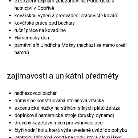
expozici k dějinám železářství na Podbrdsku a
hutnictví v Dobřívě
kovářskou výheň a předváděcí pracoviště kovářů
kovářské práce pod buchary
ruční práce na kovadlině
Hamernický den
pamětní síň Jindřicha Mošny (nachází se mimo areál
hamru)
zajímavosti a unikátní předměty
nadhazovací buchar
důmyslně konstruovaná stojanová vrtačka
excentrické nůžky na stříhání silných plátů železa
doplňkové hamernické stroje (brusky, dynamo)
dřevěný kazetový měch pro vyhřívací pec
čtyři vodní kola, která výše uvedené uvádí do pohybu
vantroky (dřevěná koryta na vodu, která slouží jako