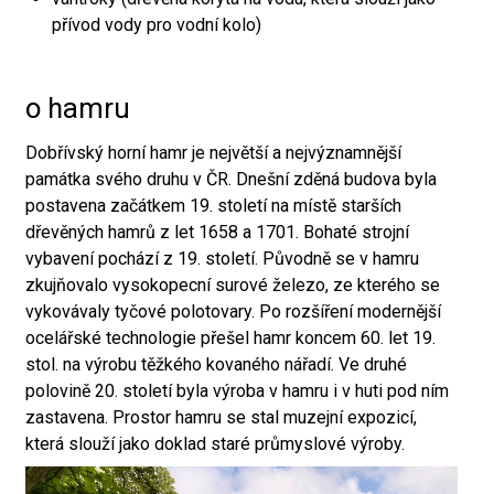
přívod vody pro vodní kolo)
o hamru
Dobřívský horní hamr je největší a nejvýznamnější
památka svého druhu v ČR. Dnešní zděná budova byla
postavena začátkem 19. století na místě starších
dřevěných hamrů z let 1658 a 1701. Bohaté strojní
vybavení pochází z 19. století. Původně se v hamru
zkujňovalo vysokopecní surové železo, ze kterého se
vykovávaly tyčové polotovary. Po rozšíření modernější
ocelářské technologie přešel hamr koncem 60. let 19.
stol. na výrobu těžkého kovaného nářadí. Ve druhé
polovině 20. století byla výroba v hamru i v huti pod ním
zastavena. Prostor hamru se stal muzejní expozicí,
která slouží jako doklad staré průmyslové výroby.