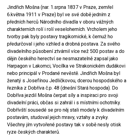
Jindřich Mošna (nar. 1.srpna 1837 v Praze, zemřel
6.května 1911 v Praze) byl ve své době jedním z
předních herců Národního divadla v oboru vážných
charakterních rolí i rolí veseloherních. Vrcholem jeho
tvorby pak byly postavy tragikomické, k čemuž ho
předurčoval i jeho vzhled a drobná postava. Za svého
divadelního působení ztvárnil více než 500 postav a do
dějin českého herectví se nesmazatelně zapsal jako
Harpagon v Lakomci, Vocílka ve Strakonickém dudákovi
nebo principál v Prodané nevěstě. Jindřich Mošna byl
ženatý s Josefínou Jedličkovou, dcerou hospodského a
řezníka z Dobříva č.p. 48 (dnešní Stará hospoda). Do
Dobříva jezdil Mošna čerpat síly a inspiraci pro svoji
divadelní práci, občas si zahrál i s místními ochotníky.
Dobřívští sousedé se pro něj stali modely k divadelním
postavám, studoval jejich mravy, vztahy a zvyky.
Všechny jím vytvořené postavy tak v sobě nesly otisk
ryze českých charakterů.