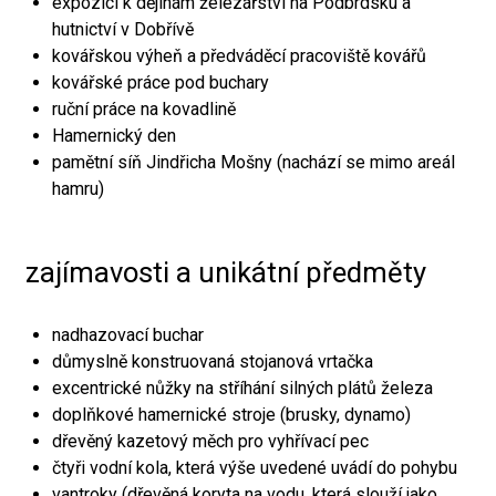
expozici k dějinám železářství na Podbrdsku a
hutnictví v Dobřívě
kovářskou výheň a předváděcí pracoviště kovářů
kovářské práce pod buchary
ruční práce na kovadlině
Hamernický den
pamětní síň Jindřicha Mošny (nachází se mimo areál
hamru)
zajímavosti a unikátní předměty
nadhazovací buchar
důmyslně konstruovaná stojanová vrtačka
excentrické nůžky na stříhání silných plátů železa
doplňkové hamernické stroje (brusky, dynamo)
dřevěný kazetový měch pro vyhřívací pec
čtyři vodní kola, která výše uvedené uvádí do pohybu
vantroky (dřevěná koryta na vodu, která slouží jako