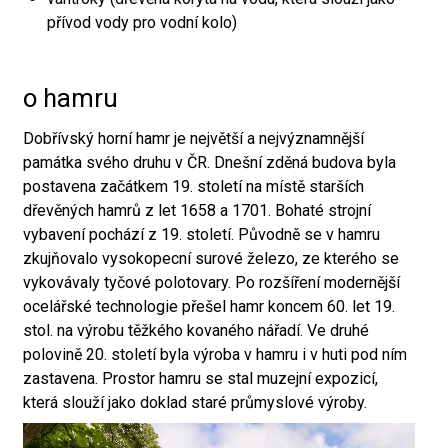
přívod vody pro vodní kolo)
o hamru
Dobřívský horní hamr je největší a nejvýznamnější
památka svého druhu v ČR. Dnešní zděná budova byla
postavena začátkem 19. století na místě starších
dřevěných hamrů z let 1658 a 1701. Bohaté strojní
vybavení pochází z 19. století. Původně se v hamru
zkujňovalo vysokopecní surové železo, ze kterého se
vykovávaly tyčové polotovary. Po rozšíření modernější
ocelářské technologie přešel hamr koncem 60. let 19.
stol. na výrobu těžkého kovaného nářadí. Ve druhé
polovině 20. století byla výroba v hamru i v huti pod ním
zastavena. Prostor hamru se stal muzejní expozicí,
která slouží jako doklad staré průmyslové výroby.