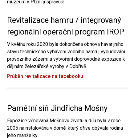
muzeum v Plzni ji spravuje.
Revitalizace hamru / integrovaný
regionální operační program IROP
V květnu roku 2020 byla dokončena obnova havarijního
stavu technického vybavení vodního hamru, vybudování
provozního zázemí a vytvoření doprovodné expozice k
dějinám železářské výroby v Dobřívě.
Průběh revitalizace na facebooku
Pamětní síň Jindřicha Mošny
Expozice věnovaná Mošnovu životu a dílu byla v roce
2005 nainstalována v domě, který dříve obývala rodina
jeho manželky.