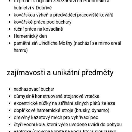
expozici k dějinám železářství na Podbrdsku a
hutnictví v Dobřívě
kovářskou výheň a předváděcí pracoviště kovářů
kovářské práce pod buchary
ruční práce na kovadlině
Hamernický den
pamětní síň Jindřicha Mošny (nachází se mimo areál
hamru)
zajímavosti a unikátní předměty
nadhazovací buchar
důmyslně konstruovaná stojanová vrtačka
excentrické nůžky na stříhání silných plátů železa
doplňkové hamernické stroje (brusky, dynamo)
dřevěný kazetový měch pro vyhřívací pec
čtyři vodní kola, která výše uvedené uvádí do pohybu
vantroky (dřevěná koryta na vodu, která slouží jako