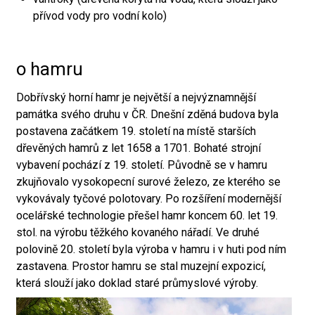
přívod vody pro vodní kolo)
o hamru
Dobřívský horní hamr je největší a nejvýznamnější
památka svého druhu v ČR. Dnešní zděná budova byla
postavena začátkem 19. století na místě starších
dřevěných hamrů z let 1658 a 1701. Bohaté strojní
vybavení pochází z 19. století. Původně se v hamru
zkujňovalo vysokopecní surové železo, ze kterého se
vykovávaly tyčové polotovary. Po rozšíření modernější
ocelářské technologie přešel hamr koncem 60. let 19.
stol. na výrobu těžkého kovaného nářadí. Ve druhé
polovině 20. století byla výroba v hamru i v huti pod ním
zastavena. Prostor hamru se stal muzejní expozicí,
která slouží jako doklad staré průmyslové výroby.