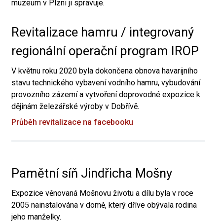
muzeum v Plzni ji spravuje.
Revitalizace hamru / integrovaný
regionální operační program IROP
V květnu roku 2020 byla dokončena obnova havarijního
stavu technického vybavení vodního hamru, vybudování
provozního zázemí a vytvoření doprovodné expozice k
dějinám železářské výroby v Dobřívě.
Průběh revitalizace na facebooku
Pamětní síň Jindřicha Mošny
Expozice věnovaná Mošnovu životu a dílu byla v roce
2005 nainstalována v domě, který dříve obývala rodina
jeho manželky.