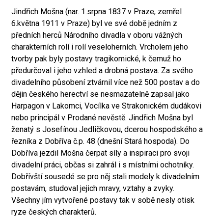
Jindřich Mošna (nar. 1.srpna 1837 v Praze, zemřel
6.května 1911 v Praze) byl ve své době jedním z
předních herců Národního divadla v oboru vážných
charakterních rolí i rolí veseloherních. Vrcholem jeho
tvorby pak byly postavy tragikomické, k čemuž ho
předurčoval i jeho vzhled a drobná postava. Za svého
divadelního působení ztvárnil více než 500 postav a do
dějin českého herectví se nesmazatelně zapsal jako
Harpagon v Lakomci, Vocílka ve Strakonickém dudákovi
nebo principál v Prodané nevěstě. Jindřich Mošna byl
ženatý s Josefínou Jedličkovou, dcerou hospodského a
řezníka z Dobříva č.p. 48 (dnešní Stará hospoda). Do
Dobříva jezdil Mošna čerpat síly a inspiraci pro svoji
divadelní práci, občas si zahrál i s místními ochotníky.
Dobřívští sousedé se pro něj stali modely k divadelním
postavám, studoval jejich mravy, vztahy a zvyky.
Všechny jím vytvořené postavy tak v sobě nesly otisk
ryze českých charakterů.