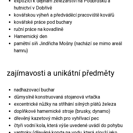
expozici k dějinám železářství na Podbrdsku a
hutnictví v Dobřívě
kovářskou výheň a předváděcí pracoviště kovářů
kovářské práce pod buchary
ruční práce na kovadlině
Hamernický den
pamětní síň Jindřicha Mošny (nachází se mimo areál
hamru)
zajímavosti a unikátní předměty
nadhazovací buchar
důmyslně konstruovaná stojanová vrtačka
excentrické nůžky na stříhání silných plátů železa
doplňkové hamernické stroje (brusky, dynamo)
dřevěný kazetový měch pro vyhřívací pec
čtyři vodní kola, která výše uvedené uvádí do pohybu
vantroky (dřevěná koryta na vodu, která slouží jako