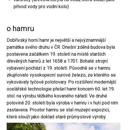
přívod vody pro vodní kolo)
o hamru
Dobřívský horní hamr je největší a nejvýznamnější
památka svého druhu v ČR. Dnešní zděná budova byla
postavena začátkem 19. století na místě starších
dřevěných hamrů z let 1658 a 1701. Bohaté strojní
vybavení pochází z 19. století. Původně se v hamru
zkujňovalo vysokopecní surové železo, ze kterého se
vykovávaly tyčové polotovary. Po rozšíření modernější
ocelářské technologie přešel hamr koncem 60. let 19.
stol. na výrobu těžkého kovaného nářadí. Ve druhé
polovině 20. století byla výroba v hamru i v huti pod ním
zastavena. Prostor hamru se stal muzejní expozicí,
která slouží jako doklad staré průmyslové výroby.