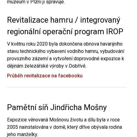
muzeum v Plzni ji spravuje.
Revitalizace hamru / integrovaný
regionální operační program IROP
V květnu roku 2020 byla dokončena obnova havarijního
stavu technického vybavení vodního hamru, vybudování
provozního zázemí a vytvoření doprovodné expozice k
dějinám železářské výroby v Dobřívě.
Průběh revitalizace na facebooku
Pamětní síň Jindřicha Mošny
Expozice věnovaná Mošnovu životu a dílu byla v roce
2005 nainstalována v domě, který dříve obývala rodina
jeho manželky.