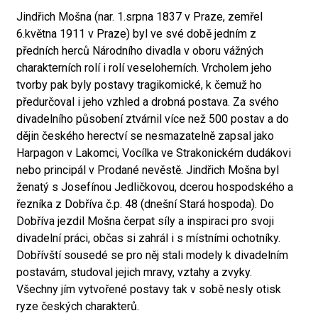
Jindřich Mošna (nar. 1.srpna 1837 v Praze, zemřel
6.května 1911 v Praze) byl ve své době jedním z
předních herců Národního divadla v oboru vážných
charakterních rolí i rolí veseloherních. Vrcholem jeho
tvorby pak byly postavy tragikomické, k čemuž ho
předurčoval i jeho vzhled a drobná postava. Za svého
divadelního působení ztvárnil více než 500 postav a do
dějin českého herectví se nesmazatelně zapsal jako
Harpagon v Lakomci, Vocílka ve Strakonickém dudákovi
nebo principál v Prodané nevěstě. Jindřich Mošna byl
ženatý s Josefínou Jedličkovou, dcerou hospodského a
řezníka z Dobříva č.p. 48 (dnešní Stará hospoda). Do
Dobříva jezdil Mošna čerpat síly a inspiraci pro svoji
divadelní práci, občas si zahrál i s místními ochotníky.
Dobřívští sousedé se pro něj stali modely k divadelním
postavám, studoval jejich mravy, vztahy a zvyky.
Všechny jím vytvořené postavy tak v sobě nesly otisk
ryze českých charakterů.