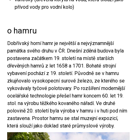
přívod vody pro vodní kolo)
o hamru
Dobřívský horní hamr je největší a nejvýznamnější
památka svého druhu v ČR. Dnešní zděná budova byla
postavena začátkem 19. století na místě starších
dřevěných hamrů z let 1658 a 1701. Bohaté strojní
vybavení pochází z 19. století. Původně se v hamru
zkujňovalo vysokopecní surové železo, ze kterého se
vykovávaly tyčové polotovary. Po rozšíření modernější
ocelářské technologie přešel hamr koncem 60. let 19.
stol. na výrobu těžkého kovaného nářadí. Ve druhé
polovině 20. století byla výroba v hamru i v huti pod ním
zastavena. Prostor hamru se stal muzejní expozicí,
která slouží jako doklad staré průmyslové výroby.