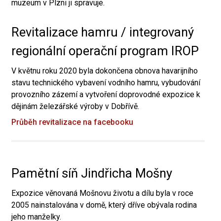
muzeum v Plzni ji spravuje.
Revitalizace hamru / integrovaný
regionální operační program IROP
V květnu roku 2020 byla dokončena obnova havarijního
stavu technického vybavení vodního hamru, vybudování
provozního zázemí a vytvoření doprovodné expozice k
dějinám železářské výroby v Dobřívě.
Průběh revitalizace na facebooku
Pamětní síň Jindřicha Mošny
Expozice věnovaná Mošnovu životu a dílu byla v roce
2005 nainstalována v domě, který dříve obývala rodina
jeho manželky.