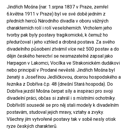
Jindřich Mošna (nar. 1.srpna 1837 v Praze, zemřel
6.května 1911 v Praze) byl ve své době jedním z
předních herců Národního divadla v oboru vážných
charakterních rolí i rolí veseloherních. Vrcholem jeho
tvorby pak byly postavy tragikomické, k čemuž ho
předurčoval i jeho vzhled a drobná postava. Za svého
divadelního působení ztvárnil více než 500 postav a do
dějin českého herectví se nesmazatelně zapsal jako
Harpagon v Lakomci, Vocílka ve Strakonickém dudákovi
nebo principál v Prodané nevěstě. Jindřich Mošna byl
ženatý s Josefínou Jedličkovou, dcerou hospodského a
řezníka z Dobříva č.p. 48 (dnešní Stará hospoda). Do
Dobříva jezdil Mošna čerpat síly a inspiraci pro svoji
divadelní práci, občas si zahrál i s místními ochotníky.
Dobřívští sousedé se pro něj stali modely k divadelním
postavám, studoval jejich mravy, vztahy a zvyky.
Všechny jím vytvořené postavy tak v sobě nesly otisk
ryze českých charakterů.