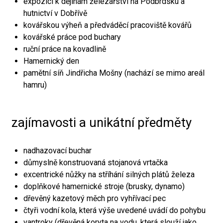
expozici k dějinám železářství na Podbrdsku a
hutnictví v Dobřívě
kovářskou výheň a předváděcí pracoviště kovářů
kovářské práce pod buchary
ruční práce na kovadlině
Hamernický den
pamětní síň Jindřicha Mošny (nachází se mimo areál
hamru)
zajímavosti a unikátní předměty
nadhazovací buchar
důmyslně konstruovaná stojanová vrtačka
excentrické nůžky na stříhání silných plátů železa
doplňkové hamernické stroje (brusky, dynamo)
dřevěný kazetový měch pro vyhřívací pec
čtyři vodní kola, která výše uvedené uvádí do pohybu
vantroky (dřevěná koryta na vodu, která slouží jako