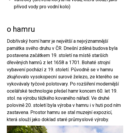
přívod vody pro vodní kolo)
o hamru
Dobřívský horní hamr je největší a nejvýznamnější
památka svého druhu v ČR. Dnešní zděná budova byla
postavena začátkem 19. století na místě starších
dřevěných hamrů z let 1658 a 1701. Bohaté strojní
vybavení pochází z 19. století. Původně se v hamru
zkujňovalo vysokopecní surové železo, ze kterého se
vykovávaly tyčové polotovary. Po rozšíření modernější
ocelářské technologie přešel hamr koncem 60. let 19.
stol. na výrobu těžkého kovaného nářadí. Ve druhé
polovině 20. století byla výroba v hamru i v huti pod ním
zastavena. Prostor hamru se stal muzejní expozicí,
která slouží jako doklad staré průmyslové výroby.