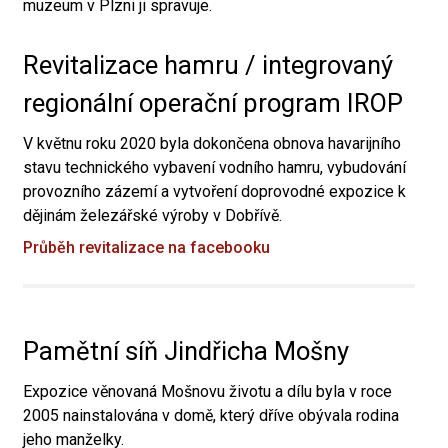
muzeum v Plzni ji spravuje.
Revitalizace hamru / integrovaný
regionální operační program IROP
V květnu roku 2020 byla dokončena obnova havarijního
stavu technického vybavení vodního hamru, vybudování
provozního zázemí a vytvoření doprovodné expozice k
dějinám železářské výroby v Dobřívě.
Průběh revitalizace na facebooku
Pamětní síň Jindřicha Mošny
Expozice věnovaná Mošnovu životu a dílu byla v roce
2005 nainstalována v domě, který dříve obývala rodina
jeho manželky.