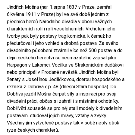
Jindřich Mošna (nar. 1.srpna 1837 v Praze, zemřel
6.května 1911 v Praze) byl ve své době jedním z
předních herců Národního divadla v oboru vážných
charakterních rolí i rolí veseloherních. Vrcholem jeho
tvorby pak byly postavy tragikomické, k čemuž ho
předurčoval i jeho vzhled a drobná postava. Za svého
divadelního působení ztvárnil více než 500 postav a do
dějin českého herectví se nesmazatelně zapsal jako
Harpagon v Lakomci, Vocílka ve Strakonickém dudákovi
nebo principál v Prodané nevěstě. Jindřich Mošna byl
ženatý s Josefínou Jedličkovou, dcerou hospodského a
řezníka z Dobříva č.p. 48 (dnešní Stará hospoda). Do
Dobříva jezdil Mošna čerpat síly a inspiraci pro svoji
divadelní práci, občas si zahrál i s místními ochotníky.
Dobřívští sousedé se pro něj stali modely k divadelním
postavám, studoval jejich mravy, vztahy a zvyky.
Všechny jím vytvořené postavy tak v sobě nesly otisk
ryze českých charakterů.