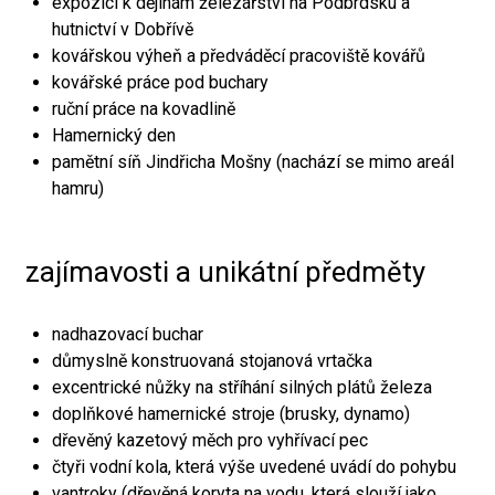
expozici k dějinám železářství na Podbrdsku a
hutnictví v Dobřívě
kovářskou výheň a předváděcí pracoviště kovářů
kovářské práce pod buchary
ruční práce na kovadlině
Hamernický den
pamětní síň Jindřicha Mošny (nachází se mimo areál
hamru)
zajímavosti a unikátní předměty
nadhazovací buchar
důmyslně konstruovaná stojanová vrtačka
excentrické nůžky na stříhání silných plátů železa
doplňkové hamernické stroje (brusky, dynamo)
dřevěný kazetový měch pro vyhřívací pec
čtyři vodní kola, která výše uvedené uvádí do pohybu
vantroky (dřevěná koryta na vodu, která slouží jako