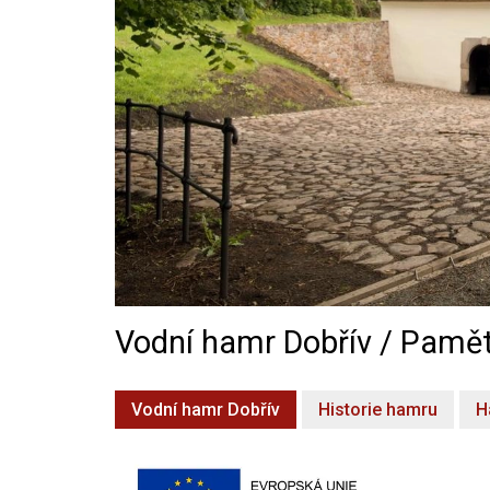
Vodní hamr Dobřív / Pamět
Vodní hamr Dobřív
Historie hamru
H