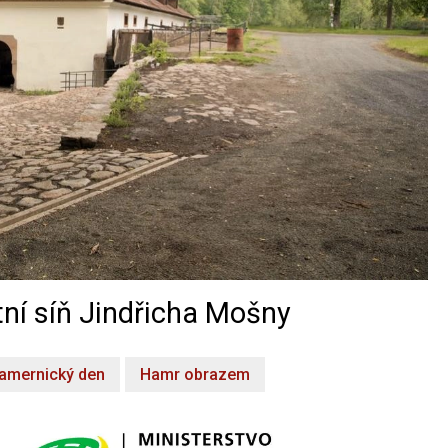
ní síň Jindřicha Mošny
amernický den
Hamr obrazem