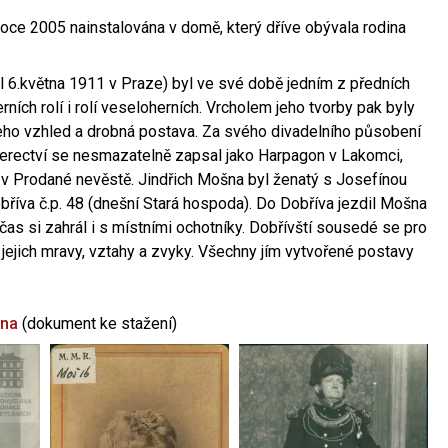
oce 2005 nainstalována v domě, který dříve obývala rodina
l 6.května 1911 v Praze) byl ve své době jedním z předních
ních rolí i rolí veseloherních. Vrcholem jeho tvorby pak byly
jeho vzhled a drobná postava. Za svého divadelního působení
 herectví se nesmazatelně zapsal jako Harpagon v Lakomci,
 v Prodané nevěstě. Jindřich Mošna byl ženatý s Josefínou
říva č.p. 48 (dnešní Stará hospoda). Do Dobříva jezdil Mošna
občas si zahrál i s místními ochotníky. Dobřívští sousedé se pro
 jejich mravy, vztahy a zvyky. Všechny jím vytvořené postavy
šna
(dokument ke stažení)