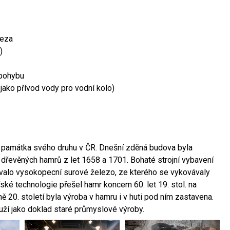
leza
)
 pohybu
 jako přívod vody pro vodní kolo)
ší památka svého druhu v ČR. Dnešní zděná budova byla
 dřevěných hamrů z let 1658 a 1701. Bohaté strojní vybavení
ovalo vysokopecní surové železo, ze kterého se vykovávaly
ské technologie přešel hamr koncem 60. let 19. stol. na
 20. století byla výroba v hamru i v huti pod ním zastavena.
ouží jako doklad staré průmyslové výroby.