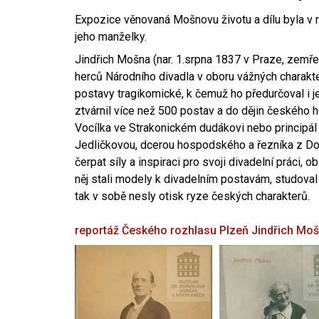
Expozice věnovaná Mošnovu životu a dílu byla v r
jeho manželky.
Jindřich Mošna (nar. 1.srpna 1837 v Praze, zemře
herců Národního divadla v oboru vážných charakter
postavy tragikomické, k čemuž ho předurčoval i 
ztvárnil více než 500 postav a do dějin českého
Vocílka ve Strakonickém dudákovi nebo principál
Jedličkovou, dcerou hospodského a řezníka z Dob
čerpat síly a inspiraci pro svoji divadelní práci, 
něj stali modely k divadelním postavám, studoval
tak v sobě nesly otisk ryze českých charakterů.
reportáž Českého rozhlasu Plzeň
Jindřich Mo