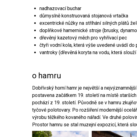
nadhazovací buchar
důmyslně konstruovaná stojanová vrtačka
excentrické nůžky na stříhání silných plátů že
doplňkové hamernické stroje (brusky, dynamo
dřevěný kazetový měch pro vyhřívací pec
čtyři vodní kola, která výše uvedené uvádí do
vantroky (dřevěná koryta na vodu, která slouží
o hamru
Dobřívský horní hamr je největší a nejvýznamněj
postavena začátkem 19. století na místě starších
pochází z 19. století. Původně se v hamru zkujň
tyčové polotovary. Po rozšíření modernější ocelář
výrobu těžkého kovaného nářadí. Ve druhé polovině
Prostor hamru se stal muzejní expozicí, která sl