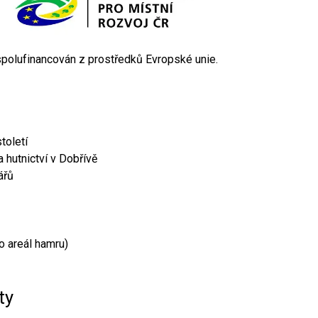
 spolufinancován z prostředků Evropské unie.
toletí
 hutnictví v Dobřívě
ářů
o areál hamru)
ty