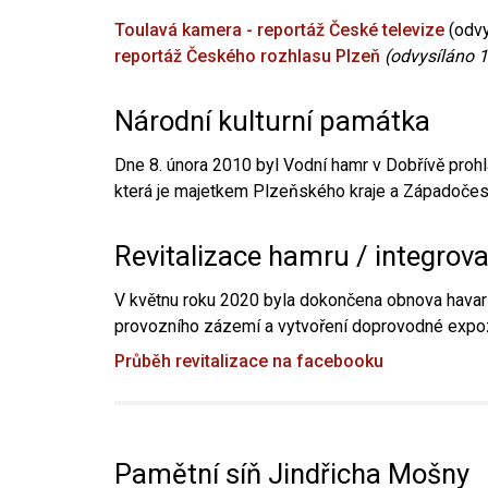
Toulavá kamera - reportáž České televize
(odvy
reportáž Českého rozhlasu Plzeň
(odvysíláno 1
Národní kulturní památka
Dne 8. února 2010 byl Vodní hamr v Dobřívě prohl
která je majetkem Plzeňského kraje a Západočesk
Revitalizace hamru / integrov
V květnu roku 2020 byla dokončena obnova havari
provozního zázemí a vytvoření doprovodné expoz
Průběh revitalizace na facebooku
Pamětní síň Jindřicha Mošny