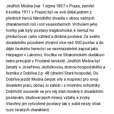
Jindřich Mošna (nar. 1.srpna 1837 v Praze, zemřel
6.května 1911 v Praze) byl ve své době jedním z
předních herců Národního divadla v oboru vážných
charakterních rolí i rolí veseloherních. Vrcholem jeho
tvorby pak byly postavy tragikomické, k čemuž ho
předurčoval i jeho vzhled a drobná postava. Za svého
divadelního působení ztvárnil více než 500 postav a do
dějin českého herectví se nesmazatelně zapsal jako
Harpagon v Lakomci, Vocílka ve Strakonickém dudákovi
nebo principál v Prodané nevěstě. Jindřich Mošna byl
ženatý s Josefínou Jedličkovou, dcerou hospodského a
řezníka z Dobříva č.p. 48 (dnešní Stará hospoda). Do
Dobříva jezdil Mošna čerpat síly a inspiraci pro svoji
divadelní práci, občas si zahrál i s místními ochotníky.
Dobřívští sousedé se pro něj stali modely k divadelním
postavám, studoval jejich mravy, vztahy a zvyky.
Všechny jím vytvořené postavy tak v sobě nesly otisk
ryze českých charakterů.