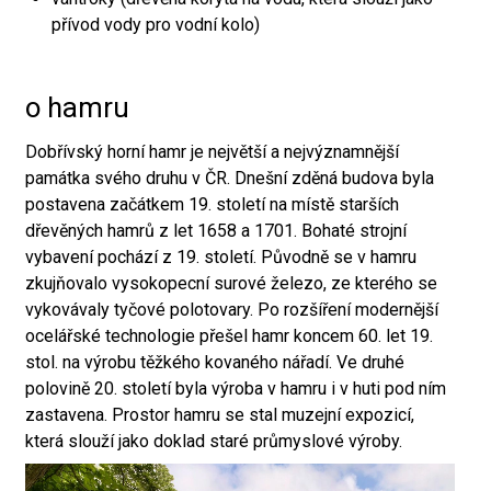
přívod vody pro vodní kolo)
o hamru
Dobřívský horní hamr je největší a nejvýznamnější
památka svého druhu v ČR. Dnešní zděná budova byla
postavena začátkem 19. století na místě starších
dřevěných hamrů z let 1658 a 1701. Bohaté strojní
vybavení pochází z 19. století. Původně se v hamru
zkujňovalo vysokopecní surové železo, ze kterého se
vykovávaly tyčové polotovary. Po rozšíření modernější
ocelářské technologie přešel hamr koncem 60. let 19.
stol. na výrobu těžkého kovaného nářadí. Ve druhé
polovině 20. století byla výroba v hamru i v huti pod ním
zastavena. Prostor hamru se stal muzejní expozicí,
která slouží jako doklad staré průmyslové výroby.