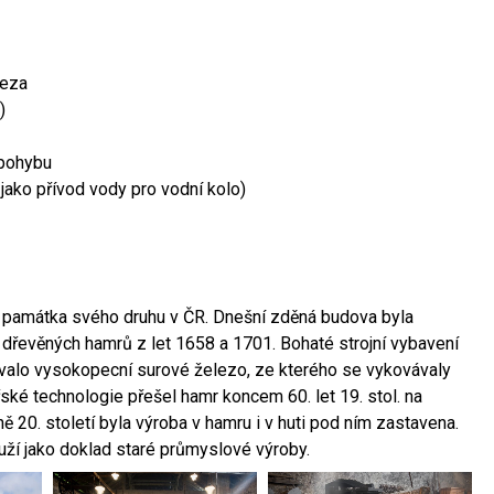
leza
)
 pohybu
 jako přívod vody pro vodní kolo)
ší památka svého druhu v ČR. Dnešní zděná budova byla
 dřevěných hamrů z let 1658 a 1701. Bohaté strojní vybavení
ovalo vysokopecní surové železo, ze kterého se vykovávaly
ské technologie přešel hamr koncem 60. let 19. stol. na
 20. století byla výroba v hamru i v huti pod ním zastavena.
ouží jako doklad staré průmyslové výroby.