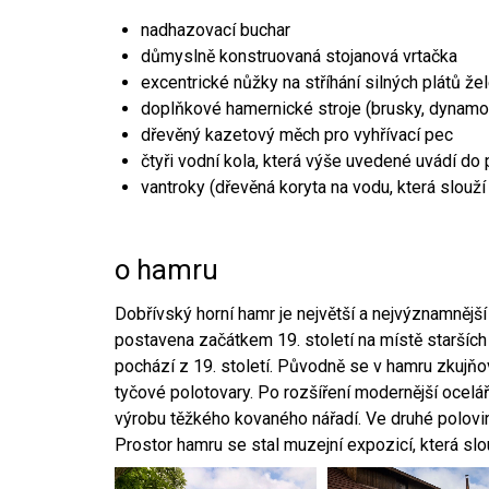
nadhazovací buchar
důmyslně konstruovaná stojanová vrtačka
excentrické nůžky na stříhání silných plátů že
doplňkové hamernické stroje (brusky, dynamo
dřevěný kazetový měch pro vyhřívací pec
čtyři vodní kola, která výše uvedené uvádí do
vantroky (dřevěná koryta na vodu, která slouží
o hamru
Dobřívský horní hamr je největší a nejvýznamněj
postavena začátkem 19. století na místě starších
pochází z 19. století. Původně se v hamru zkujň
tyčové polotovary. Po rozšíření modernější ocelář
výrobu těžkého kovaného nářadí. Ve druhé polovině
Prostor hamru se stal muzejní expozicí, která sl