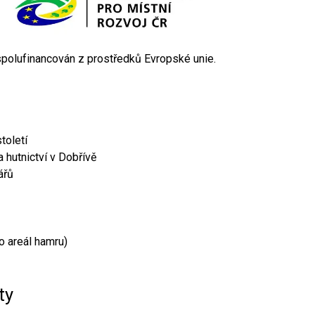
 spolufinancován z prostředků Evropské unie.
toletí
 hutnictví v Dobřívě
ářů
o areál hamru)
ty