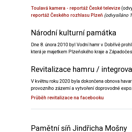
Toulavá kamera - reportáž České televize
(odvy
reportáž Českého rozhlasu Plzeň
(odvysíláno 1
Národní kulturní památka
Dne 8. února 2010 byl Vodní hamr v Dobřívě prohl
která je majetkem Plzeňského kraje a Západočesk
Revitalizace hamru / integrov
V květnu roku 2020 byla dokončena obnova havari
provozního zázemí a vytvoření doprovodné expoz
Průběh revitalizace na facebooku
Pamětní síň Jindřicha Mošny