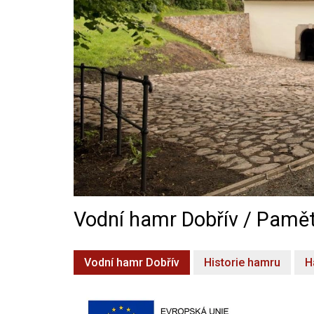
Vodní hamr Dobřív / Pamět
Vodní hamr Dobřív
Historie hamru
H