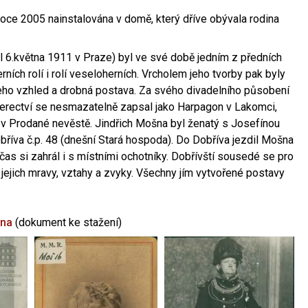
oce 2005 nainstalována v domě, který dříve obývala rodina
l 6.května 1911 v Praze) byl ve své době jedním z předních
ních rolí i rolí veseloherních. Vrcholem jeho tvorby pak byly
jeho vzhled a drobná postava. Za svého divadelního působení
 herectví se nesmazatelně zapsal jako Harpagon v Lakomci,
 v Prodané nevěstě. Jindřich Mošna byl ženatý s Josefínou
říva č.p. 48 (dnešní Stará hospoda). Do Dobříva jezdil Mošna
občas si zahrál i s místními ochotníky. Dobřívští sousedé se pro
 jejich mravy, vztahy a zvyky. Všechny jím vytvořené postavy
šna
(dokument ke stažení)