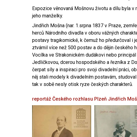
Expozice věnovaná Mošnovu životu a dílu byla v r
jeho manželky.
Jindřich Mošna (nar. 1.srpna 1837 v Praze, zemře
herců Národního divadla v oboru vážných charakter
postavy tragikomické, k čemuž ho předurčoval i 
ztvárnil více než 500 postav a do dějin českého
Vocílka ve Strakonickém dudákovi nebo principál
Jedličkovou, dcerou hospodského a řezníka z Dob
čerpat síly a inspiraci pro svoji divadelní práci, 
něj stali modely k divadelním postavám, studoval
tak v sobě nesly otisk ryze českých charakterů.
reportáž Českého rozhlasu Plzeň
Jindřich Mo