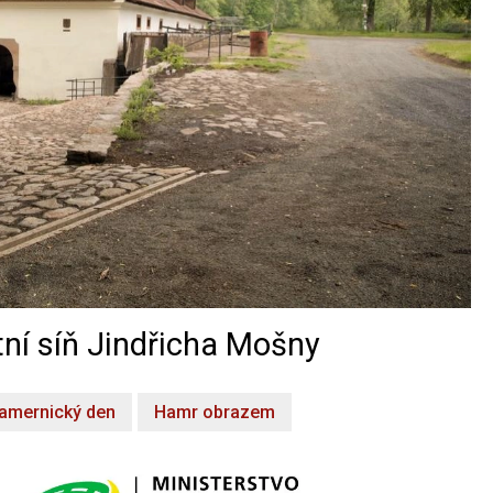
ní síň Jindřicha Mošny
amernický den
Hamr obrazem