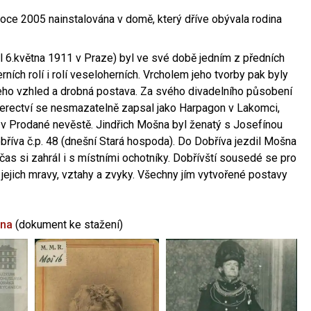
oce 2005 nainstalována v domě, který dříve obývala rodina
l 6.května 1911 v Praze) byl ve své době jedním z předních
ních rolí i rolí veseloherních. Vrcholem jeho tvorby pak byly
jeho vzhled a drobná postava. Za svého divadelního působení
 herectví se nesmazatelně zapsal jako Harpagon v Lakomci,
 v Prodané nevěstě. Jindřich Mošna byl ženatý s Josefínou
říva č.p. 48 (dnešní Stará hospoda). Do Dobříva jezdil Mošna
občas si zahrál i s místními ochotníky. Dobřívští sousedé se pro
 jejich mravy, vztahy a zvyky. Všechny jím vytvořené postavy
šna
(dokument ke stažení)