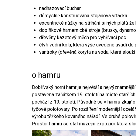
nadhazovací buchar
důmyslně konstruovaná stojanová vrtačka
excentrické nůžky na stříhání silných plátů že
doplňkové hamernické stroje (brusky, dynamo
dřevěný kazetový měch pro vyhřívací pec
čtyři vodní kola, která výše uvedené uvádí do
vantroky (dřevěná koryta na vodu, která slouží
o hamru
Dobřívský horní hamr je největší a nejvýznamněj
postavena začátkem 19. století na místě starších
pochází z 19. století. Původně se v hamru zkujň
tyčové polotovary. Po rozšíření modernější ocelář
výrobu těžkého kovaného nářadí. Ve druhé polovině
Prostor hamru se stal muzejní expozicí, která sl