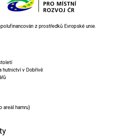
 spolufinancován z prostředků Evropské unie.
toletí
 hutnictví v Dobřívě
ářů
o areál hamru)
ty