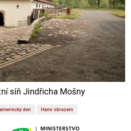
ní síň Jindřicha Mošny
amernický den
Hamr obrazem