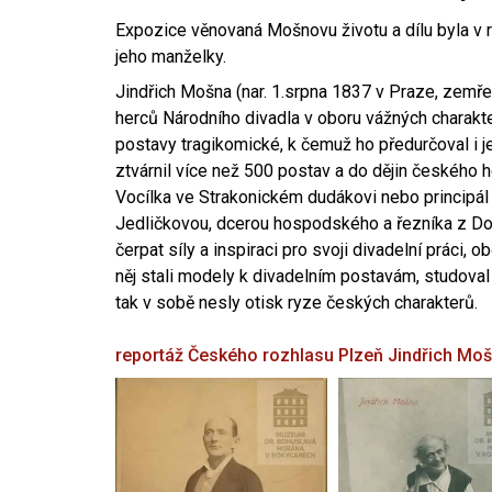
Expozice věnovaná Mošnovu životu a dílu byla v r
jeho manželky.
Jindřich Mošna (nar. 1.srpna 1837 v Praze, zemře
herců Národního divadla v oboru vážných charakter
postavy tragikomické, k čemuž ho předurčoval i 
ztvárnil více než 500 postav a do dějin českého
Vocílka ve Strakonickém dudákovi nebo principál
Jedličkovou, dcerou hospodského a řezníka z Dob
čerpat síly a inspiraci pro svoji divadelní práci, 
něj stali modely k divadelním postavám, studoval
tak v sobě nesly otisk ryze českých charakterů.
reportáž Českého rozhlasu Plzeň
Jindřich Mo