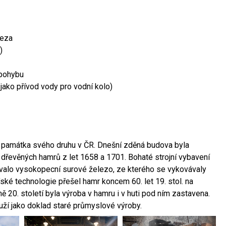
leza
)
 pohybu
 jako přívod vody pro vodní kolo)
ší památka svého druhu v ČR. Dnešní zděná budova byla
 dřevěných hamrů z let 1658 a 1701. Bohaté strojní vybavení
ovalo vysokopecní surové železo, ze kterého se vykovávaly
ské technologie přešel hamr koncem 60. let 19. stol. na
 20. století byla výroba v hamru i v huti pod ním zastavena.
ouží jako doklad staré průmyslové výroby.