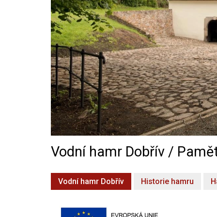
Vodní hamr Dobřív / Pamět
Vodní hamr Dobřív
Historie hamru
H