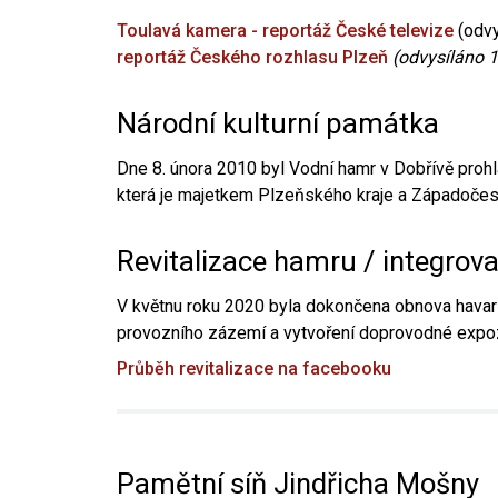
Toulavá kamera - reportáž České televize
(odvy
reportáž Českého rozhlasu Plzeň
(odvysíláno 1
Národní kulturní památka
Dne 8. února 2010 byl Vodní hamr v Dobřívě prohl
která je majetkem Plzeňského kraje a Západočesk
Revitalizace hamru / integrov
V květnu roku 2020 byla dokončena obnova havari
provozního zázemí a vytvoření doprovodné expoz
Průběh revitalizace na facebooku
Pamětní síň Jindřicha Mošny