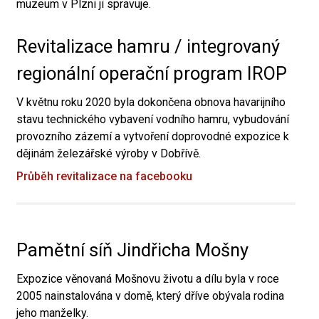
muzeum v Plzni ji spravuje.
Revitalizace hamru / integrovaný
regionální operační program IROP
V květnu roku 2020 byla dokončena obnova havarijního
stavu technického vybavení vodního hamru, vybudování
provozního zázemí a vytvoření doprovodné expozice k
dějinám železářské výroby v Dobřívě.
Průběh revitalizace na facebooku
Pamětní síň Jindřicha Mošny
Expozice věnovaná Mošnovu životu a dílu byla v roce
2005 nainstalována v domě, který dříve obývala rodina
jeho manželky.