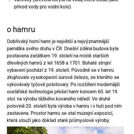
přívod vody pro vodní kolo)
o hamru
Dobřívský horní hamr je největší a nejvýznamnější
památka svého druhu v ČR. Dnešní zděná budova byla
postavena začátkem 19. století na místě starších
dřevěných hamrů z let 1658 a 1701. Bohaté strojní
vybavení pochází z 19. století. Původně se v hamru
zkujňovalo vysokopecní surové železo, ze kterého se
vykovávaly tyčové polotovary. Po rozšíření modernější
ocelářské technologie přešel hamr koncem 60. let 19.
stol. na výrobu těžkého kovaného nářadí. Ve druhé
polovině 20. století byla výroba v hamru i v huti pod ním
zastavena. Prostor hamru se stal muzejní expozicí,
která slouží jako doklad staré průmyslové výroby.