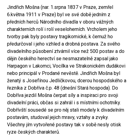
Jindřich Mošna (nar. 1.srpna 1837 v Praze, zemřel
6.května 1911 v Praze) byl ve své době jedním z
předních herců Národního divadla v oboru vážných
charakterních rolí i rolí veseloherních. Vrcholem jeho
tvorby pak byly postavy tragikomické, k čemuž ho
předurčoval i jeho vzhled a drobná postava. Za svého
divadelního působení ztvárnil více než 500 postav a do
dějin českého herectví se nesmazatelně zapsal jako
Harpagon v Lakomci, Vocílka ve Strakonickém dudákovi
nebo principál v Prodané nevěstě. Jindřich Mošna byl
ženatý s Josefínou Jedličkovou, dcerou hospodského a
řezníka z Dobříva č.p. 48 (dnešní Stará hospoda). Do
Dobříva jezdil Mošna čerpat síly a inspiraci pro svoji
divadelní práci, občas si zahrál i s místními ochotníky.
Dobřívští sousedé se pro něj stali modely k divadelním
postavám, studoval jejich mravy, vztahy a zvyky.
Všechny jím vytvořené postavy tak v sobě nesly otisk
ryze českých charakterů.