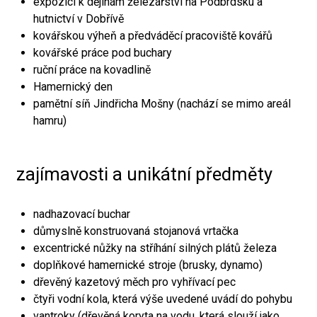
expozici k dějinám železářství na Podbrdsku a
hutnictví v Dobřívě
kovářskou výheň a předváděcí pracoviště kovářů
kovářské práce pod buchary
ruční práce na kovadlině
Hamernický den
pamětní síň Jindřicha Mošny (nachází se mimo areál
hamru)
zajímavosti a unikátní předměty
nadhazovací buchar
důmyslně konstruovaná stojanová vrtačka
excentrické nůžky na stříhání silných plátů železa
doplňkové hamernické stroje (brusky, dynamo)
dřevěný kazetový měch pro vyhřívací pec
čtyři vodní kola, která výše uvedené uvádí do pohybu
vantroky (dřevěná koryta na vodu, která slouží jako