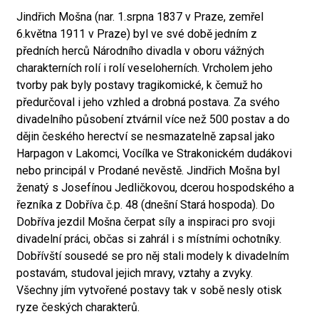
Jindřich Mošna (nar. 1.srpna 1837 v Praze, zemřel
6.května 1911 v Praze) byl ve své době jedním z
předních herců Národního divadla v oboru vážných
charakterních rolí i rolí veseloherních. Vrcholem jeho
tvorby pak byly postavy tragikomické, k čemuž ho
předurčoval i jeho vzhled a drobná postava. Za svého
divadelního působení ztvárnil více než 500 postav a do
dějin českého herectví se nesmazatelně zapsal jako
Harpagon v Lakomci, Vocílka ve Strakonickém dudákovi
nebo principál v Prodané nevěstě. Jindřich Mošna byl
ženatý s Josefínou Jedličkovou, dcerou hospodského a
řezníka z Dobříva č.p. 48 (dnešní Stará hospoda). Do
Dobříva jezdil Mošna čerpat síly a inspiraci pro svoji
divadelní práci, občas si zahrál i s místními ochotníky.
Dobřívští sousedé se pro něj stali modely k divadelním
postavám, studoval jejich mravy, vztahy a zvyky.
Všechny jím vytvořené postavy tak v sobě nesly otisk
ryze českých charakterů.