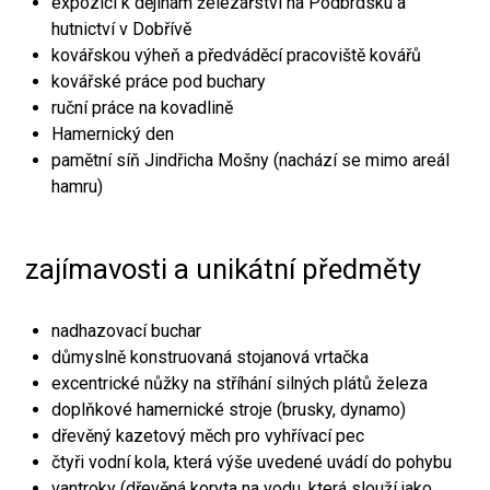
expozici k dějinám železářství na Podbrdsku a
hutnictví v Dobřívě
kovářskou výheň a předváděcí pracoviště kovářů
kovářské práce pod buchary
ruční práce na kovadlině
Hamernický den
pamětní síň Jindřicha Mošny (nachází se mimo areál
hamru)
zajímavosti a unikátní předměty
nadhazovací buchar
důmyslně konstruovaná stojanová vrtačka
excentrické nůžky na stříhání silných plátů železa
doplňkové hamernické stroje (brusky, dynamo)
dřevěný kazetový měch pro vyhřívací pec
čtyři vodní kola, která výše uvedené uvádí do pohybu
vantroky (dřevěná koryta na vodu, která slouží jako