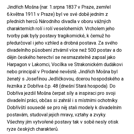
Jindřich Mošna (nar. 1.srpna 1837 v Praze, zemřel
6.května 1911 v Praze) byl ve své době jedním z
předních herců Národního divadla v oboru vážných
charakterních rolí i rolí veseloherních. Vrcholem jeho
tvorby pak byly postavy tragikomické, k čemuž ho
předurčoval i jeho vzhled a drobná postava. Za svého
divadelního působení ztvárnil více než 500 postav a do
dějin českého herectví se nesmazatelně zapsal jako
Harpagon v Lakomci, Vocílka ve Strakonickém dudákovi
nebo principál v Prodané nevěstě. Jindřich Mošna byl
ženatý s Josefínou Jedličkovou, dcerou hospodského a
řezníka z Dobříva č.p. 48 (dnešní Stará hospoda). Do
Dobříva jezdil Mošna čerpat síly a inspiraci pro svoji
divadelní práci, občas si zahrál i s místními ochotníky.
Dobřívští sousedé se pro něj stali modely k divadelním
postavám, studoval jejich mravy, vztahy a zvyky.
Všechny jím vytvořené postavy tak v sobě nesly otisk
ryze českých charakterů.