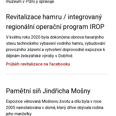
muzeum v Plzni ji spravuje.
Revitalizace hamru / integrovaný
regionální operační program IROP
V květnu roku 2020 byla dokončena obnova havarijního
stavu technického vybavení vodního hamru, vybudování
provozního zázemí a vytvoření doprovodné expozice k
dějinám železářské výroby v Dobřívě.
Průběh revitalizace na facebooku
Pamětní síň Jindřicha Mošny
Expozice věnovaná Mošnovu životu a dílu byla v roce
2005 nainstalována v domě, který dříve obývala rodina
jeho manželky.