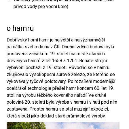
přívod vody pro vodní kolo)
o hamru
Dobřívský horní hamr je největší a nejvýznamnější
památka svého druhu v ČR. Dnešní zděná budova byla
postavena začátkem 19. století na místě starších
dřevěných hamrů z let 1658 a 1701. Bohaté strojní
vybavení pochází z 19. století. Původně se v hamru
zkujňovalo vysokopecní surové železo, ze kterého se
vykovávaly tyčové polotovary. Po rozšíření modernější
ocelářské technologie přešel hamr koncem 60. let 19.
stol. na výrobu těžkého kovaného nářadí. Ve druhé
polovině 20. století byla výroba v hamru i v huti pod ním
zastavena. Prostor hamru se stal muzejní expozicí,
která slouží jako doklad staré průmyslové výroby.