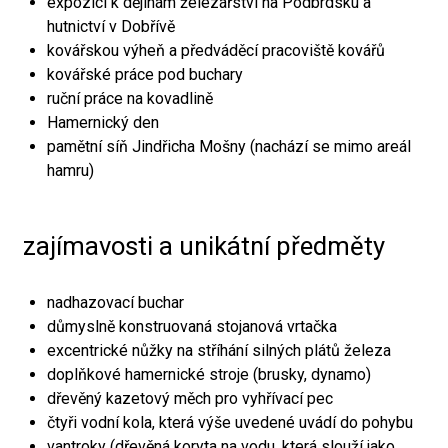
expozici k dějinám železářství na Podbrdsku a
hutnictví v Dobřívě
kovářskou výheň a předváděcí pracoviště kovářů
kovářské práce pod buchary
ruční práce na kovadlině
Hamernický den
pamětní síň Jindřicha Mošny (nachází se mimo areál
hamru)
zajímavosti a unikátní předměty
nadhazovací buchar
důmyslně konstruovaná stojanová vrtačka
excentrické nůžky na stříhání silných plátů železa
doplňkové hamernické stroje (brusky, dynamo)
dřevěný kazetový měch pro vyhřívací pec
čtyři vodní kola, která výše uvedené uvádí do pohybu
vantroky (dřevěná koryta na vodu, která slouží jako