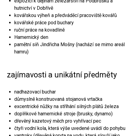
expozici k dějinám železářství na Podbrdsku a
hutnictví v Dobřívě
kovářskou výheň a předváděcí pracoviště kovářů
kovářské práce pod buchary
ruční práce na kovadlině
Hamernický den
pamětní síň Jindřicha Mošny (nachází se mimo areál
hamru)
zajímavosti a unikátní předměty
nadhazovací buchar
důmyslně konstruovaná stojanová vrtačka
excentrické nůžky na stříhání silných plátů železa
doplňkové hamernické stroje (brusky, dynamo)
dřevěný kazetový měch pro vyhřívací pec
čtyři vodní kola, která výše uvedené uvádí do pohybu
vantroky (dřevěná koryta na vodu, která slouží jako