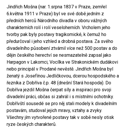
Jindřich Mošna (nar. 1.srpna 1837 v Praze, zemřel
6.května 1911 v Praze) byl ve své době jedním z
předních herců Národního divadla v oboru vážných
charakterních rolí i rolí veseloherních. Vrcholem jeho
tvorby pak byly postavy tragikomické, k čemuž ho
předurčoval i jeho vzhled a drobná postava. Za svého
divadelního působení ztvárnil více než 500 postav a do
dějin českého herectví se nesmazatelně zapsal jako
Harpagon v Lakomci, Vocílka ve Strakonickém dudákovi
nebo principál v Prodané nevěstě. Jindřich Mošna byl
ženatý s Josefínou Jedličkovou, dcerou hospodského a
řezníka z Dobříva č.p. 48 (dnešní Stará hospoda). Do
Dobříva jezdil Mošna čerpat síly a inspiraci pro svoji
divadelní práci, občas si zahrál i s místními ochotníky.
Dobřívští sousedé se pro něj stali modely k divadelním
postavám, studoval jejich mravy, vztahy a zvyky.
Všechny jím vytvořené postavy tak v sobě nesly otisk
ryze českých charakterů.