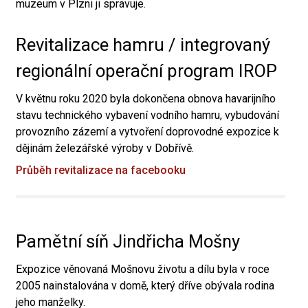
muzeum v Plzni ji spravuje.
Revitalizace hamru / integrovaný
regionální operační program IROP
V květnu roku 2020 byla dokončena obnova havarijního
stavu technického vybavení vodního hamru, vybudování
provozního zázemí a vytvoření doprovodné expozice k
dějinám železářské výroby v Dobřívě.
Průběh revitalizace na facebooku
Pamětní síň Jindřicha Mošny
Expozice věnovaná Mošnovu životu a dílu byla v roce
2005 nainstalována v domě, který dříve obývala rodina
jeho manželky.