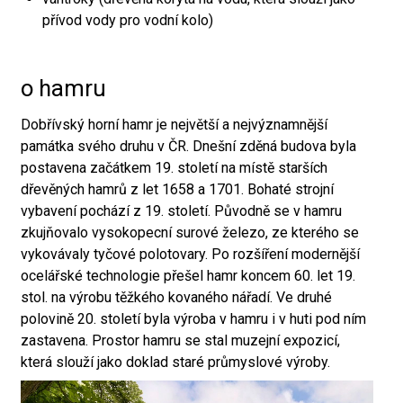
přívod vody pro vodní kolo)
o hamru
Dobřívský horní hamr je největší a nejvýznamnější
památka svého druhu v ČR. Dnešní zděná budova byla
postavena začátkem 19. století na místě starších
dřevěných hamrů z let 1658 a 1701. Bohaté strojní
vybavení pochází z 19. století. Původně se v hamru
zkujňovalo vysokopecní surové železo, ze kterého se
vykovávaly tyčové polotovary. Po rozšíření modernější
ocelářské technologie přešel hamr koncem 60. let 19.
stol. na výrobu těžkého kovaného nářadí. Ve druhé
polovině 20. století byla výroba v hamru i v huti pod ním
zastavena. Prostor hamru se stal muzejní expozicí,
která slouží jako doklad staré průmyslové výroby.