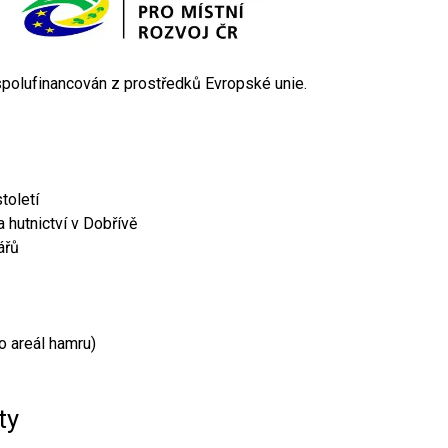
 spolufinancován z prostředků Evropské unie.
toletí
 hutnictví v Dobřívě
ářů
o areál hamru)
ty