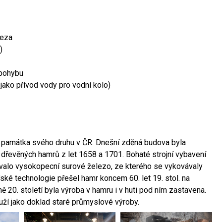
leza
)
 pohybu
 jako přívod vody pro vodní kolo)
ší památka svého druhu v ČR. Dnešní zděná budova byla
 dřevěných hamrů z let 1658 a 1701. Bohaté strojní vybavení
ovalo vysokopecní surové železo, ze kterého se vykovávaly
ské technologie přešel hamr koncem 60. let 19. stol. na
 20. století byla výroba v hamru i v huti pod ním zastavena.
ouží jako doklad staré průmyslové výroby.