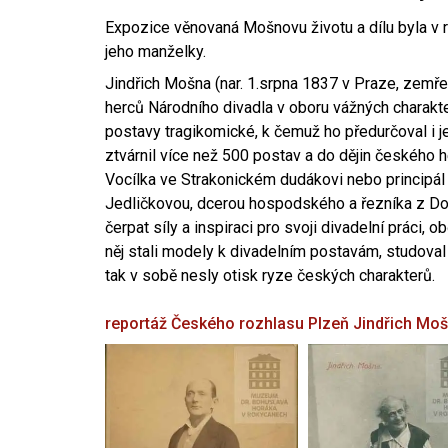
Expozice věnovaná Mošnovu životu a dílu byla v r
jeho manželky.
Jindřich Mošna (nar. 1.srpna 1837 v Praze, zemře
herců Národního divadla v oboru vážných charakter
postavy tragikomické, k čemuž ho předurčoval i 
ztvárnil více než 500 postav a do dějin českého
Vocílka ve Strakonickém dudákovi nebo principál
Jedličkovou, dcerou hospodského a řezníka z Dob
čerpat síly a inspiraci pro svoji divadelní práci, 
něj stali modely k divadelním postavám, studoval
tak v sobě nesly otisk ryze českých charakterů.
reportáž Českého rozhlasu Plzeň
Jindřich Mo