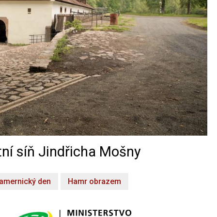
ní síň Jindřicha Mošny
amernický den
Hamr obrazem