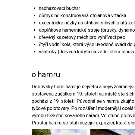
nadhazovací buchar
důmyslně konstruovaná stojanová vrtačka
excentrické nůžky na stříhání silných plátů že
doplňkové hamernické stroje (brusky, dynamo
dřevěný kazetový měch pro vyhřívací pec
čtyři vodní kola, která výše uvedené uvádí do
vantroky (dřevěná koryta na vodu, která slouží
o hamru
Dobřívský horní hamr je největší a nejvýznamněj
postavena začátkem 19. století na místě starších
pochází z 19. století. Původně se v hamru zkujň
tyčové polotovary. Po rozšíření modernější ocelář
výrobu těžkého kovaného nářadí. Ve druhé polovině
Prostor hamru se stal muzejní expozicí, která sl