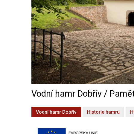
Vodní hamr Dobřív / Pamět
Vodní hamr Dobřív
Historie hamru
H