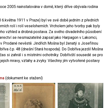
oce 2005 nainstalována v domě, který dříve obývala rodina
l 6.května 1911 v Praze) byl ve své době jedním z předních
ních rolí i rolí veseloherních. Vrcholem jeho tvorby pak byly
jeho vzhled a drobná postava. Za svého divadelního působení
 herectví se nesmazatelně zapsal jako Harpagon v Lakomci,
 v Prodané nevěstě. Jindřich Mošna byl ženatý s Josefínou
říva č.p. 48 (dnešní Stará hospoda). Do Dobříva jezdil Mošna
občas si zahrál i s místními ochotníky. Dobřívští sousedé se pro
 jejich mravy, vztahy a zvyky. Všechny jím vytvořené postavy
šna
(dokument ke stažení)