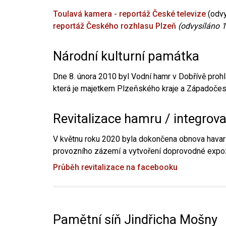
Toulavá kamera - reportáž České televize
(odvy
reportáž Českého rozhlasu Plzeň
(odvysíláno 1
Národní kulturní památka
Dne 8. února 2010 byl Vodní hamr v Dobřívě prohl
která je majetkem Plzeňského kraje a Západočesk
Revitalizace hamru / integrov
V květnu roku 2020 byla dokončena obnova havari
provozního zázemí a vytvoření doprovodné expoz
Průběh revitalizace na facebooku
Pamětní síň Jindřicha Mošny