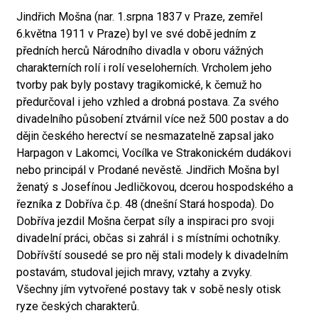
Jindřich Mošna (nar. 1.srpna 1837 v Praze, zemřel
6.května 1911 v Praze) byl ve své době jedním z
předních herců Národního divadla v oboru vážných
charakterních rolí i rolí veseloherních. Vrcholem jeho
tvorby pak byly postavy tragikomické, k čemuž ho
předurčoval i jeho vzhled a drobná postava. Za svého
divadelního působení ztvárnil více než 500 postav a do
dějin českého herectví se nesmazatelně zapsal jako
Harpagon v Lakomci, Vocílka ve Strakonickém dudákovi
nebo principál v Prodané nevěstě. Jindřich Mošna byl
ženatý s Josefínou Jedličkovou, dcerou hospodského a
řezníka z Dobříva č.p. 48 (dnešní Stará hospoda). Do
Dobříva jezdil Mošna čerpat síly a inspiraci pro svoji
divadelní práci, občas si zahrál i s místními ochotníky.
Dobřívští sousedé se pro něj stali modely k divadelním
postavám, studoval jejich mravy, vztahy a zvyky.
Všechny jím vytvořené postavy tak v sobě nesly otisk
ryze českých charakterů.