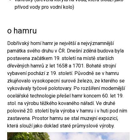
přívod vody pro vodní kolo)
o hamru
Dobřívský horní hamr je největší a nejvýznamnější
památka svého druhu v ČR. Dnešní zděná budova byla
postavena začátkem 19. století na místě starších
dřevěných hamrů z let 1658 a 1701. Bohaté strojní
vybavení pochází z 19. století. Původně se v hamru
zkujňovalo vysokopecní surové železo, ze kterého se
vykovávaly tyčové polotovary. Po rozšíření modernější
ocelářské technologie přešel hamr koncem 60. let 19.
stol. na výrobu těžkého kovaného nářadí. Ve druhé
polovině 20. století byla výroba v hamru i v huti pod ním
zastavena. Prostor hamru se stal muzejní expozicí,
která slouží jako doklad staré průmyslové výroby.