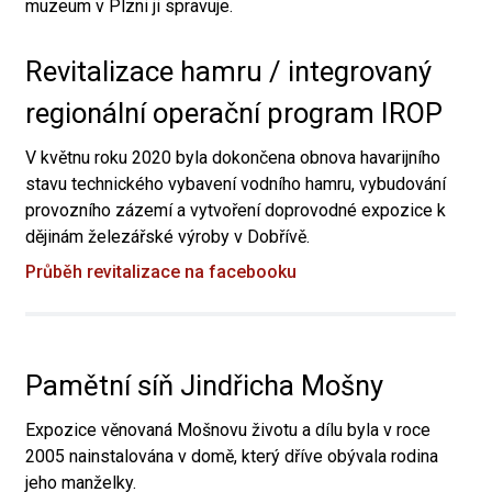
muzeum v Plzni ji spravuje.
Revitalizace hamru / integrovaný
regionální operační program IROP
V květnu roku 2020 byla dokončena obnova havarijního
stavu technického vybavení vodního hamru, vybudování
provozního zázemí a vytvoření doprovodné expozice k
dějinám železářské výroby v Dobřívě.
Průběh revitalizace na facebooku
Pamětní síň Jindřicha Mošny
Expozice věnovaná Mošnovu životu a dílu byla v roce
2005 nainstalována v domě, který dříve obývala rodina
jeho manželky.