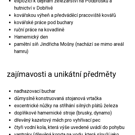
expozici k dějinám železářství na Podbrdsku a
hutnictví v Dobřívě
kovářskou výheň a předváděcí pracoviště kovářů
kovářské práce pod buchary
ruční práce na kovadlině
Hamernický den
pamětní síň Jindřicha Mošny (nachází se mimo areál
hamru)
zajímavosti a unikátní předměty
nadhazovací buchar
důmyslně konstruovaná stojanová vrtačka
excentrické nůžky na stříhání silných plátů železa
doplňkové hamernické stroje (brusky, dynamo)
dřevěný kazetový měch pro vyhřívací pec
čtyři vodní kola, která výše uvedené uvádí do pohybu
vantroky (dřevěná koryta na vodu, která slouží jako