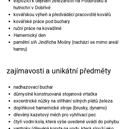
expozici k dějinám železářství na Podbrdsku a
hutnictví v Dobřívě
kovářskou výheň a předváděcí pracoviště kovářů
kovářské práce pod buchary
ruční práce na kovadlině
Hamernický den
pamětní síň Jindřicha Mošny (nachází se mimo areál
hamru)
zajímavosti a unikátní předměty
nadhazovací buchar
důmyslně konstruovaná stojanová vrtačka
excentrické nůžky na stříhání silných plátů železa
doplňkové hamernické stroje (brusky, dynamo)
dřevěný kazetový měch pro vyhřívací pec
čtyři vodní kola, která výše uvedené uvádí do pohybu
vantroky (dřevěná koryta na vodu, která slouží jako