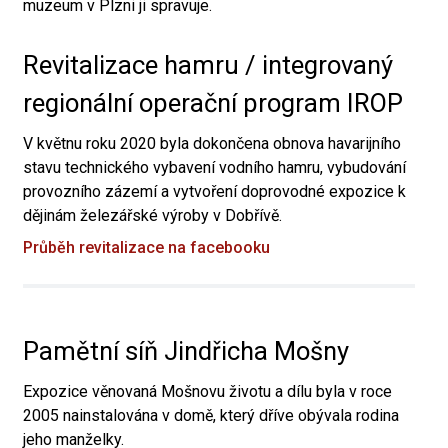
muzeum v Plzni ji spravuje.
Revitalizace hamru / integrovaný
regionální operační program IROP
V květnu roku 2020 byla dokončena obnova havarijního
stavu technického vybavení vodního hamru, vybudování
provozního zázemí a vytvoření doprovodné expozice k
dějinám železářské výroby v Dobřívě.
Průběh revitalizace na facebooku
Pamětní síň Jindřicha Mošny
Expozice věnovaná Mošnovu životu a dílu byla v roce
2005 nainstalována v domě, který dříve obývala rodina
jeho manželky.