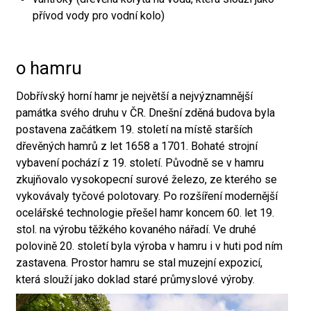
přívod vody pro vodní kolo)
o hamru
Dobřívský horní hamr je největší a nejvýznamnější
památka svého druhu v ČR. Dnešní zděná budova byla
postavena začátkem 19. století na místě starších
dřevěných hamrů z let 1658 a 1701. Bohaté strojní
vybavení pochází z 19. století. Původně se v hamru
zkujňovalo vysokopecní surové železo, ze kterého se
vykovávaly tyčové polotovary. Po rozšíření modernější
ocelářské technologie přešel hamr koncem 60. let 19.
stol. na výrobu těžkého kovaného nářadí. Ve druhé
polovině 20. století byla výroba v hamru i v huti pod ním
zastavena. Prostor hamru se stal muzejní expozicí,
která slouží jako doklad staré průmyslové výroby.