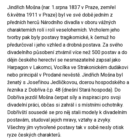
Jindřich Mošna (nar. 1.srpna 1837 v Praze, zemřel
6.května 1911 v Praze) byl ve své době jedním z
předních herců Národního divadla v oboru vážných
charakterních rolí i rolí veseloherních. Vrcholem jeho
tvorby pak byly postavy tragikomické, k čemuž ho
předurčoval i jeho vzhled a drobná postava. Za svého
divadelního působení ztvárnil více než 500 postav a do
dějin českého herectví se nesmazatelně zapsal jako
Harpagon v Lakomci, Vocílka ve Strakonickém dudákovi
nebo principál v Prodané nevěstě. Jindřich Mošna byl
ženatý s Josefínou Jedličkovou, dcerou hospodského a
řezníka z Dobříva č.p. 48 (dnešní Stará hospoda). Do
Dobříva jezdil Mošna čerpat síly a inspiraci pro svoji
divadelní práci, občas si zahrál i s místními ochotníky.
Dobřívští sousedé se pro něj stali modely k divadelním
postavám, studoval jejich mravy, vztahy a zvyky.
Všechny jím vytvořené postavy tak v sobě nesly otisk
ryze českých charakterů.