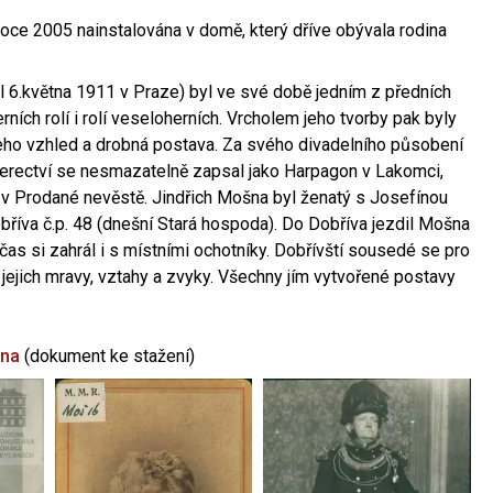
oce 2005 nainstalována v domě, který dříve obývala rodina
l 6.května 1911 v Praze) byl ve své době jedním z předních
ních rolí i rolí veseloherních. Vrcholem jeho tvorby pak byly
jeho vzhled a drobná postava. Za svého divadelního působení
 herectví se nesmazatelně zapsal jako Harpagon v Lakomci,
 v Prodané nevěstě. Jindřich Mošna byl ženatý s Josefínou
říva č.p. 48 (dnešní Stará hospoda). Do Dobříva jezdil Mošna
občas si zahrál i s místními ochotníky. Dobřívští sousedé se pro
 jejich mravy, vztahy a zvyky. Všechny jím vytvořené postavy
šna
(dokument ke stažení)