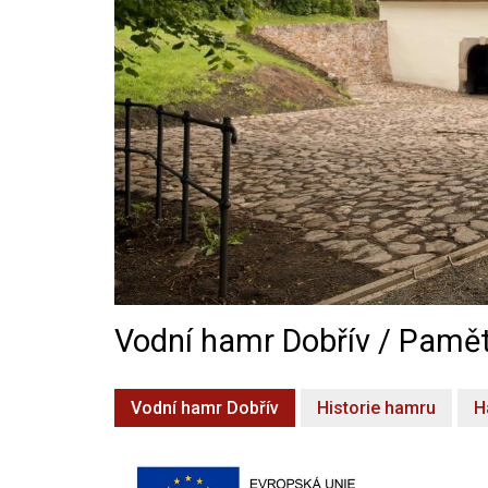
Vodní hamr Dobřív / Pamět
Vodní hamr Dobřív
Historie hamru
H