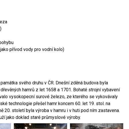
leza
)
 pohybu
 jako přívod vody pro vodní kolo)
ší památka svého druhu v ČR. Dnešní zděná budova byla
 dřevěných hamrů z let 1658 a 1701. Bohaté strojní vybavení
ovalo vysokopecní surové železo, ze kterého se vykovávaly
ské technologie přešel hamr koncem 60. let 19. stol. na
 20. století byla výroba v hamru i v huti pod ním zastavena.
ouží jako doklad staré průmyslové výroby.