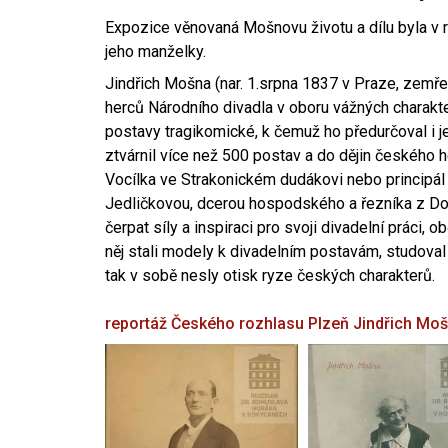
Expozice věnovaná Mošnovu životu a dílu byla v r
jeho manželky.
Jindřich Mošna (nar. 1.srpna 1837 v Praze, zemře
herců Národního divadla v oboru vážných charakter
postavy tragikomické, k čemuž ho předurčoval i 
ztvárnil více než 500 postav a do dějin českého
Vocílka ve Strakonickém dudákovi nebo principál
Jedličkovou, dcerou hospodského a řezníka z Dob
čerpat síly a inspiraci pro svoji divadelní práci, 
něj stali modely k divadelním postavám, studoval
tak v sobě nesly otisk ryze českých charakterů.
reportáž Českého rozhlasu Plzeň
Jindřich Mo