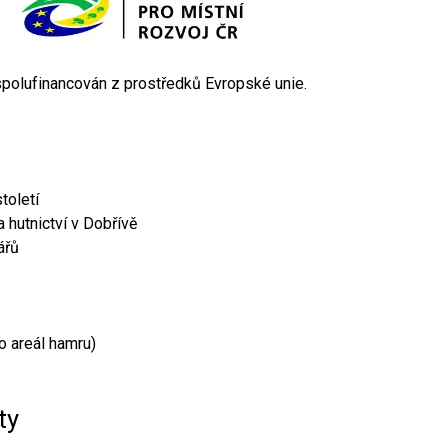
 spolufinancován z prostředků Evropské unie.
toletí
 hutnictví v Dobřívě
ářů
o areál hamru)
ty