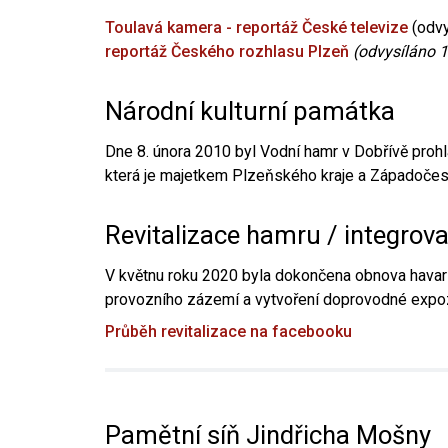
Toulavá kamera - reportáž České televize
(odvy
reportáž Českého rozhlasu Plzeň
(odvysíláno 1
Národní kulturní památka
Dne 8. února 2010 byl Vodní hamr v Dobřívě prohl
která je majetkem Plzeňského kraje a Západočesk
Revitalizace hamru / integrov
V květnu roku 2020 byla dokončena obnova havari
provozního zázemí a vytvoření doprovodné expoz
Průběh revitalizace na facebooku
Pamětní síň Jindřicha Mošny