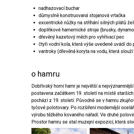
nadhazovací buchar
důmyslně konstruovaná stojanová vrtačka
excentrické nůžky na stříhání silných plátů že
doplňkové hamernické stroje (brusky, dynamo
dřevěný kazetový měch pro vyhřívací pec
čtyři vodní kola, která výše uvedené uvádí do
vantroky (dřevěná koryta na vodu, která slouží
o hamru
Dobřívský horní hamr je největší a nejvýznamněj
postavena začátkem 19. století na místě starších
pochází z 19. století. Původně se v hamru zkujň
tyčové polotovary. Po rozšíření modernější ocelář
výrobu těžkého kovaného nářadí. Ve druhé polovině
Prostor hamru se stal muzejní expozicí, která sl