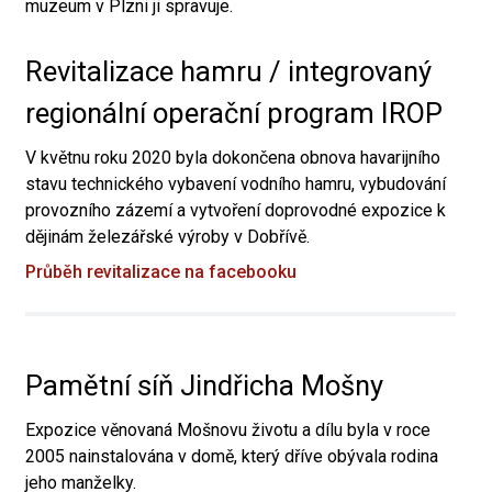
muzeum v Plzni ji spravuje.
Revitalizace hamru / integrovaný
regionální operační program IROP
V květnu roku 2020 byla dokončena obnova havarijního
stavu technického vybavení vodního hamru, vybudování
provozního zázemí a vytvoření doprovodné expozice k
dějinám železářské výroby v Dobřívě.
Průběh revitalizace na facebooku
Pamětní síň Jindřicha Mošny
Expozice věnovaná Mošnovu životu a dílu byla v roce
2005 nainstalována v domě, který dříve obývala rodina
jeho manželky.