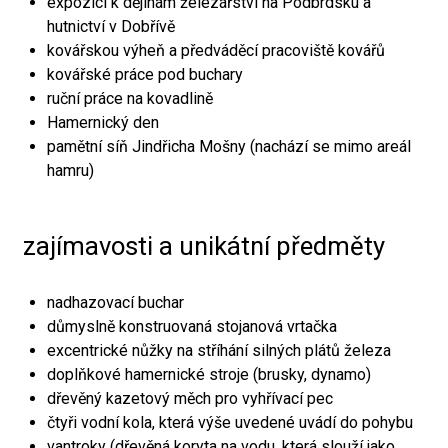
expozici k dějinám železářství na Podbrdsku a
hutnictví v Dobřívě
kovářskou výheň a předváděcí pracoviště kovářů
kovářské práce pod buchary
ruční práce na kovadlině
Hamernický den
pamětní síň Jindřicha Mošny (nachází se mimo areál
hamru)
zajímavosti a unikátní předměty
nadhazovací buchar
důmyslně konstruovaná stojanová vrtačka
excentrické nůžky na stříhání silných plátů železa
doplňkové hamernické stroje (brusky, dynamo)
dřevěný kazetový měch pro vyhřívací pec
čtyři vodní kola, která výše uvedené uvádí do pohybu
vantroky (dřevěná koryta na vodu, která slouží jako