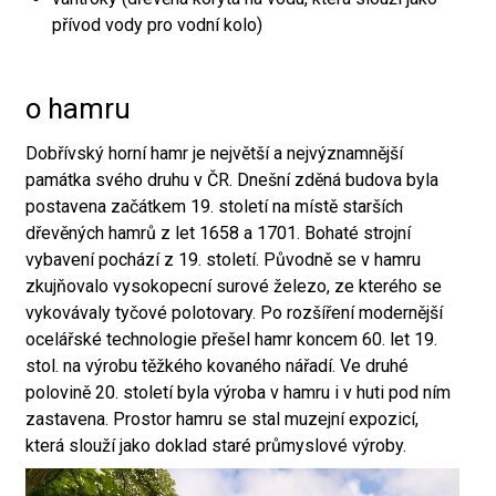
přívod vody pro vodní kolo)
o hamru
Dobřívský horní hamr je největší a nejvýznamnější
památka svého druhu v ČR. Dnešní zděná budova byla
postavena začátkem 19. století na místě starších
dřevěných hamrů z let 1658 a 1701. Bohaté strojní
vybavení pochází z 19. století. Původně se v hamru
zkujňovalo vysokopecní surové železo, ze kterého se
vykovávaly tyčové polotovary. Po rozšíření modernější
ocelářské technologie přešel hamr koncem 60. let 19.
stol. na výrobu těžkého kovaného nářadí. Ve druhé
polovině 20. století byla výroba v hamru i v huti pod ním
zastavena. Prostor hamru se stal muzejní expozicí,
která slouží jako doklad staré průmyslové výroby.