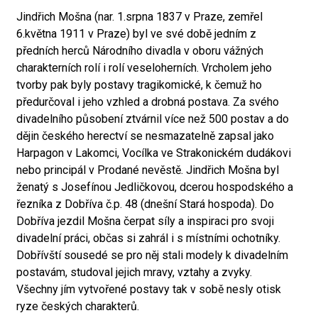
Jindřich Mošna (nar. 1.srpna 1837 v Praze, zemřel
6.května 1911 v Praze) byl ve své době jedním z
předních herců Národního divadla v oboru vážných
charakterních rolí i rolí veseloherních. Vrcholem jeho
tvorby pak byly postavy tragikomické, k čemuž ho
předurčoval i jeho vzhled a drobná postava. Za svého
divadelního působení ztvárnil více než 500 postav a do
dějin českého herectví se nesmazatelně zapsal jako
Harpagon v Lakomci, Vocílka ve Strakonickém dudákovi
nebo principál v Prodané nevěstě. Jindřich Mošna byl
ženatý s Josefínou Jedličkovou, dcerou hospodského a
řezníka z Dobříva č.p. 48 (dnešní Stará hospoda). Do
Dobříva jezdil Mošna čerpat síly a inspiraci pro svoji
divadelní práci, občas si zahrál i s místními ochotníky.
Dobřívští sousedé se pro něj stali modely k divadelním
postavám, studoval jejich mravy, vztahy a zvyky.
Všechny jím vytvořené postavy tak v sobě nesly otisk
ryze českých charakterů.