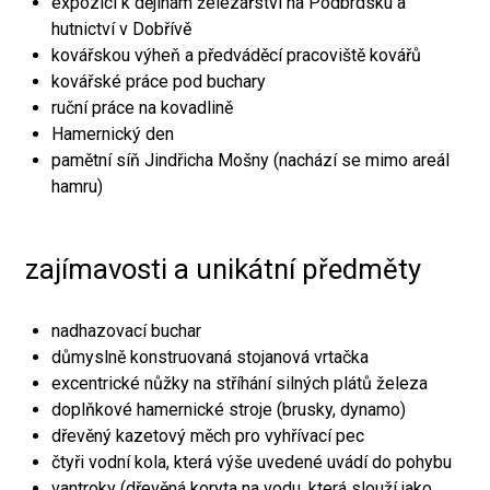
expozici k dějinám železářství na Podbrdsku a
hutnictví v Dobřívě
kovářskou výheň a předváděcí pracoviště kovářů
kovářské práce pod buchary
ruční práce na kovadlině
Hamernický den
pamětní síň Jindřicha Mošny (nachází se mimo areál
hamru)
zajímavosti a unikátní předměty
nadhazovací buchar
důmyslně konstruovaná stojanová vrtačka
excentrické nůžky na stříhání silných plátů železa
doplňkové hamernické stroje (brusky, dynamo)
dřevěný kazetový měch pro vyhřívací pec
čtyři vodní kola, která výše uvedené uvádí do pohybu
vantroky (dřevěná koryta na vodu, která slouží jako