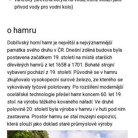
přívod vody pro vodní kolo)
o hamru
Dobřívský horní hamr je největší a nejvýznamnější
památka svého druhu v ČR. Dnešní zděná budova byla
postavena začátkem 19. století na místě starších
dřevěných hamrů z let 1658 a 1701. Bohaté strojní
vybavení pochází z 19. století. Původně se v hamru
zkujňovalo vysokopecní surové železo, ze kterého se
vykovávaly tyčové polotovary. Po rozšíření modernější
ocelářské technologie přešel hamr koncem 60. let 19.
stol. na výrobu těžkého kovaného nářadí. Ve druhé
polovině 20. století byla výroba v hamru i v huti pod ním
zastavena. Prostor hamru se stal muzejní expozicí,
která slouží jako doklad staré průmyslové výroby.