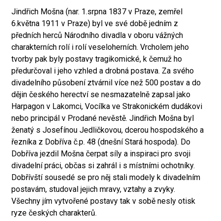
Jindřich Mošna (nar. 1.srpna 1837 v Praze, zemřel
6.května 1911 v Praze) byl ve své době jedním z
předních herců Národního divadla v oboru vážných
charakterních rolí i rolí veseloherních. Vrcholem jeho
tvorby pak byly postavy tragikomické, k čemuž ho
předurčoval i jeho vzhled a drobná postava. Za svého
divadelního působení ztvárnil více než 500 postav a do
dějin českého herectví se nesmazatelně zapsal jako
Harpagon v Lakomci, Vocílka ve Strakonickém dudákovi
nebo principál v Prodané nevěstě. Jindřich Mošna byl
ženatý s Josefínou Jedličkovou, dcerou hospodského a
řezníka z Dobříva č.p. 48 (dnešní Stará hospoda). Do
Dobříva jezdil Mošna čerpat síly a inspiraci pro svoji
divadelní práci, občas si zahrál i s místními ochotníky.
Dobřívští sousedé se pro něj stali modely k divadelním
postavám, studoval jejich mravy, vztahy a zvyky.
Všechny jím vytvořené postavy tak v sobě nesly otisk
ryze českých charakterů.