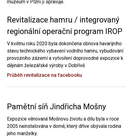
muzeum v Plzni ji spravuje.
Revitalizace hamru / integrovaný
regionální operační program IROP
V květnu roku 2020 byla dokončena obnova havarijního
stavu technického vybavení vodního hamru, vybudování
provozního zázemí a vytvoření doprovodné expozice k
dějinám železářské výroby v Dobřívě.
Průběh revitalizace na facebooku
Pamětní síň Jindřicha Mošny
Expozice věnovaná Mošnovu životu a dílu byla v roce
2005 nainstalována v domě, který dříve obývala rodina
jeho manželky.