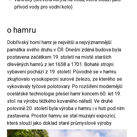
přívod vody pro vodní kolo)
o hamru
Dobřívský horní hamr je největší a nejvýznamnější
památka svého druhu v ČR. Dnešní zděná budova byla
postavena začátkem 19. století na místě starších
dřevěných hamrů z let 1658 a 1701. Bohaté strojní
vybavení pochází z 19. století. Původně se v hamru
zkujňovalo vysokopecní surové železo, ze kterého se
vykovávaly tyčové polotovary. Po rozšíření modernější
ocelářské technologie přešel hamr koncem 60. let 19.
stol. na výrobu těžkého kovaného nářadí. Ve druhé
polovině 20. století byla výroba v hamru i v huti pod ním
zastavena. Prostor hamru se stal muzejní expozicí,
která slouží jako doklad staré průmyslové výroby.