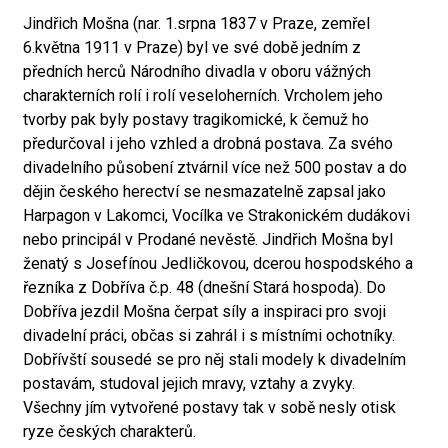
Jindřich Mošna (nar. 1.srpna 1837 v Praze, zemřel
6.května 1911 v Praze) byl ve své době jedním z
předních herců Národního divadla v oboru vážných
charakterních rolí i rolí veseloherních. Vrcholem jeho
tvorby pak byly postavy tragikomické, k čemuž ho
předurčoval i jeho vzhled a drobná postava. Za svého
divadelního působení ztvárnil více než 500 postav a do
dějin českého herectví se nesmazatelně zapsal jako
Harpagon v Lakomci, Vocílka ve Strakonickém dudákovi
nebo principál v Prodané nevěstě. Jindřich Mošna byl
ženatý s Josefínou Jedličkovou, dcerou hospodského a
řezníka z Dobříva č.p. 48 (dnešní Stará hospoda). Do
Dobříva jezdil Mošna čerpat síly a inspiraci pro svoji
divadelní práci, občas si zahrál i s místními ochotníky.
Dobřívští sousedé se pro něj stali modely k divadelním
postavám, studoval jejich mravy, vztahy a zvyky.
Všechny jím vytvořené postavy tak v sobě nesly otisk
ryze českých charakterů.