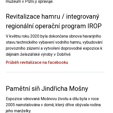
muzeum v Plzni ji spravuje.
Revitalizace hamru / integrovaný
regionální operační program IROP
V květnu roku 2020 byla dokončena obnova havarijního
stavu technického vybavení vodního hamru, vybudování
provozního zázemí a vytvoření doprovodné expozice k
dějinám železářské výroby v Dobřívě.
Průběh revitalizace na facebooku
Pamětní síň Jindřicha Mošny
Expozice věnovaná Mošnovu životu a dílu byla v roce
2005 nainstalována v domě, který dříve obývala rodina
jeho manželky.