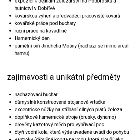
expozici k dějinám železářství na Podbrdsku a
hutnictví v Dobřívě
kovářskou výheň a předváděcí pracoviště kovářů
kovářské práce pod buchary
ruční práce na kovadlině
Hamernický den
pamětní síň Jindřicha Mošny (nachází se mimo areál
hamru)
zajímavosti a unikátní předměty
nadhazovací buchar
důmyslně konstruovaná stojanová vrtačka
excentrické nůžky na stříhání silných plátů železa
doplňkové hamernické stroje (brusky, dynamo)
dřevěný kazetový měch pro vyhřívací pec
čtyři vodní kola, která výše uvedené uvádí do pohybu
vantroky (dřevěná koryta na vodu, která slouží jako