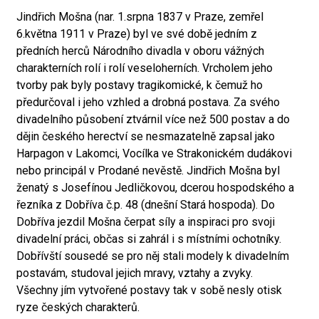
Jindřich Mošna (nar. 1.srpna 1837 v Praze, zemřel
6.května 1911 v Praze) byl ve své době jedním z
předních herců Národního divadla v oboru vážných
charakterních rolí i rolí veseloherních. Vrcholem jeho
tvorby pak byly postavy tragikomické, k čemuž ho
předurčoval i jeho vzhled a drobná postava. Za svého
divadelního působení ztvárnil více než 500 postav a do
dějin českého herectví se nesmazatelně zapsal jako
Harpagon v Lakomci, Vocílka ve Strakonickém dudákovi
nebo principál v Prodané nevěstě. Jindřich Mošna byl
ženatý s Josefínou Jedličkovou, dcerou hospodského a
řezníka z Dobříva č.p. 48 (dnešní Stará hospoda). Do
Dobříva jezdil Mošna čerpat síly a inspiraci pro svoji
divadelní práci, občas si zahrál i s místními ochotníky.
Dobřívští sousedé se pro něj stali modely k divadelním
postavám, studoval jejich mravy, vztahy a zvyky.
Všechny jím vytvořené postavy tak v sobě nesly otisk
ryze českých charakterů.