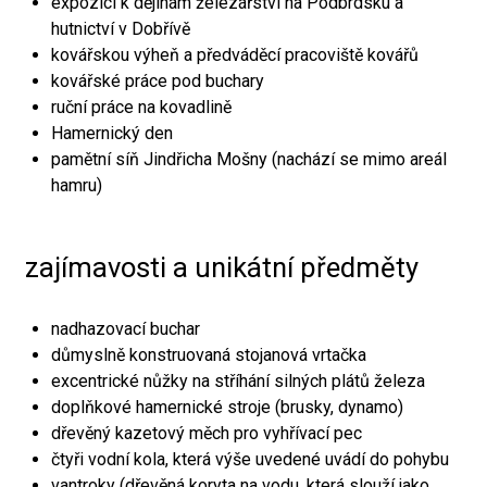
expozici k dějinám železářství na Podbrdsku a
hutnictví v Dobřívě
kovářskou výheň a předváděcí pracoviště kovářů
kovářské práce pod buchary
ruční práce na kovadlině
Hamernický den
pamětní síň Jindřicha Mošny (nachází se mimo areál
hamru)
zajímavosti a unikátní předměty
nadhazovací buchar
důmyslně konstruovaná stojanová vrtačka
excentrické nůžky na stříhání silných plátů železa
doplňkové hamernické stroje (brusky, dynamo)
dřevěný kazetový měch pro vyhřívací pec
čtyři vodní kola, která výše uvedené uvádí do pohybu
vantroky (dřevěná koryta na vodu, která slouží jako