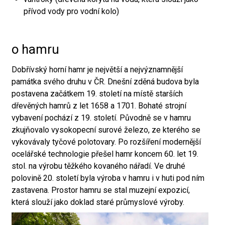
přívod vody pro vodní kolo)
o hamru
Dobřívský horní hamr je největší a nejvýznamnější
památka svého druhu v ČR. Dnešní zděná budova byla
postavena začátkem 19. století na místě starších
dřevěných hamrů z let 1658 a 1701. Bohaté strojní
vybavení pochází z 19. století. Původně se v hamru
zkujňovalo vysokopecní surové železo, ze kterého se
vykovávaly tyčové polotovary. Po rozšíření modernější
ocelářské technologie přešel hamr koncem 60. let 19.
stol. na výrobu těžkého kovaného nářadí. Ve druhé
polovině 20. století byla výroba v hamru i v huti pod ním
zastavena. Prostor hamru se stal muzejní expozicí,
která slouží jako doklad staré průmyslové výroby.