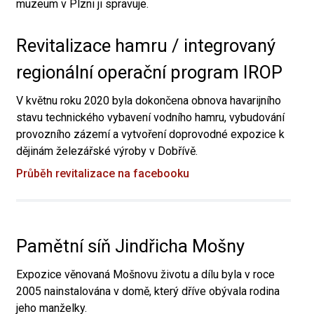
muzeum v Plzni ji spravuje.
Revitalizace hamru / integrovaný
regionální operační program IROP
V květnu roku 2020 byla dokončena obnova havarijního
stavu technického vybavení vodního hamru, vybudování
provozního zázemí a vytvoření doprovodné expozice k
dějinám železářské výroby v Dobřívě.
Průběh revitalizace na facebooku
Pamětní síň Jindřicha Mošny
Expozice věnovaná Mošnovu životu a dílu byla v roce
2005 nainstalována v domě, který dříve obývala rodina
jeho manželky.