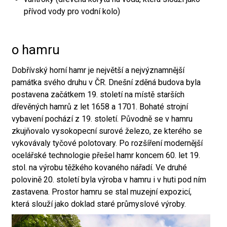
přívod vody pro vodní kolo)
o hamru
Dobřívský horní hamr je největší a nejvýznamnější
památka svého druhu v ČR. Dnešní zděná budova byla
postavena začátkem 19. století na místě starších
dřevěných hamrů z let 1658 a 1701. Bohaté strojní
vybavení pochází z 19. století. Původně se v hamru
zkujňovalo vysokopecní surové železo, ze kterého se
vykovávaly tyčové polotovary. Po rozšíření modernější
ocelářské technologie přešel hamr koncem 60. let 19.
stol. na výrobu těžkého kovaného nářadí. Ve druhé
polovině 20. století byla výroba v hamru i v huti pod ním
zastavena. Prostor hamru se stal muzejní expozicí,
která slouží jako doklad staré průmyslové výroby.