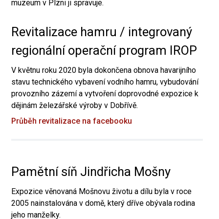
muzeum v Plzni ji spravuje.
Revitalizace hamru / integrovaný
regionální operační program IROP
V květnu roku 2020 byla dokončena obnova havarijního
stavu technického vybavení vodního hamru, vybudování
provozního zázemí a vytvoření doprovodné expozice k
dějinám železářské výroby v Dobřívě.
Průběh revitalizace na facebooku
Pamětní síň Jindřicha Mošny
Expozice věnovaná Mošnovu životu a dílu byla v roce
2005 nainstalována v domě, který dříve obývala rodina
jeho manželky.