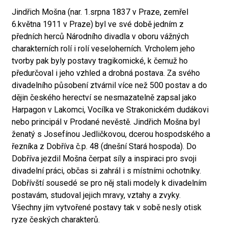
Jindřich Mošna (nar. 1.srpna 1837 v Praze, zemřel
6.května 1911 v Praze) byl ve své době jedním z
předních herců Národního divadla v oboru vážných
charakterních rolí i rolí veseloherních. Vrcholem jeho
tvorby pak byly postavy tragikomické, k čemuž ho
předurčoval i jeho vzhled a drobná postava. Za svého
divadelního působení ztvárnil více než 500 postav a do
dějin českého herectví se nesmazatelně zapsal jako
Harpagon v Lakomci, Vocílka ve Strakonickém dudákovi
nebo principál v Prodané nevěstě. Jindřich Mošna byl
ženatý s Josefínou Jedličkovou, dcerou hospodského a
řezníka z Dobříva č.p. 48 (dnešní Stará hospoda). Do
Dobříva jezdil Mošna čerpat síly a inspiraci pro svoji
divadelní práci, občas si zahrál i s místními ochotníky.
Dobřívští sousedé se pro něj stali modely k divadelním
postavám, studoval jejich mravy, vztahy a zvyky.
Všechny jím vytvořené postavy tak v sobě nesly otisk
ryze českých charakterů.