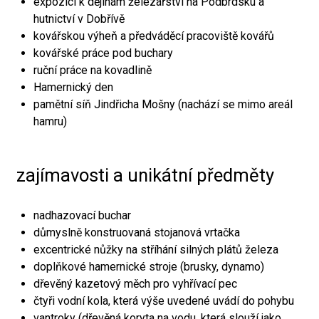
expozici k dějinám železářství na Podbrdsku a
hutnictví v Dobřívě
kovářskou výheň a předváděcí pracoviště kovářů
kovářské práce pod buchary
ruční práce na kovadlině
Hamernický den
pamětní síň Jindřicha Mošny (nachází se mimo areál
hamru)
zajímavosti a unikátní předměty
nadhazovací buchar
důmyslně konstruovaná stojanová vrtačka
excentrické nůžky na stříhání silných plátů železa
doplňkové hamernické stroje (brusky, dynamo)
dřevěný kazetový měch pro vyhřívací pec
čtyři vodní kola, která výše uvedené uvádí do pohybu
vantroky (dřevěná koryta na vodu, která slouží jako