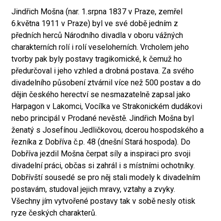
Jindřich Mošna (nar. 1.srpna 1837 v Praze, zemřel
6.května 1911 v Praze) byl ve své době jedním z
předních herců Národního divadla v oboru vážných
charakterních rolí i rolí veseloherních. Vrcholem jeho
tvorby pak byly postavy tragikomické, k čemuž ho
předurčoval i jeho vzhled a drobná postava. Za svého
divadelního působení ztvárnil více než 500 postav a do
dějin českého herectví se nesmazatelně zapsal jako
Harpagon v Lakomci, Vocílka ve Strakonickém dudákovi
nebo principál v Prodané nevěstě. Jindřich Mošna byl
ženatý s Josefínou Jedličkovou, dcerou hospodského a
řezníka z Dobříva č.p. 48 (dnešní Stará hospoda). Do
Dobříva jezdil Mošna čerpat síly a inspiraci pro svoji
divadelní práci, občas si zahrál i s místními ochotníky.
Dobřívští sousedé se pro něj stali modely k divadelním
postavám, studoval jejich mravy, vztahy a zvyky.
Všechny jím vytvořené postavy tak v sobě nesly otisk
ryze českých charakterů.