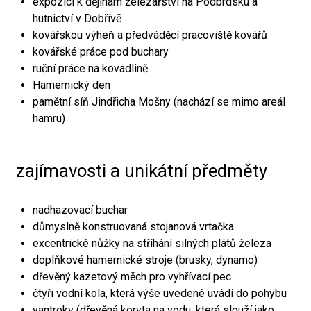
expozici k dějinám železářství na Podbrdsku a
hutnictví v Dobřívě
kovářskou výheň a předváděcí pracoviště kovářů
kovářské práce pod buchary
ruční práce na kovadlině
Hamernický den
pamětní síň Jindřicha Mošny (nachází se mimo areál
hamru)
zajímavosti a unikátní předměty
nadhazovací buchar
důmyslně konstruovaná stojanová vrtačka
excentrické nůžky na stříhání silných plátů železa
doplňkové hamernické stroje (brusky, dynamo)
dřevěný kazetový měch pro vyhřívací pec
čtyři vodní kola, která výše uvedené uvádí do pohybu
vantroky (dřevěná koryta na vodu, která slouží jako