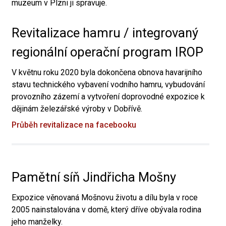
muzeum v Plzni ji spravuje.
Revitalizace hamru / integrovaný
regionální operační program IROP
V květnu roku 2020 byla dokončena obnova havarijního
stavu technického vybavení vodního hamru, vybudování
provozního zázemí a vytvoření doprovodné expozice k
dějinám železářské výroby v Dobřívě.
Průběh revitalizace na facebooku
Pamětní síň Jindřicha Mošny
Expozice věnovaná Mošnovu životu a dílu byla v roce
2005 nainstalována v domě, který dříve obývala rodina
jeho manželky.