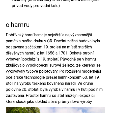
přívod vody pro vodní kolo)
o hamru
Dobřívský horní hamr je největší a nejvýznamnější
památka svého druhu v ČR. Dnešní zděná budova byla
postavena začátkem 19. století na místě starších
dřevěných hamrů z let 1658 a 1701. Bohaté strojní
vybavení pochází z 19. století. Původně se v hamru
zkujňovalo vysokopecní surové železo, ze kterého se
vykovávaly tyčové polotovary. Po rozšíření modernější
ocelářské technologie přešel hamr koncem 60. let 19.
stol. na výrobu těžkého kovaného nářadí. Ve druhé
polovině 20. století byla výroba v hamru i v huti pod ním
zastavena. Prostor hamru se stal muzejní expozicí,
která slouží jako doklad staré průmyslové výroby.