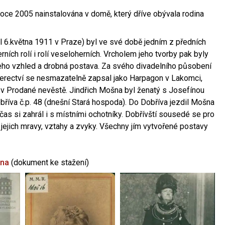
oce 2005 nainstalována v domě, který dříve obývala rodina
l 6.května 1911 v Praze) byl ve své době jedním z předních
ních rolí i rolí veseloherních. Vrcholem jeho tvorby pak byly
jeho vzhled a drobná postava. Za svého divadelního působení
 herectví se nesmazatelně zapsal jako Harpagon v Lakomci,
 v Prodané nevěstě. Jindřich Mošna byl ženatý s Josefínou
říva č.p. 48 (dnešní Stará hospoda). Do Dobříva jezdil Mošna
občas si zahrál i s místními ochotníky. Dobřívští sousedé se pro
 jejich mravy, vztahy a zvyky. Všechny jím vytvořené postavy
šna
(dokument ke stažení)