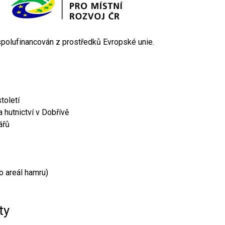
 spolufinancován z prostředků Evropské unie.
toletí
 hutnictví v Dobřívě
ářů
o areál hamru)
ty