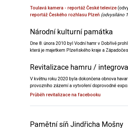
Toulavá kamera - reportáž České televize
(odvy
reportáž Českého rozhlasu Plzeň
(odvysíláno 1
Národní kulturní památka
Dne 8. února 2010 byl Vodní hamr v Dobřívě prohl
která je majetkem Plzeňského kraje a Západočesk
Revitalizace hamru / integrov
V květnu roku 2020 byla dokončena obnova havari
provozního zázemí a vytvoření doprovodné expoz
Průběh revitalizace na facebooku
Pamětní síň Jindřicha Mošny