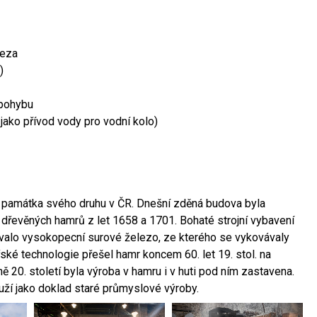
leza
)
 pohybu
 jako přívod vody pro vodní kolo)
ší památka svého druhu v ČR. Dnešní zděná budova byla
 dřevěných hamrů z let 1658 a 1701. Bohaté strojní vybavení
ovalo vysokopecní surové železo, ze kterého se vykovávaly
ské technologie přešel hamr koncem 60. let 19. stol. na
 20. století byla výroba v hamru i v huti pod ním zastavena.
ouží jako doklad staré průmyslové výroby.