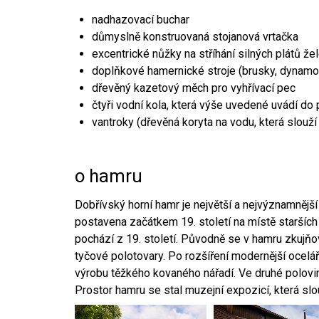
nadhazovací buchar
důmyslně konstruovaná stojanová vrtačka
excentrické nůžky na stříhání silných plátů že
doplňkové hamernické stroje (brusky, dynamo
dřevěný kazetový měch pro vyhřívací pec
čtyři vodní kola, která výše uvedené uvádí do
vantroky (dřevěná koryta na vodu, která slouží
o hamru
Dobřívský horní hamr je největší a nejvýznamněj
postavena začátkem 19. století na místě starších
pochází z 19. století. Původně se v hamru zkujň
tyčové polotovary. Po rozšíření modernější ocelář
výrobu těžkého kovaného nářadí. Ve druhé polovině
Prostor hamru se stal muzejní expozicí, která sl