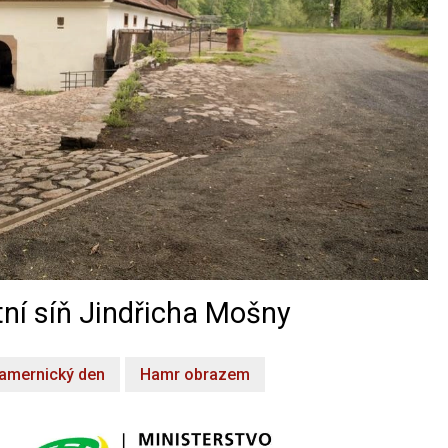
ní síň Jindřicha Mošny
amernický den
Hamr obrazem