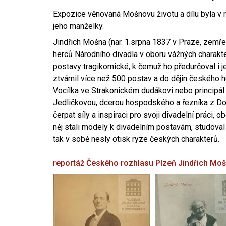
Expozice věnovaná Mošnovu životu a dílu byla v r
jeho manželky.
Jindřich Mošna (nar. 1.srpna 1837 v Praze, zemře
herců Národního divadla v oboru vážných charakter
postavy tragikomické, k čemuž ho předurčoval i 
ztvárnil více než 500 postav a do dějin českého
Vocílka ve Strakonickém dudákovi nebo principál
Jedličkovou, dcerou hospodského a řezníka z Dob
čerpat síly a inspiraci pro svoji divadelní práci, 
něj stali modely k divadelním postavám, studoval
tak v sobě nesly otisk ryze českých charakterů.
reportáž Českého rozhlasu Plzeň
Jindřich Mo