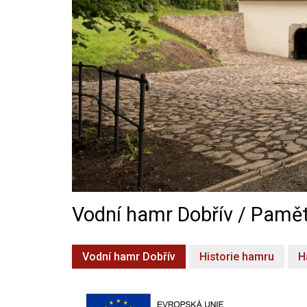
Vodní hamr Dobřív / Pamět
Vodní hamr Dobřív
Historie hamru
H