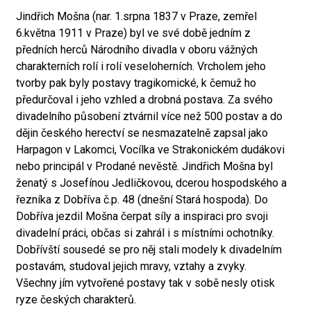
Jindřich Mošna (nar. 1.srpna 1837 v Praze, zemřel
6.května 1911 v Praze) byl ve své době jedním z
předních herců Národního divadla v oboru vážných
charakterních rolí i rolí veseloherních. Vrcholem jeho
tvorby pak byly postavy tragikomické, k čemuž ho
předurčoval i jeho vzhled a drobná postava. Za svého
divadelního působení ztvárnil více než 500 postav a do
dějin českého herectví se nesmazatelně zapsal jako
Harpagon v Lakomci, Vocílka ve Strakonickém dudákovi
nebo principál v Prodané nevěstě. Jindřich Mošna byl
ženatý s Josefínou Jedličkovou, dcerou hospodského a
řezníka z Dobříva č.p. 48 (dnešní Stará hospoda). Do
Dobříva jezdil Mošna čerpat síly a inspiraci pro svoji
divadelní práci, občas si zahrál i s místními ochotníky.
Dobřívští sousedé se pro něj stali modely k divadelním
postavám, studoval jejich mravy, vztahy a zvyky.
Všechny jím vytvořené postavy tak v sobě nesly otisk
ryze českých charakterů.