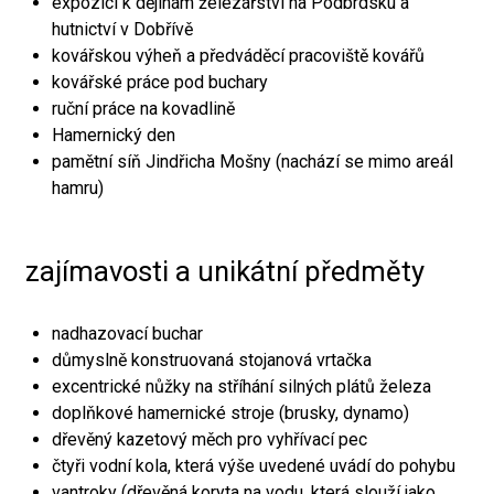
expozici k dějinám železářství na Podbrdsku a
hutnictví v Dobřívě
kovářskou výheň a předváděcí pracoviště kovářů
kovářské práce pod buchary
ruční práce na kovadlině
Hamernický den
pamětní síň Jindřicha Mošny (nachází se mimo areál
hamru)
zajímavosti a unikátní předměty
nadhazovací buchar
důmyslně konstruovaná stojanová vrtačka
excentrické nůžky na stříhání silných plátů železa
doplňkové hamernické stroje (brusky, dynamo)
dřevěný kazetový měch pro vyhřívací pec
čtyři vodní kola, která výše uvedené uvádí do pohybu
vantroky (dřevěná koryta na vodu, která slouží jako