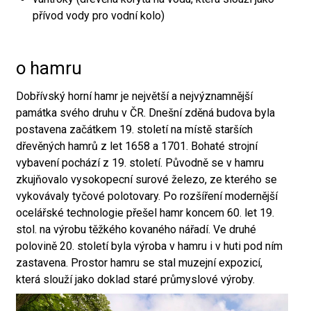
přívod vody pro vodní kolo)
o hamru
Dobřívský horní hamr je největší a nejvýznamnější
památka svého druhu v ČR. Dnešní zděná budova byla
postavena začátkem 19. století na místě starších
dřevěných hamrů z let 1658 a 1701. Bohaté strojní
vybavení pochází z 19. století. Původně se v hamru
zkujňovalo vysokopecní surové železo, ze kterého se
vykovávaly tyčové polotovary. Po rozšíření modernější
ocelářské technologie přešel hamr koncem 60. let 19.
stol. na výrobu těžkého kovaného nářadí. Ve druhé
polovině 20. století byla výroba v hamru i v huti pod ním
zastavena. Prostor hamru se stal muzejní expozicí,
která slouží jako doklad staré průmyslové výroby.