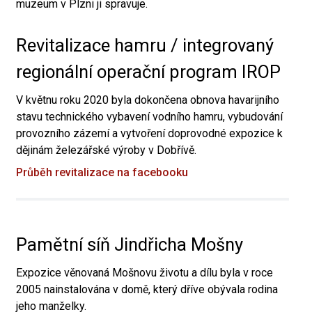
muzeum v Plzni ji spravuje.
Revitalizace hamru / integrovaný
regionální operační program IROP
V květnu roku 2020 byla dokončena obnova havarijního
stavu technického vybavení vodního hamru, vybudování
provozního zázemí a vytvoření doprovodné expozice k
dějinám železářské výroby v Dobřívě.
Průběh revitalizace na facebooku
Pamětní síň Jindřicha Mošny
Expozice věnovaná Mošnovu životu a dílu byla v roce
2005 nainstalována v domě, který dříve obývala rodina
jeho manželky.