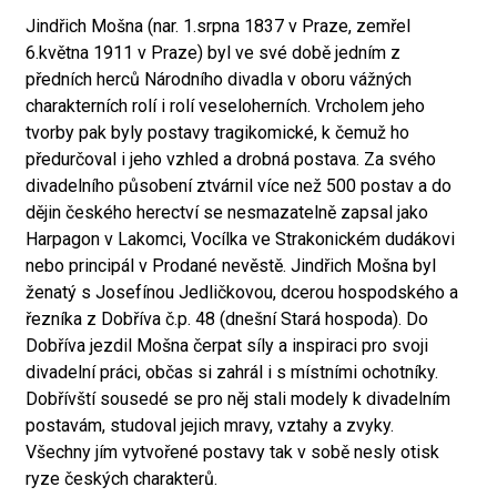
Jindřich Mošna (nar. 1.srpna 1837 v Praze, zemřel
6.května 1911 v Praze) byl ve své době jedním z
předních herců Národního divadla v oboru vážných
charakterních rolí i rolí veseloherních. Vrcholem jeho
tvorby pak byly postavy tragikomické, k čemuž ho
předurčoval i jeho vzhled a drobná postava. Za svého
divadelního působení ztvárnil více než 500 postav a do
dějin českého herectví se nesmazatelně zapsal jako
Harpagon v Lakomci, Vocílka ve Strakonickém dudákovi
nebo principál v Prodané nevěstě. Jindřich Mošna byl
ženatý s Josefínou Jedličkovou, dcerou hospodského a
řezníka z Dobříva č.p. 48 (dnešní Stará hospoda). Do
Dobříva jezdil Mošna čerpat síly a inspiraci pro svoji
divadelní práci, občas si zahrál i s místními ochotníky.
Dobřívští sousedé se pro něj stali modely k divadelním
postavám, studoval jejich mravy, vztahy a zvyky.
Všechny jím vytvořené postavy tak v sobě nesly otisk
ryze českých charakterů.