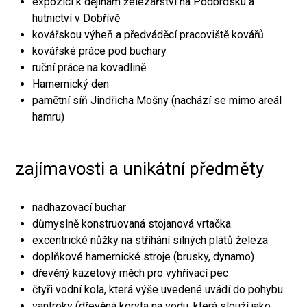
expozici k dějinám železářství na Podbrdsku a
hutnictví v Dobřívě
kovářskou výheň a předváděcí pracoviště kovářů
kovářské práce pod buchary
ruční práce na kovadlině
Hamernický den
pamětní síň Jindřicha Mošny (nachází se mimo areál
hamru)
zajímavosti a unikátní předměty
nadhazovací buchar
důmyslně konstruovaná stojanová vrtačka
excentrické nůžky na stříhání silných plátů železa
doplňkové hamernické stroje (brusky, dynamo)
dřevěný kazetový měch pro vyhřívací pec
čtyři vodní kola, která výše uvedené uvádí do pohybu
vantroky (dřevěná koryta na vodu, která slouží jako