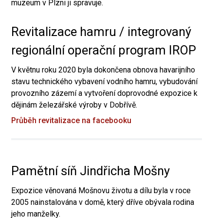
muzeum v Plzni ji spravuje.
Revitalizace hamru / integrovaný
regionální operační program IROP
V květnu roku 2020 byla dokončena obnova havarijního
stavu technického vybavení vodního hamru, vybudování
provozního zázemí a vytvoření doprovodné expozice k
dějinám železářské výroby v Dobřívě.
Průběh revitalizace na facebooku
Pamětní síň Jindřicha Mošny
Expozice věnovaná Mošnovu životu a dílu byla v roce
2005 nainstalována v domě, který dříve obývala rodina
jeho manželky.