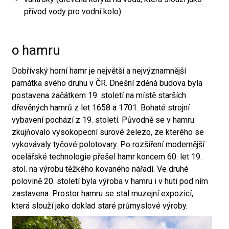
přívod vody pro vodní kolo)
o hamru
Dobřívský horní hamr je největší a nejvýznamnější
památka svého druhu v ČR. Dnešní zděná budova byla
postavena začátkem 19. století na místě starších
dřevěných hamrů z let 1658 a 1701. Bohaté strojní
vybavení pochází z 19. století. Původně se v hamru
zkujňovalo vysokopecní surové železo, ze kterého se
vykovávaly tyčové polotovary. Po rozšíření modernější
ocelářské technologie přešel hamr koncem 60. let 19.
stol. na výrobu těžkého kovaného nářadí. Ve druhé
polovině 20. století byla výroba v hamru i v huti pod ním
zastavena. Prostor hamru se stal muzejní expozicí,
která slouží jako doklad staré průmyslové výroby.