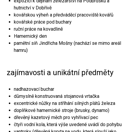
expozici k dějinám železářství na Podbrdsku a
hutnictví v Dobřívě
kovářskou výheň a předváděcí pracoviště kovářů
kovářské práce pod buchary
ruční práce na kovadlině
Hamernický den
pamětní síň Jindřicha Mošny (nachází se mimo areál
hamru)
zajímavosti a unikátní předměty
nadhazovací buchar
důmyslně konstruovaná stojanová vrtačka
excentrické nůžky na stříhání silných plátů železa
doplňkové hamernické stroje (brusky, dynamo)
dřevěný kazetový měch pro vyhřívací pec
čtyři vodní kola, která výše uvedené uvádí do pohybu
vantroky (dřevěná koryta na vodu, která slouží jako