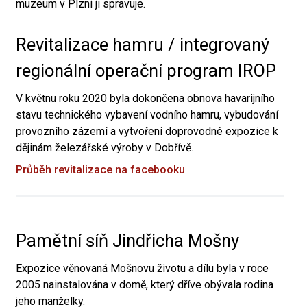
muzeum v Plzni ji spravuje.
Revitalizace hamru / integrovaný
regionální operační program IROP
V květnu roku 2020 byla dokončena obnova havarijního
stavu technického vybavení vodního hamru, vybudování
provozního zázemí a vytvoření doprovodné expozice k
dějinám železářské výroby v Dobřívě.
Průběh revitalizace na facebooku
Pamětní síň Jindřicha Mošny
Expozice věnovaná Mošnovu životu a dílu byla v roce
2005 nainstalována v domě, který dříve obývala rodina
jeho manželky.