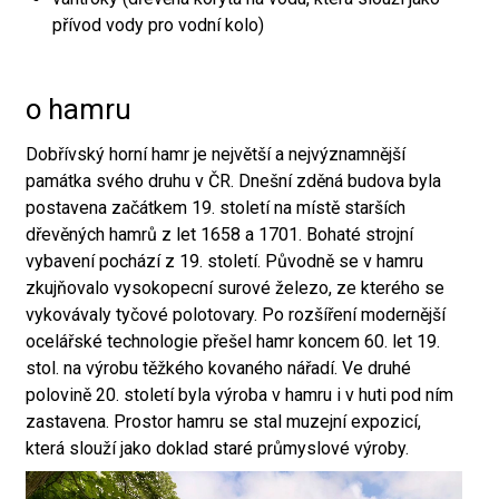
přívod vody pro vodní kolo)
o hamru
Dobřívský horní hamr je největší a nejvýznamnější
památka svého druhu v ČR. Dnešní zděná budova byla
postavena začátkem 19. století na místě starších
dřevěných hamrů z let 1658 a 1701. Bohaté strojní
vybavení pochází z 19. století. Původně se v hamru
zkujňovalo vysokopecní surové železo, ze kterého se
vykovávaly tyčové polotovary. Po rozšíření modernější
ocelářské technologie přešel hamr koncem 60. let 19.
stol. na výrobu těžkého kovaného nářadí. Ve druhé
polovině 20. století byla výroba v hamru i v huti pod ním
zastavena. Prostor hamru se stal muzejní expozicí,
která slouží jako doklad staré průmyslové výroby.