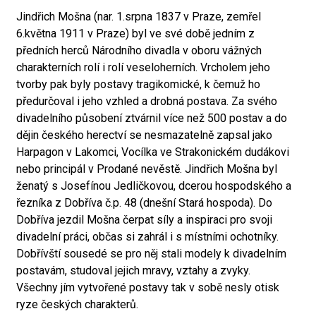
Jindřich Mošna (nar. 1.srpna 1837 v Praze, zemřel
6.května 1911 v Praze) byl ve své době jedním z
předních herců Národního divadla v oboru vážných
charakterních rolí i rolí veseloherních. Vrcholem jeho
tvorby pak byly postavy tragikomické, k čemuž ho
předurčoval i jeho vzhled a drobná postava. Za svého
divadelního působení ztvárnil více než 500 postav a do
dějin českého herectví se nesmazatelně zapsal jako
Harpagon v Lakomci, Vocílka ve Strakonickém dudákovi
nebo principál v Prodané nevěstě. Jindřich Mošna byl
ženatý s Josefínou Jedličkovou, dcerou hospodského a
řezníka z Dobříva č.p. 48 (dnešní Stará hospoda). Do
Dobříva jezdil Mošna čerpat síly a inspiraci pro svoji
divadelní práci, občas si zahrál i s místními ochotníky.
Dobřívští sousedé se pro něj stali modely k divadelním
postavám, studoval jejich mravy, vztahy a zvyky.
Všechny jím vytvořené postavy tak v sobě nesly otisk
ryze českých charakterů.