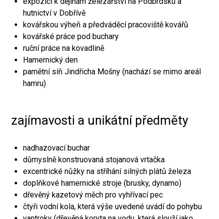
expozici k dějinám železářství na Podbrdsku a
hutnictví v Dobřívě
kovářskou výheň a předváděcí pracoviště kovářů
kovářské práce pod buchary
ruční práce na kovadlině
Hamernický den
pamětní síň Jindřicha Mošny (nachází se mimo areál
hamru)
zajímavosti a unikátní předměty
nadhazovací buchar
důmyslně konstruovaná stojanová vrtačka
excentrické nůžky na stříhání silných plátů železa
doplňkové hamernické stroje (brusky, dynamo)
dřevěný kazetový měch pro vyhřívací pec
čtyři vodní kola, která výše uvedené uvádí do pohybu
vantroky (dřevěná koryta na vodu, která slouží jako