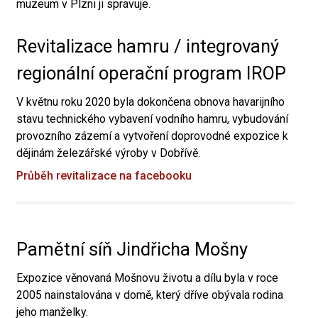
muzeum v Plzni ji spravuje.
Revitalizace hamru / integrovaný
regionální operační program IROP
V květnu roku 2020 byla dokončena obnova havarijního
stavu technického vybavení vodního hamru, vybudování
provozního zázemí a vytvoření doprovodné expozice k
dějinám železářské výroby v Dobřívě.
Průběh revitalizace na facebooku
Pamětní síň Jindřicha Mošny
Expozice věnovaná Mošnovu životu a dílu byla v roce
2005 nainstalována v domě, který dříve obývala rodina
jeho manželky.