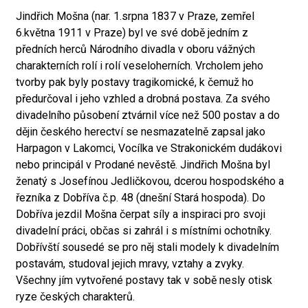
Jindřich Mošna (nar. 1.srpna 1837 v Praze, zemřel
6.května 1911 v Praze) byl ve své době jedním z
předních herců Národního divadla v oboru vážných
charakterních rolí i rolí veseloherních. Vrcholem jeho
tvorby pak byly postavy tragikomické, k čemuž ho
předurčoval i jeho vzhled a drobná postava. Za svého
divadelního působení ztvárnil více než 500 postav a do
dějin českého herectví se nesmazatelně zapsal jako
Harpagon v Lakomci, Vocílka ve Strakonickém dudákovi
nebo principál v Prodané nevěstě. Jindřich Mošna byl
ženatý s Josefínou Jedličkovou, dcerou hospodského a
řezníka z Dobříva č.p. 48 (dnešní Stará hospoda). Do
Dobříva jezdil Mošna čerpat síly a inspiraci pro svoji
divadelní práci, občas si zahrál i s místními ochotníky.
Dobřívští sousedé se pro něj stali modely k divadelním
postavám, studoval jejich mravy, vztahy a zvyky.
Všechny jím vytvořené postavy tak v sobě nesly otisk
ryze českých charakterů.