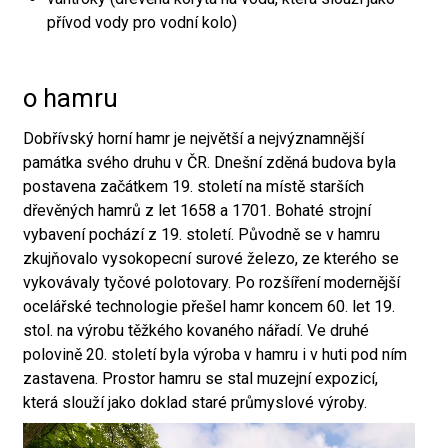
přívod vody pro vodní kolo)
o hamru
Dobřívský horní hamr je největší a nejvýznamnější
památka svého druhu v ČR. Dnešní zděná budova byla
postavena začátkem 19. století na místě starších
dřevěných hamrů z let 1658 a 1701. Bohaté strojní
vybavení pochází z 19. století. Původně se v hamru
zkujňovalo vysokopecní surové železo, ze kterého se
vykovávaly tyčové polotovary. Po rozšíření modernější
ocelářské technologie přešel hamr koncem 60. let 19.
stol. na výrobu těžkého kovaného nářadí. Ve druhé
polovině 20. století byla výroba v hamru i v huti pod ním
zastavena. Prostor hamru se stal muzejní expozicí,
která slouží jako doklad staré průmyslové výroby.