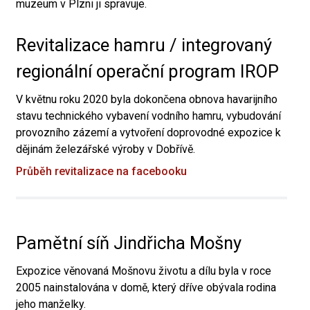
muzeum v Plzni ji spravuje.
Revitalizace hamru / integrovaný
regionální operační program IROP
V květnu roku 2020 byla dokončena obnova havarijního
stavu technického vybavení vodního hamru, vybudování
provozního zázemí a vytvoření doprovodné expozice k
dějinám železářské výroby v Dobřívě.
Průběh revitalizace na facebooku
Pamětní síň Jindřicha Mošny
Expozice věnovaná Mošnovu životu a dílu byla v roce
2005 nainstalována v domě, který dříve obývala rodina
jeho manželky.