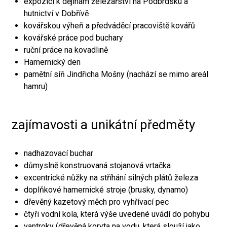
expozici k dějinám železářství na Podbrdsku a
hutnictví v Dobřívě
kovářskou výheň a předváděcí pracoviště kovářů
kovářské práce pod buchary
ruční práce na kovadlině
Hamernický den
pamětní síň Jindřicha Mošny (nachází se mimo areál
hamru)
zajímavosti a unikátní předměty
nadhazovací buchar
důmyslně konstruovaná stojanová vrtačka
excentrické nůžky na stříhání silných plátů železa
doplňkové hamernické stroje (brusky, dynamo)
dřevěný kazetový měch pro vyhřívací pec
čtyři vodní kola, která výše uvedené uvádí do pohybu
vantroky (dřevěná koryta na vodu, která slouží jako