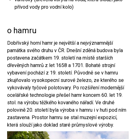
přívod vody pro vodní kolo)
o hamru
Dobřívský horní hamr je největší a nejvýznamnější
památka svého druhu v ČR. Dnešní zděná budova byla
postavena začátkem 19. století na místě starších
dřevěných hamrů z let 1658 a 1701. Bohaté strojní
vybavení pochází z 19. století. Původně se v hamru
zkujňovalo vysokopecní surové železo, ze kterého se
vykovávaly tyčové polotovary. Po rozšíření modernější
ocelářské technologie přešel hamr koncem 60. let 19.
stol. na výrobu těžkého kovaného nářadí. Ve druhé
polovině 20. století byla výroba v hamru i v huti pod ním
zastavena. Prostor hamru se stal muzejní expozicí,
která slouží jako doklad staré průmyslové výroby.