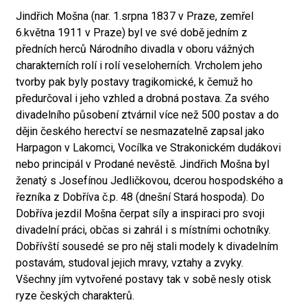
Jindřich Mošna (nar. 1.srpna 1837 v Praze, zemřel
6.května 1911 v Praze) byl ve své době jedním z
předních herců Národního divadla v oboru vážných
charakterních rolí i rolí veseloherních. Vrcholem jeho
tvorby pak byly postavy tragikomické, k čemuž ho
předurčoval i jeho vzhled a drobná postava. Za svého
divadelního působení ztvárnil více než 500 postav a do
dějin českého herectví se nesmazatelně zapsal jako
Harpagon v Lakomci, Vocílka ve Strakonickém dudákovi
nebo principál v Prodané nevěstě. Jindřich Mošna byl
ženatý s Josefínou Jedličkovou, dcerou hospodského a
řezníka z Dobříva č.p. 48 (dnešní Stará hospoda). Do
Dobříva jezdil Mošna čerpat síly a inspiraci pro svoji
divadelní práci, občas si zahrál i s místními ochotníky.
Dobřívští sousedé se pro něj stali modely k divadelním
postavám, studoval jejich mravy, vztahy a zvyky.
Všechny jím vytvořené postavy tak v sobě nesly otisk
ryze českých charakterů.