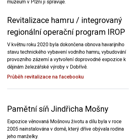
muzeum v Plzni ji spravuje.
Revitalizace hamru / integrovaný
regionální operační program IROP
V květnu roku 2020 byla dokončena obnova havarijního
stavu technického vybavení vodního hamru, vybudování
provozního zázemí a vytvoření doprovodné expozice k
dějinám železářské výroby v Dobřívě.
Průběh revitalizace na facebooku
Pamětní síň Jindřicha Mošny
Expozice věnovaná Mošnovu životu a dílu byla v roce
2005 nainstalována v domě, který dříve obývala rodina
jeho manželky.