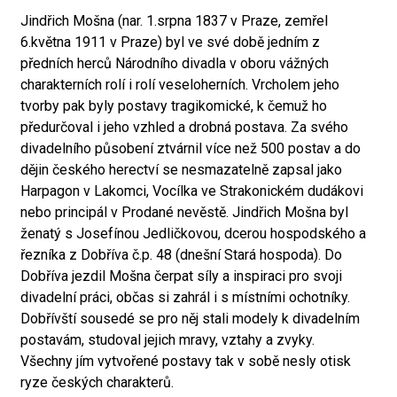
Jindřich Mošna (nar. 1.srpna 1837 v Praze, zemřel
6.května 1911 v Praze) byl ve své době jedním z
předních herců Národního divadla v oboru vážných
charakterních rolí i rolí veseloherních. Vrcholem jeho
tvorby pak byly postavy tragikomické, k čemuž ho
předurčoval i jeho vzhled a drobná postava. Za svého
divadelního působení ztvárnil více než 500 postav a do
dějin českého herectví se nesmazatelně zapsal jako
Harpagon v Lakomci, Vocílka ve Strakonickém dudákovi
nebo principál v Prodané nevěstě. Jindřich Mošna byl
ženatý s Josefínou Jedličkovou, dcerou hospodského a
řezníka z Dobříva č.p. 48 (dnešní Stará hospoda). Do
Dobříva jezdil Mošna čerpat síly a inspiraci pro svoji
divadelní práci, občas si zahrál i s místními ochotníky.
Dobřívští sousedé se pro něj stali modely k divadelním
postavám, studoval jejich mravy, vztahy a zvyky.
Všechny jím vytvořené postavy tak v sobě nesly otisk
ryze českých charakterů.