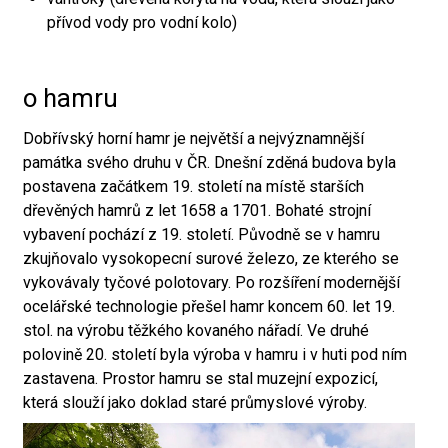
přívod vody pro vodní kolo)
o hamru
Dobřívský horní hamr je největší a nejvýznamnější
památka svého druhu v ČR. Dnešní zděná budova byla
postavena začátkem 19. století na místě starších
dřevěných hamrů z let 1658 a 1701. Bohaté strojní
vybavení pochází z 19. století. Původně se v hamru
zkujňovalo vysokopecní surové železo, ze kterého se
vykovávaly tyčové polotovary. Po rozšíření modernější
ocelářské technologie přešel hamr koncem 60. let 19.
stol. na výrobu těžkého kovaného nářadí. Ve druhé
polovině 20. století byla výroba v hamru i v huti pod ním
zastavena. Prostor hamru se stal muzejní expozicí,
která slouží jako doklad staré průmyslové výroby.