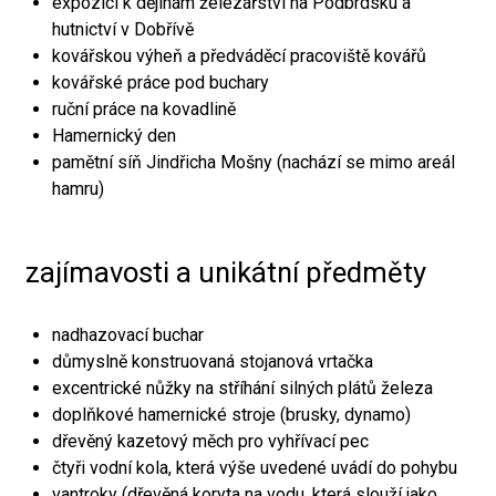
expozici k dějinám železářství na Podbrdsku a
hutnictví v Dobřívě
kovářskou výheň a předváděcí pracoviště kovářů
kovářské práce pod buchary
ruční práce na kovadlině
Hamernický den
pamětní síň Jindřicha Mošny (nachází se mimo areál
hamru)
zajímavosti a unikátní předměty
nadhazovací buchar
důmyslně konstruovaná stojanová vrtačka
excentrické nůžky na stříhání silných plátů železa
doplňkové hamernické stroje (brusky, dynamo)
dřevěný kazetový měch pro vyhřívací pec
čtyři vodní kola, která výše uvedené uvádí do pohybu
vantroky (dřevěná koryta na vodu, která slouží jako