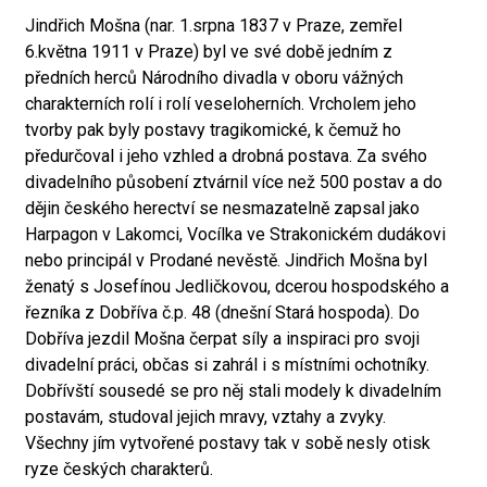
Jindřich Mošna (nar. 1.srpna 1837 v Praze, zemřel
6.května 1911 v Praze) byl ve své době jedním z
předních herců Národního divadla v oboru vážných
charakterních rolí i rolí veseloherních. Vrcholem jeho
tvorby pak byly postavy tragikomické, k čemuž ho
předurčoval i jeho vzhled a drobná postava. Za svého
divadelního působení ztvárnil více než 500 postav a do
dějin českého herectví se nesmazatelně zapsal jako
Harpagon v Lakomci, Vocílka ve Strakonickém dudákovi
nebo principál v Prodané nevěstě. Jindřich Mošna byl
ženatý s Josefínou Jedličkovou, dcerou hospodského a
řezníka z Dobříva č.p. 48 (dnešní Stará hospoda). Do
Dobříva jezdil Mošna čerpat síly a inspiraci pro svoji
divadelní práci, občas si zahrál i s místními ochotníky.
Dobřívští sousedé se pro něj stali modely k divadelním
postavám, studoval jejich mravy, vztahy a zvyky.
Všechny jím vytvořené postavy tak v sobě nesly otisk
ryze českých charakterů.