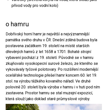
přívod vody pro vodní kolo)
o hamru
Dobřívský horní hamr je největší a nejvýznamnější
památka svého druhu v ČR. Dnešní zděná budova byla
postavena začátkem 19. století na místě starších
dřevěných hamrů z let 1658 a 1701. Bohaté strojní
vybavení pochází z 19. století. Původně se v hamru
zkujňovalo vysokopecní surové železo, ze kterého se
vykovávaly tyčové polotovary. Po rozšíření modernější
ocelářské technologie přešel hamr koncem 60. let 19.
stol. na výrobu těžkého kovaného nářadí. Ve druhé
polovině 20. století byla výroba v hamru i v huti pod ním
zastavena. Prostor hamru se stal muzejní expozicí,
která slouží jako doklad staré průmyslové výroby.