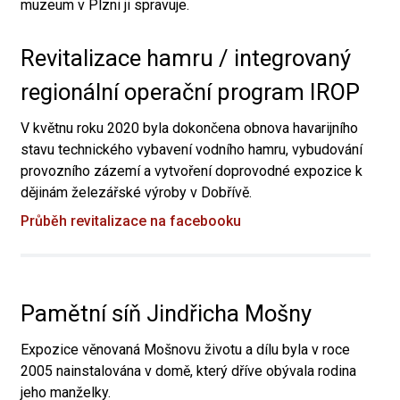
muzeum v Plzni ji spravuje.
Revitalizace hamru / integrovaný
regionální operační program IROP
V květnu roku 2020 byla dokončena obnova havarijního
stavu technického vybavení vodního hamru, vybudování
provozního zázemí a vytvoření doprovodné expozice k
dějinám železářské výroby v Dobřívě.
Průběh revitalizace na facebooku
Pamětní síň Jindřicha Mošny
Expozice věnovaná Mošnovu životu a dílu byla v roce
2005 nainstalována v domě, který dříve obývala rodina
jeho manželky.