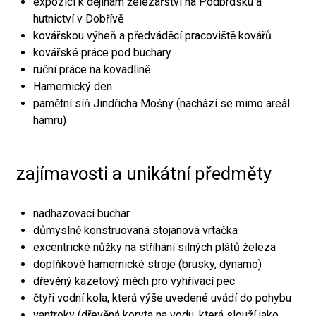
expozici k dějinám železářství na Podbrdsku a
hutnictví v Dobřívě
kovářskou výheň a předváděcí pracoviště kovářů
kovářské práce pod buchary
ruční práce na kovadlině
Hamernický den
pamětní síň Jindřicha Mošny (nachází se mimo areál
hamru)
zajímavosti a unikátní předměty
nadhazovací buchar
důmyslně konstruovaná stojanová vrtačka
excentrické nůžky na stříhání silných plátů železa
doplňkové hamernické stroje (brusky, dynamo)
dřevěný kazetový měch pro vyhřívací pec
čtyři vodní kola, která výše uvedené uvádí do pohybu
vantroky (dřevěná koryta na vodu, která slouží jako