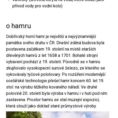
přívod vody pro vodní kolo)
o hamru
Dobřívský horní hamr je největší a nejvýznamnější
památka svého druhu v ČR. Dnešní zděná budova byla
postavena začátkem 19. století na místě starších
dřevěných hamrů z let 1658 a 1701. Bohaté strojní
vybavení pochází z 19. století. Původně se v hamru
zkujňovalo vysokopecní surové železo, ze kterého se
vykovávaly tyčové polotovary. Po rozšíření modernější
ocelářské technologie přešel hamr koncem 60. let 19.
stol. na výrobu těžkého kovaného nářadí. Ve druhé
polovině 20. století byla výroba v hamru i v huti pod ním
zastavena. Prostor hamru se stal muzejní expozicí,
která slouží jako doklad staré průmyslové výroby.