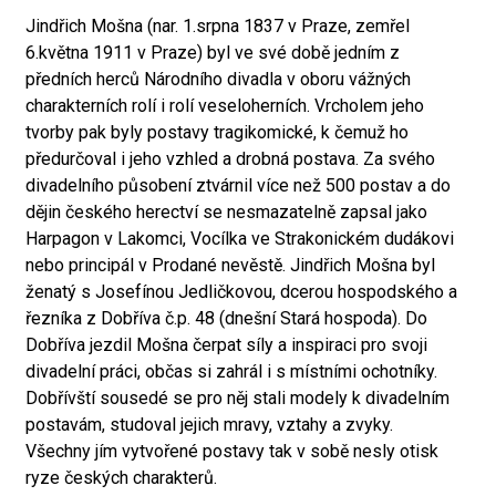
Jindřich Mošna (nar. 1.srpna 1837 v Praze, zemřel
6.května 1911 v Praze) byl ve své době jedním z
předních herců Národního divadla v oboru vážných
charakterních rolí i rolí veseloherních. Vrcholem jeho
tvorby pak byly postavy tragikomické, k čemuž ho
předurčoval i jeho vzhled a drobná postava. Za svého
divadelního působení ztvárnil více než 500 postav a do
dějin českého herectví se nesmazatelně zapsal jako
Harpagon v Lakomci, Vocílka ve Strakonickém dudákovi
nebo principál v Prodané nevěstě. Jindřich Mošna byl
ženatý s Josefínou Jedličkovou, dcerou hospodského a
řezníka z Dobříva č.p. 48 (dnešní Stará hospoda). Do
Dobříva jezdil Mošna čerpat síly a inspiraci pro svoji
divadelní práci, občas si zahrál i s místními ochotníky.
Dobřívští sousedé se pro něj stali modely k divadelním
postavám, studoval jejich mravy, vztahy a zvyky.
Všechny jím vytvořené postavy tak v sobě nesly otisk
ryze českých charakterů.