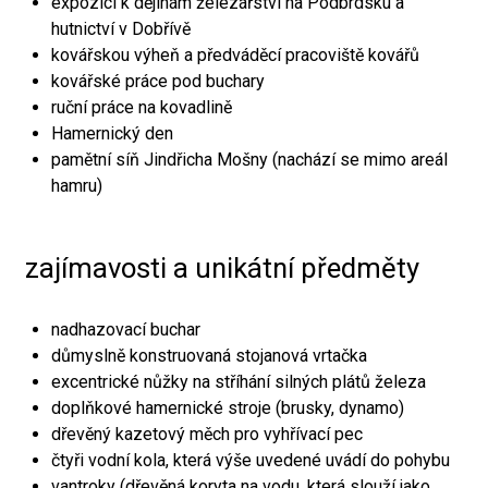
expozici k dějinám železářství na Podbrdsku a
hutnictví v Dobřívě
kovářskou výheň a předváděcí pracoviště kovářů
kovářské práce pod buchary
ruční práce na kovadlině
Hamernický den
pamětní síň Jindřicha Mošny (nachází se mimo areál
hamru)
zajímavosti a unikátní předměty
nadhazovací buchar
důmyslně konstruovaná stojanová vrtačka
excentrické nůžky na stříhání silných plátů železa
doplňkové hamernické stroje (brusky, dynamo)
dřevěný kazetový měch pro vyhřívací pec
čtyři vodní kola, která výše uvedené uvádí do pohybu
vantroky (dřevěná koryta na vodu, která slouží jako