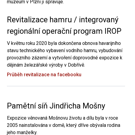
muzeum v Plzni ji spravuje.
Revitalizace hamru / integrovaný
regionální operační program IROP
V květnu roku 2020 byla dokončena obnova havarijního
stavu technického vybavení vodního hamru, vybudování
provozního zázemí a vytvoření doprovodné expozice k
dějinám železářské výroby v Dobřívě.
Průběh revitalizace na facebooku
Pamětní síň Jindřicha Mošny
Expozice věnovaná Mošnovu životu a dílu byla v roce
2005 nainstalována v domě, který dříve obývala rodina
jeho manželky.