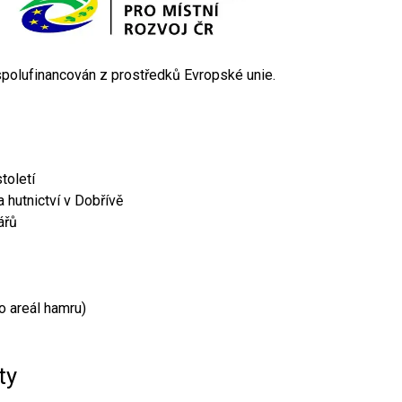
 spolufinancován z prostředků Evropské unie.
toletí
 hutnictví v Dobřívě
ářů
o areál hamru)
ty