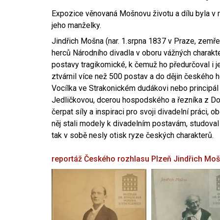
Expozice věnovaná Mošnovu životu a dílu byla v r
jeho manželky.
Jindřich Mošna (nar. 1.srpna 1837 v Praze, zemře
herců Národního divadla v oboru vážných charakter
postavy tragikomické, k čemuž ho předurčoval i 
ztvárnil více než 500 postav a do dějin českého
Vocílka ve Strakonickém dudákovi nebo principál
Jedličkovou, dcerou hospodského a řezníka z Dob
čerpat síly a inspiraci pro svoji divadelní práci, 
něj stali modely k divadelním postavám, studoval
tak v sobě nesly otisk ryze českých charakterů.
reportáž Českého rozhlasu Plzeň
Jindřich Mo