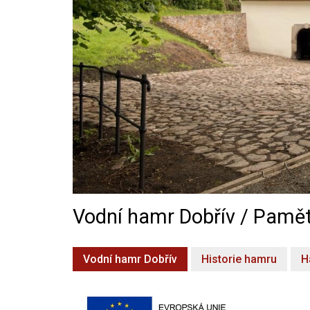
Vodní hamr Dobřív / Pamět
Vodní hamr Dobřív
Historie hamru
H