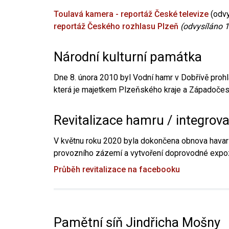
Toulavá kamera - reportáž České televize
(odvy
reportáž Českého rozhlasu Plzeň
(odvysíláno 1
Národní kulturní památka
Dne 8. února 2010 byl Vodní hamr v Dobřívě prohl
která je majetkem Plzeňského kraje a Západočesk
Revitalizace hamru / integrov
V květnu roku 2020 byla dokončena obnova havari
provozního zázemí a vytvoření doprovodné expoz
Průběh revitalizace na facebooku
Pamětní síň Jindřicha Mošny