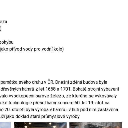
leza
)
 pohybu
 jako přívod vody pro vodní kolo)
ší památka svého druhu v ČR. Dnešní zděná budova byla
 dřevěných hamrů z let 1658 a 1701. Bohaté strojní vybavení
ovalo vysokopecní surové železo, ze kterého se vykovávaly
ské technologie přešel hamr koncem 60. let 19. stol. na
 20. století byla výroba v hamru i v huti pod ním zastavena.
ouží jako doklad staré průmyslové výroby.