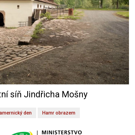
ní síň Jindřicha Mošny
amernický den
Hamr obrazem