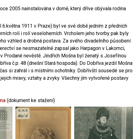
oce 2005 nainstalována v domě, který dříve obývala rodina
l 6.května 1911 v Praze) byl ve své době jedním z předních
ních rolí i rolí veseloherních. Vrcholem jeho tvorby pak byly
jeho vzhled a drobná postava. Za svého divadelního působení
 herectví se nesmazatelně zapsal jako Harpagon v Lakomci,
 v Prodané nevěstě. Jindřich Mošna byl ženatý s Josefínou
říva č.p. 48 (dnešní Stará hospoda). Do Dobříva jezdil Mošna
občas si zahrál i s místními ochotníky. Dobřívští sousedé se pro
 jejich mravy, vztahy a zvyky. Všechny jím vytvořené postavy
šna
(dokument ke stažení)