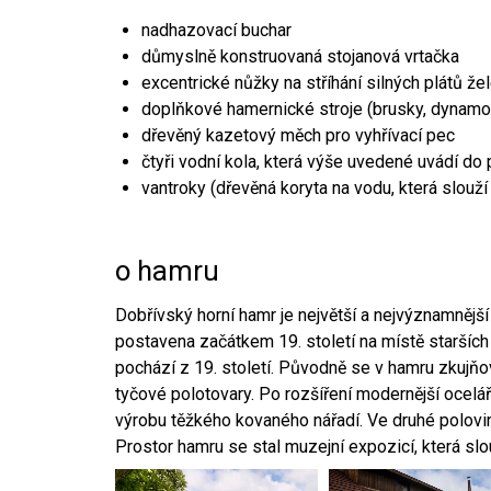
nadhazovací buchar
důmyslně konstruovaná stojanová vrtačka
excentrické nůžky na stříhání silných plátů že
doplňkové hamernické stroje (brusky, dynamo
dřevěný kazetový měch pro vyhřívací pec
čtyři vodní kola, která výše uvedené uvádí do
vantroky (dřevěná koryta na vodu, která slouží
o hamru
Dobřívský horní hamr je největší a nejvýznamněj
postavena začátkem 19. století na místě starších
pochází z 19. století. Původně se v hamru zkujň
tyčové polotovary. Po rozšíření modernější ocelář
výrobu těžkého kovaného nářadí. Ve druhé polovině
Prostor hamru se stal muzejní expozicí, která sl