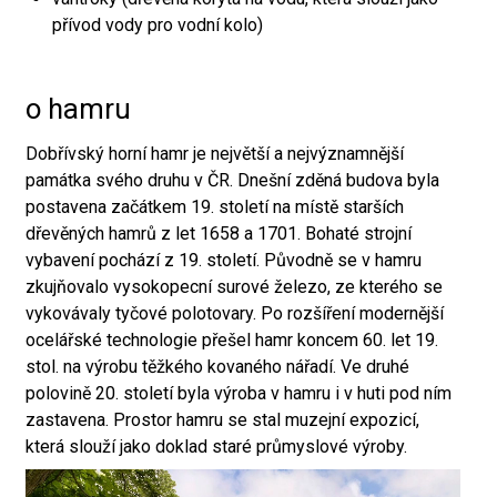
přívod vody pro vodní kolo)
o hamru
Dobřívský horní hamr je největší a nejvýznamnější
památka svého druhu v ČR. Dnešní zděná budova byla
postavena začátkem 19. století na místě starších
dřevěných hamrů z let 1658 a 1701. Bohaté strojní
vybavení pochází z 19. století. Původně se v hamru
zkujňovalo vysokopecní surové železo, ze kterého se
vykovávaly tyčové polotovary. Po rozšíření modernější
ocelářské technologie přešel hamr koncem 60. let 19.
stol. na výrobu těžkého kovaného nářadí. Ve druhé
polovině 20. století byla výroba v hamru i v huti pod ním
zastavena. Prostor hamru se stal muzejní expozicí,
která slouží jako doklad staré průmyslové výroby.