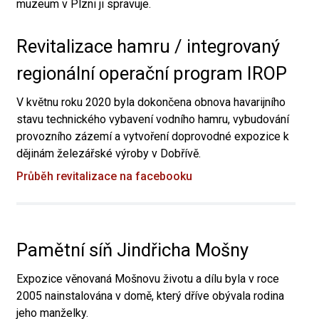
muzeum v Plzni ji spravuje.
Revitalizace hamru / integrovaný
regionální operační program IROP
V květnu roku 2020 byla dokončena obnova havarijního
stavu technického vybavení vodního hamru, vybudování
provozního zázemí a vytvoření doprovodné expozice k
dějinám železářské výroby v Dobřívě.
Průběh revitalizace na facebooku
Pamětní síň Jindřicha Mošny
Expozice věnovaná Mošnovu životu a dílu byla v roce
2005 nainstalována v domě, který dříve obývala rodina
jeho manželky.