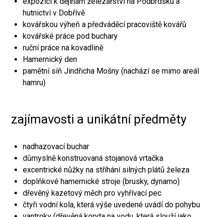
expozici k dějinám železářství na Podbrdsku a
hutnictví v Dobřívě
kovářskou výheň a předváděcí pracoviště kovářů
kovářské práce pod buchary
ruční práce na kovadlině
Hamernický den
pamětní síň Jindřicha Mošny (nachází se mimo areál
hamru)
zajímavosti a unikátní předměty
nadhazovací buchar
důmyslně konstruovaná stojanová vrtačka
excentrické nůžky na stříhání silných plátů železa
doplňkové hamernické stroje (brusky, dynamo)
dřevěný kazetový měch pro vyhřívací pec
čtyři vodní kola, která výše uvedené uvádí do pohybu
vantroky (dřevěná koryta na vodu, která slouží jako