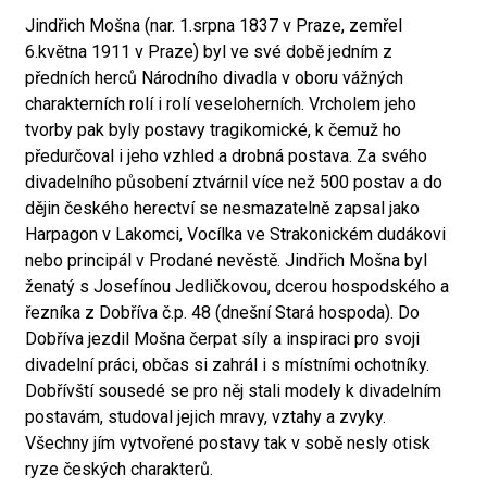
Jindřich Mošna (nar. 1.srpna 1837 v Praze, zemřel
6.května 1911 v Praze) byl ve své době jedním z
předních herců Národního divadla v oboru vážných
charakterních rolí i rolí veseloherních. Vrcholem jeho
tvorby pak byly postavy tragikomické, k čemuž ho
předurčoval i jeho vzhled a drobná postava. Za svého
divadelního působení ztvárnil více než 500 postav a do
dějin českého herectví se nesmazatelně zapsal jako
Harpagon v Lakomci, Vocílka ve Strakonickém dudákovi
nebo principál v Prodané nevěstě. Jindřich Mošna byl
ženatý s Josefínou Jedličkovou, dcerou hospodského a
řezníka z Dobříva č.p. 48 (dnešní Stará hospoda). Do
Dobříva jezdil Mošna čerpat síly a inspiraci pro svoji
divadelní práci, občas si zahrál i s místními ochotníky.
Dobřívští sousedé se pro něj stali modely k divadelním
postavám, studoval jejich mravy, vztahy a zvyky.
Všechny jím vytvořené postavy tak v sobě nesly otisk
ryze českých charakterů.